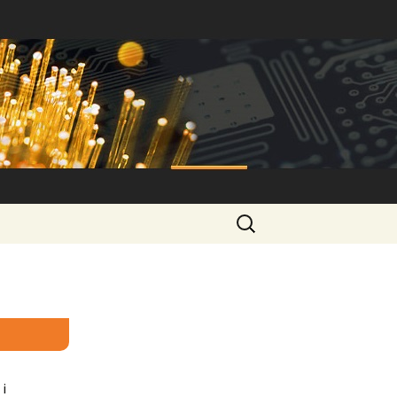
Intersell
Szukaj:
i