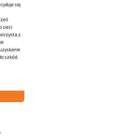
cyduje się
dzeń
 sieci
korzysta z
ne
 uzyskanie
ło szkód.
y