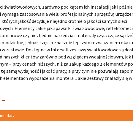
ci światłowodowych, zarówno pod kątem ich instalacji jak i późnie
i wymaga zastosowania wielu profesjonalnych sprzętów, urządzeń
 których jakość decyduje niejednokrotnie o jakości samych sieci
owych. Elementy takie jak spawarki światłowodowe, reflektometr
omiarowe czy niezbędnie narzędzia i materiały czyszczące są dziś
amodzielne, jednak często znacznie lepszym rozwiązaniem okazuj
ch w zestawie. Dostępne w Intersell zestawy światłowodowe są do
 naszych klientów zarówno pod względem wydajnościowym, jak i
ym – przy cenach niższych, niż za zakup każdego z elementów p
tę samą wydajność i jakość pracy, a przy tym nie pozwalają zapom
h elementach wyposażenia montera. Jakie zestawy znalazły się w
j
→
omentarz