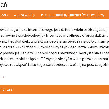
zań
o 2019
Baza wiedzy
internet mobilny
,
internet światłowodowy
iedniego łącza internetowego jest dziś dla wielu osób zagadką i
 zarówno światłowodów jak Internetu mobilnego oferują dziś zna
a niż kiedykolwiek, w praktyce decyzja sprowadza się do tych samy
o jeszcze kilka lat temu. Zwolennicy szybkiego łącza w domu wybi
, jednak jeśli zależy Ci na wolności i możliwości korzystania z Int
k jesteś, mobilne łącze LTE wydaje się być o wiele gorszą alternat
bydwu rozwiązań i dlaczego warto zdecydować się na poszczególne
j
→
omentarz