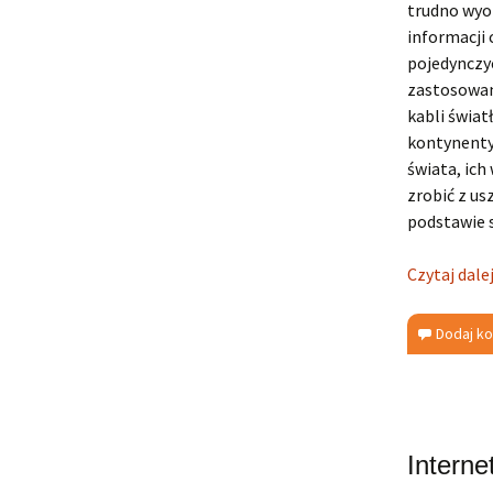
trudno wyo
informacji 
pojedynczyc
zastosowan
kabli świat
kontynenty 
świata, ich
zrobić z u
podstawie s
Czytaj dale
Dodaj k
Interne