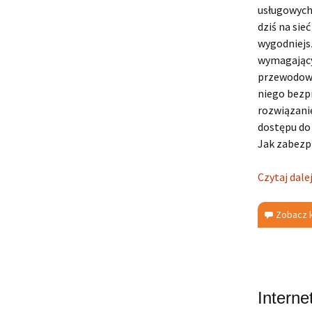
usługowych,
dziś na sie
wygodniejsz
wymagającyc
przewodowe
niego bezp
rozwiązanie
dostępu do
Jak zabezpi
Czytaj dale
Zobacz 
Interne