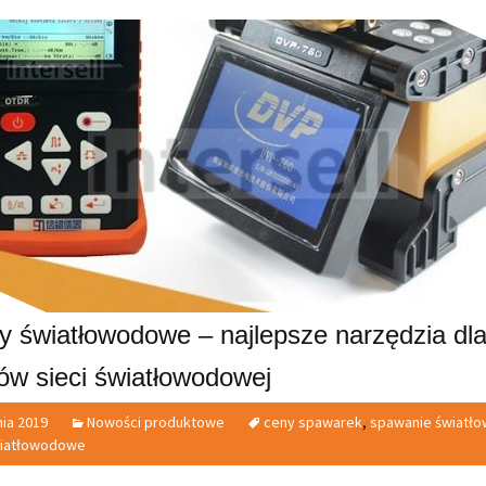
y światłowodowe – najlepsze narzędzia dl
ów sieci światłowodowej
nia 2019
Nowości produktowe
ceny spawarek
,
spawanie światł
wiatłowodowe