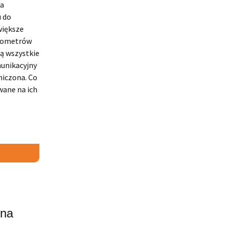
na
u do
większe
ilometrów
ią wszystkie
munikacyjny
niczona. Co
wane na ich
 na