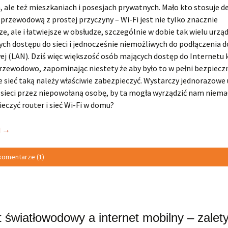
 ale też mieszkaniach i posesjach prywatnych. Mało kto stosuje de
ć przewodową z prostej przyczyny – Wi-Fi jest nie tylko znacznie
e, ale i łatwiejsze w obsłudze, szczególnie w dobie tak wielu urzą
h dostępu do sieci i jednocześnie niemożliwych do podłączenia do
j (LAN). Dziś więc większość osób mających dostęp do Internetu 
rzewodowo, zapominając niestety że aby było to w pełni bezpiecz
 sieć taką należy właściwie zabezpieczyć. Wystarczy jednorazowe
 sieci przez niepowołaną osobę, by ta mogła wyrządzić nam niema
eczyć router i sieć Wi-Fi w domu?
j
→
komentarze (1)
t światłowodowy a internet mobilny – zalet