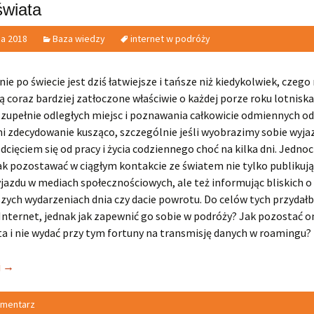
świata
ia 2018
Baza wiedzy
internet w podróży
e po świecie jest dziś łatwiejsze i tańsze niż kiedykolwiek, czeg
coraz bardziej zatłoczone właściwie o każdej porze roku lotniska
zupełnie odległych miejsc i poznawania całkowicie odmiennych od
i zdecydowanie kusząco, szczególnie jeśli wyobrazimy sobie wyja
cięciem się od pracy i życia codziennego choć na kilka dni. Jedno
ak pozostawać w ciągłym kontakcie ze światem nie tylko publikuj
yjazdu w mediach społecznościowych, ale też informując bliskich o
zych wydarzeniach dnia czy dacie powrotu. Do celów tych przydałb
Internet, jednak jak zapewnić go sobie w podróży? Jak pozostać o
a i nie wydać przy tym fortuny na transmisję danych w roamingu?
j
→
omentarz