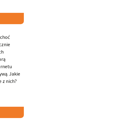
 choć
cznie
ch
orą
ernetu
ywą. Jakie
 z nich?