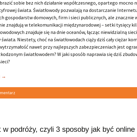
brazić sobie bez nich działanie współczesnego, opartego mocno 
cyfrowej świata. Światłowody pozwalają na dostarczanie Internet
h gospodarstw domowych, firm i sieci publicznych, ale znacznie 
ie znajdują w telekomunikacji międzynarodowej – setki tysięcy k
łowodowych znajduje się na dnie oceanów, łącząc niewidzialną siec
świata. Niestety, choć na światłowodach ciąży dziś cały ciężar ko
 wytrzymałość nawet przy najlepszych zabezpieczeniach jest ogra
szkodzonym światłowodem? W jaki sposób naprawia się dziś zbudo
ieci?
j
→
omentarz
t w podróży, czyli 3 sposoby jak być online