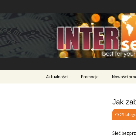
Technologie światłowodowe na i
Przeskocz do treści
Aktualności
Promocje
Nowości pr
Jak zab
25 luteg
Sieć bezprz