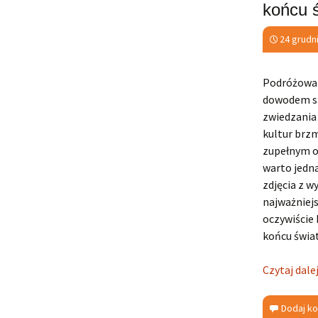
końcu 
24 grudn
Podróżowani
dowodem są 
zwiedzania 
kultur brzm
zupełnym od
warto jedn
zdjęcia z w
najważniejs
oczywiście 
końcu świat
Czytaj dale
Dodaj k