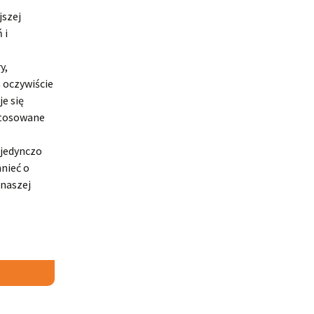
jszej
 i
y,
 oczywiście
e się
stosowane
ojedynczo
nieć o
 naszej