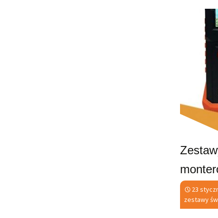
Zestaw
monter
23 stycz
zestawy ś