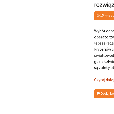
rozwią
15 luteg
Wybór odpow
operatorzy
lepsze łącz
kryteriów c
światłowody
gdziekolwie
są zalety o
Czytaj dale
Dodaj k