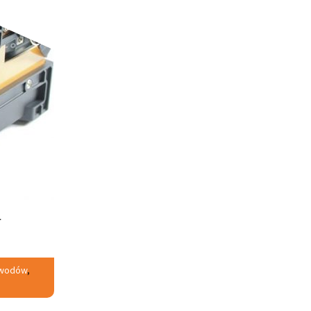
a
owodów
,