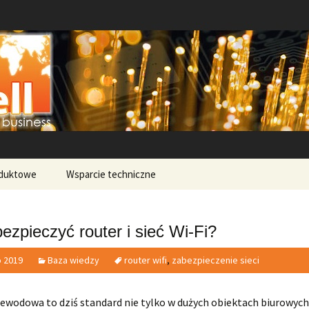
ntersell.pl
oduktowe
Wsparcie techniczne
ezpieczyć router i sieć Wi-Fi?
o 2019
Baza wiedzy
router wifi
,
zabezpieczenie sieci
ewodowa to dziś standard nie tylko w dużych obiektach biurowych 