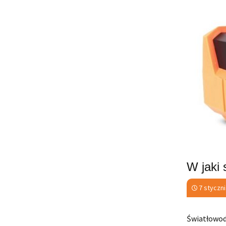
W jaki
7 styczn
Światłowod