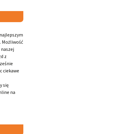
o najlepszym
. Możliwość
 naszej
zd z
cześnie
ąc ciekawe
y się
nline na