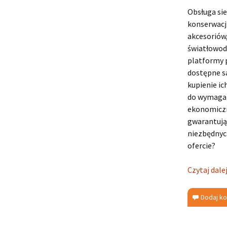
Obsługa sie
konserwacj
akcesoriów,
światłowod
platformy p
dostępne s
kupienie i
do wymagań
ekonomiczn
gwarantują 
niezbędnyc
ofercie?
Czytaj dale
Dodaj k