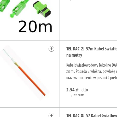
add
TEL-DAC-2J-57m Kabel światł
na metry
Kabel światłowodowy Telcoline DA
ziemi. Posiada 2 włókna, powłokę
oraz wzmocnienie w postaci 2 pręt
2.54 zł
netto
3,12 zł brutto
add
TEL-DAC-8J-57 Kabel światło