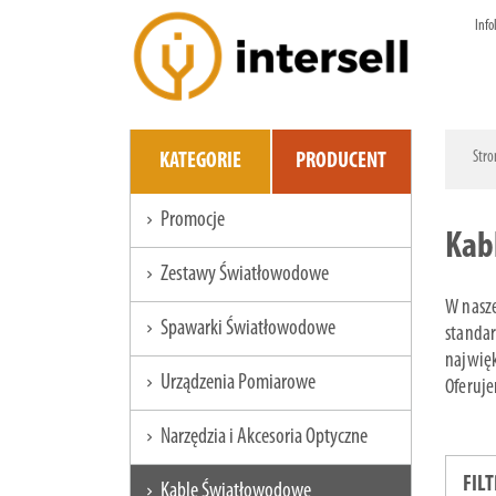
Info
Stro
KATEGORIE
PRODUCENT
Promocje
chevron_right
Kab
Zestawy Światłowodowe
chevron_right
W nasze
Spawarki Światłowodowe
chevron_right
standar
najwię
Urządzenia Pomiarowe
chevron_right
Oferuj
Narzędzia i Akcesoria Optyczne
chevron_right
FIL
Kable Światłowodowe
chevron_right