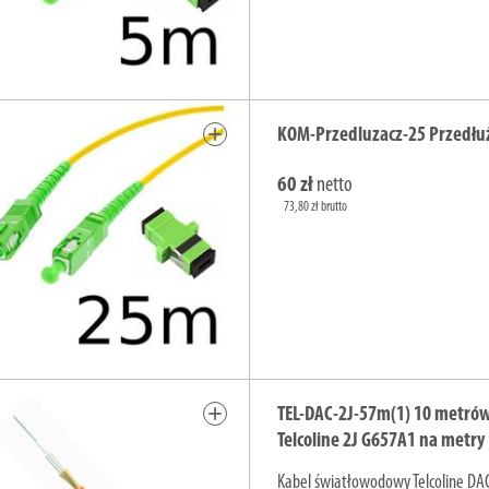
add
KOM-Przedluzacz-25 Przedłu
60 zł
netto
73,80 zł brutto
add
TEL-DAC-2J-57m(1) 10 metró
Telcoline 2J G657A1 na metry
Kabel światłowodowy Telcoline DA