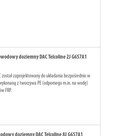
owodowy doziemny DAC Telcoline 2J G657A1
C został zaprojektowany do układania bezpośrednio w
 wykonaną z tworzywa PE (odpornego m.in. na wodę)
ów FRP.
wodowy doziemny DAC Telcoline 8J G657A1