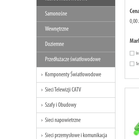
Cen
Samonośne
0,00 
Wewnętrzne
Mar
Doziemne
In
Przedłużacze światłowodowe
Te
Komponenty Światłowodowe
chevron_right
Sieci Telewizji CATV
chevron_right
Szafy i Obudowy
chevron_right
Sieci napowietrzne
chevron_right
Sieci przemysłowe i komunikacja
chevron_right