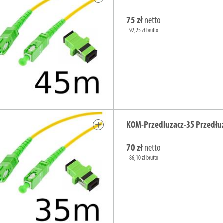
75 zł
netto
92,25 zł brutto
add
KOM-Przedluzacz-35 Przedłu
70 zł
netto
86,10 zł brutto