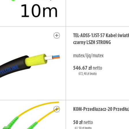
add
TEL-ADSS-1JST-57 Kabel świa
czarny LSZH STRONG
mutex/ijq/mutex
546.67 zł
netto
672,40 zł brutto
add
KOM-Przedluzacz-20 Przedłu
50 zł
netto
61,50 zł brutto