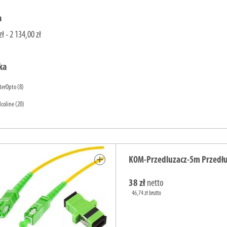
a
zł - 2 134,00 zł
ka
terOpto
(8)
lcoline
(20)
add
KOM-Przedluzacz-5m Przedł
38 zł
netto
46,74 zł brutto