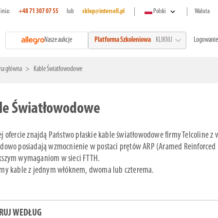
expand_more
linia:
+48 71 307 07 55
lub
sklep@intersell.pl
Polski
Waluta
expand_more
Nasze aukcje
Logowanie
Platforma Szkoleniowa
KLIKNIJ
na główna
Kable Światłowodowe
le Światłowodowe
j ofercie znajdą Państwo płaskie kable światłowodowe firmy Telcoline z
dowo posiadają wzmocnienie w postaci prętów ARP (Aramed Reinforced Pl
kszym wymaganiom w sieci FTTH.
emy kable z jednym włóknem, dwoma lub czterema.
TRUJ WEDŁUG