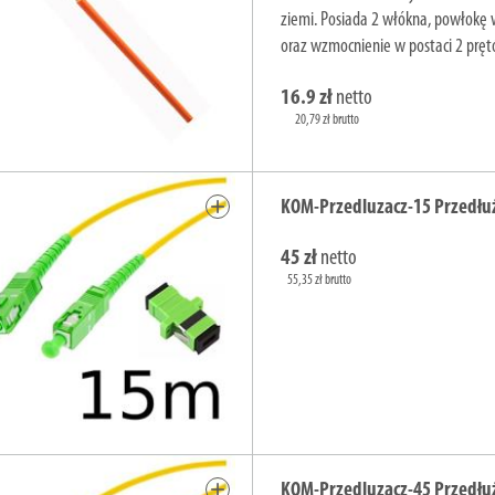
ziemi. Posiada 2 włókna, powłokę
oraz wzmocnienie w postaci 2 pręt
16.9 zł
netto
20,79 zł brutto
add
KOM-Przedluzacz-15 Przedłu
45 zł
netto
55,35 zł brutto
add
KOM-Przedluzacz-45 Przedłu