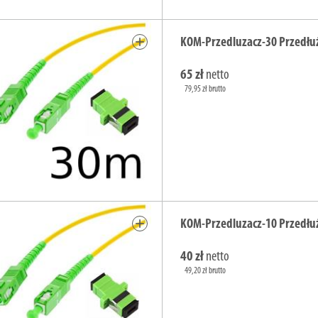
add
KOM-Przedluzacz-30 Przedłu
65 zł
netto
79,95 zł brutto
add
KOM-Przedluzacz-10 Przedłu
40 zł
netto
49,20 zł brutto