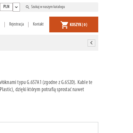
expand_more
search
PLN
shopping_cart
Rejestracja
Kontakt
KOSZYK
( 0 )
chevron_left
 włóknami typu G.657A1 (zgodne z G.652D). Kable te
astic), dzięki którym potrafią sprostać nawet