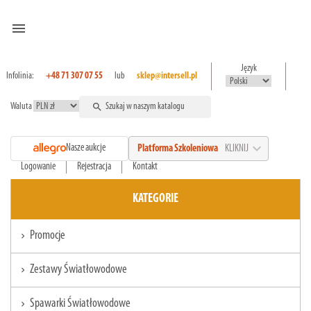
menu
Język
Infolinia:
+48 71 307 07 55
lub
sklep@intersell.pl
Waluta
search
expand_more
Nasze aukcje
Platforma Szkoleniowa
KLIKNIJ
Logowanie
Rejestracja
Kontakt
KATEGORIE
Promocje
chevron_right
Zestawy Światłowodowe
chevron_right
Spawarki Światłowodowe
chevron_right