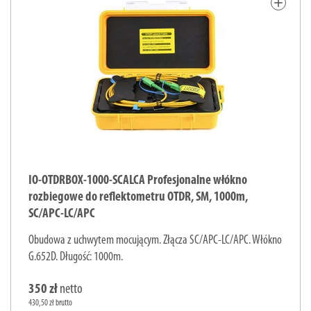
add
IO-OTDRBOX-1000-SCALCA Profesjonalne włókno
rozbiegowe do reflektometru OTDR, SM, 1000m,
SC/APC-LC/APC
Obudowa z uchwytem mocującym. Złącza SC/APC-LC/APC. Włókno
G.652D. Długość: 1000m.
350 zł
netto
430,50 zł brutto