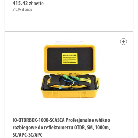
415.42 zł
netto
510,97 zł brutto
add
IO-OTDRBOX-1000-SCASCA Profesjonalne włókno
rozbiegowe do reflektometru OTDR, SM, 1000m,
SC/APC-SC/APC