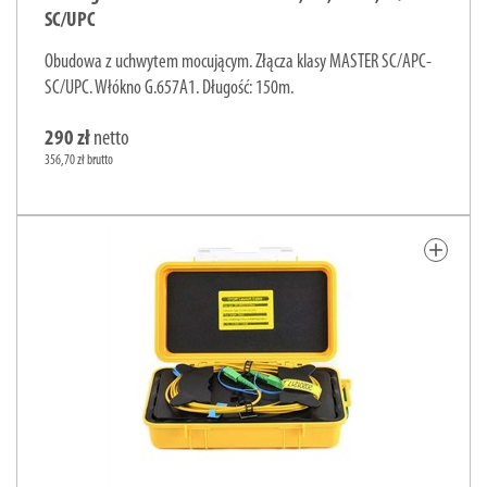
SC/UPC
Obudowa z uchwytem mocującym. Złącza klasy MASTER SC/APC-
SC/UPC. Włókno G.657A1. Długość: 150m.
290 zł
netto
356,70 zł brutto
add