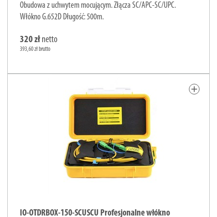
Obudowa z uchwytem mocującym. Złącza SC/APC-SC/UPC.
Włókno G.652D Długość: 500m.
320 zł
netto
393,60 zł brutto
add
IO-OTDRBOX-150-SCUSCU Profesjonalne włókno