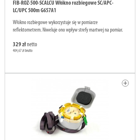
FIB-ROZ-500-SCALCU Włókno rozbiegowe SC/APC-
LC/UPC 500m G657A1
Włókno rozbiegowe wykorzystuje się w pomiarze
reflektometrem. Niweluje ono wpływ strefy martwej na pomiar.
329 zł
netto
404,67 zł brutto
add