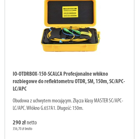
IO-OTDRBOX-150-SCALCA Profesjonalne włókno
rozbiegowe do reflektometru OTDR, SM, 150m, SC/APC-
LC/APC
Obudowa z uchwytem mocującym. Złącza klasy MASTER SC/APC-
LC/APC. Włókno G.657A1. Długość: 150m.
290 zł
netto
356,70 zł brutto