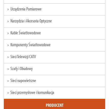
Urządzenia Pomiarowe
chevron_right
Narzędzia i Akcesoria Optyczne
chevron_right
Kable Światłowodowe
chevron_right
Komponenty Światłowodowe
chevron_right
Sieci Telewizji CATV
chevron_right
Szafy i Obudowy
chevron_right
Sieci napowietrzne
chevron_right
Sieci przemysłowe i komunikacja
chevron_right
PRODUCENT