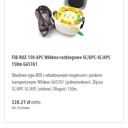
FIB-ROZ-150-APC Włókno rozbiegowe SC/APC-SC/APC
150m G657A1
Obudowa typu BOX z wbudowanym magnesem i paskiem
transportowym. Włókno: G657A1 (jednomodowe). Złącza:
SC/APC-SC/APC (zielone). Długość: 150m.
328.21 zł
netto
403,70 zł brutto