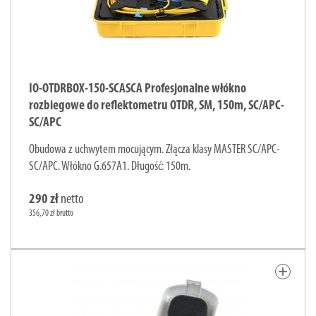
IO-OTDRBOX-150-SCASCA Profesjonalne włókno
rozbiegowe do reflektometru OTDR, SM, 150m, SC/APC-
SC/APC
Obudowa z uchwytem mocującym. Złącza klasy MASTER SC/APC-
SC/APC. Włókno G.657A1. Długość: 150m.
290 zł
netto
356,70 zł brutto
add