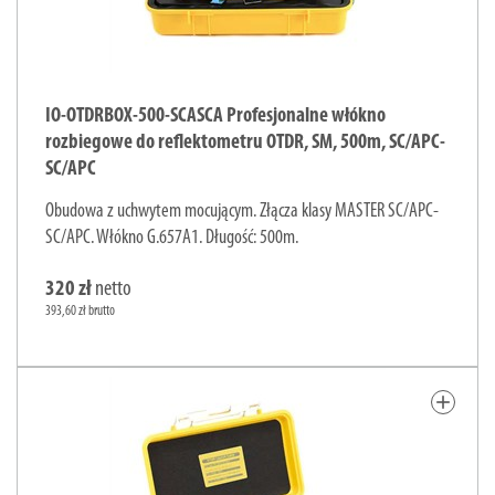
IO-OTDRBOX-500-SCASCA Profesjonalne włókno
rozbiegowe do reflektometru OTDR, SM, 500m, SC/APC-
SC/APC
Obudowa z uchwytem mocującym. Złącza klasy MASTER SC/APC-
SC/APC. Włókno G.657A1. Długość: 500m.
320 zł
netto
393,60 zł brutto
add