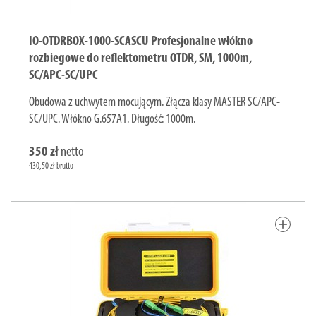
IO-OTDRBOX-1000-SCASCU Profesjonalne włókno
rozbiegowe do reflektometru OTDR, SM, 1000m,
SC/APC-SC/UPC
Obudowa z uchwytem mocującym. Złącza klasy MASTER SC/APC-
SC/UPC. Włókno G.657A1. Długość: 1000m.
350 zł
netto
430,50 zł brutto
add