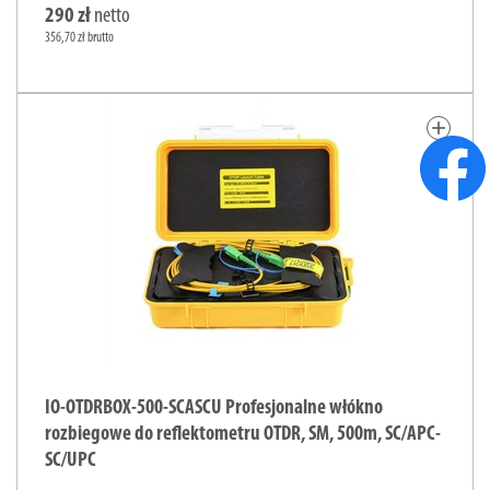
290 zł
netto
356,70 zł brutto
add
IO-OTDRBOX-500-SCASCU Profesjonalne włókno
rozbiegowe do reflektometru OTDR, SM, 500m, SC/APC-
SC/UPC