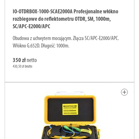
IO-OTDRBOX-1000-SCAE2000A Profesjonalne włókno
rozbiegowe do reflektometru OTDR, SM, 1000m,
SC/APC-E2000/APC
Obudowa z uchwytem mocującym. Złącza SC/APC-E2000/APC.
Włókno G.652D. Długość: 1000m.
350 zł
netto
430,50 zł brutto
add