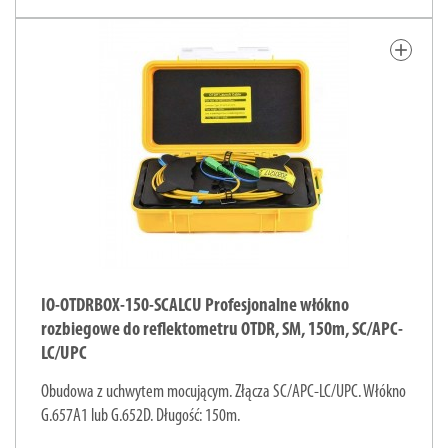
add
IO-OTDRBOX-150-SCALCU Profesjonalne włókno
rozbiegowe do reflektometru OTDR, SM, 150m, SC/APC-
LC/UPC
Obudowa z uchwytem mocującym. Złącza SC/APC-LC/UPC. Włókno
G.657A1 lub G.652D. Długość: 150m.