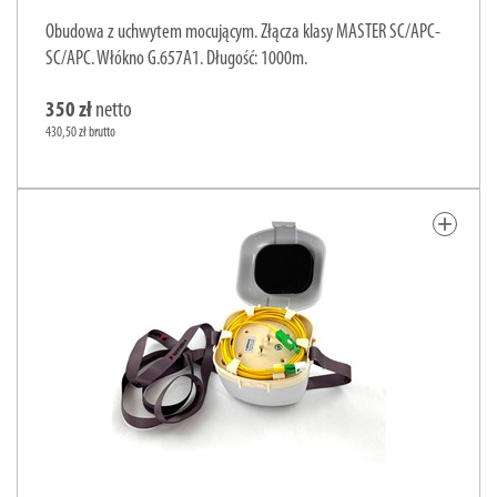
Obudowa z uchwytem mocującym. Złącza klasy MASTER SC/APC-
SC/APC. Włókno G.657A1. Długość: 1000m.
350 zł
netto
430,50 zł brutto
add