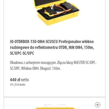
IO-OTDRBOX-150-OM4-SCUSCU Profesjonalne włókno
rozbiegowe do reflektometru OTDR, MM OM4, 150m,
SC/UPC-SC/UPC
Obudowa z uchwytem mocującym. Złącza klasy MASTER SC/UPC-
SC/UPC. Włókno OM4. Długość: 150m.
440 zł
netto
541,20 zł brutto
add