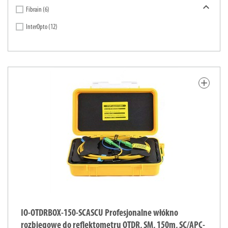

Fibrain
(6)
InterOpto
(12)
add
IO-OTDRBOX-150-SCASCU Profesjonalne włókno
rozbiegowe do reflektometru OTDR, SM, 150m, SC/APC-