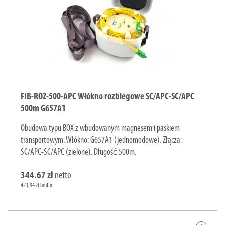
FIB-ROZ-500-APC Włókno rozbiegowe SC/APC-SC/APC
500m G657A1
Obudowa typu BOX z wbudowanym magnesem i paskiem
transportowym. Włókno: G657A1 (jednomodowe). Złącza:
SC/APC-SC/APC (zielone). Długość: 500m.
344.67 zł
netto
423,94 zł brutto