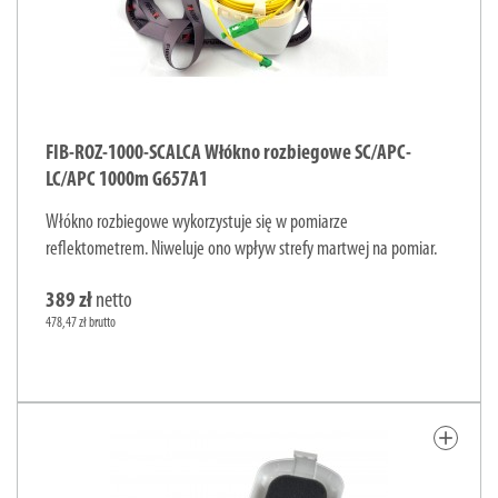
FIB-ROZ-1000-SCALCA Włókno rozbiegowe SC/APC-
LC/APC 1000m G657A1
Włókno rozbiegowe wykorzystuje się w pomiarze
reflektometrem. Niweluje ono wpływ strefy martwej na pomiar.
389 zł
netto
478,47 zł brutto
add