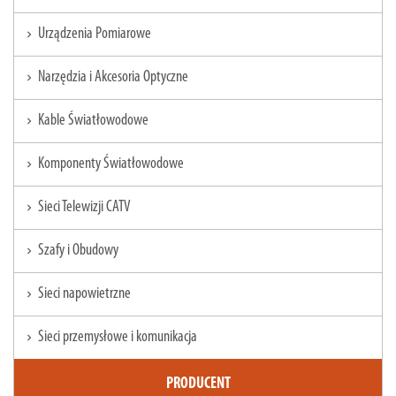
Urządzenia Pomiarowe
chevron_right
Narzędzia i Akcesoria Optyczne
chevron_right
Kable Światłowodowe
chevron_right
Komponenty Światłowodowe
chevron_right
Sieci Telewizji CATV
chevron_right
Szafy i Obudowy
chevron_right
Sieci napowietrzne
chevron_right
Sieci przemysłowe i komunikacja
chevron_right
PRODUCENT