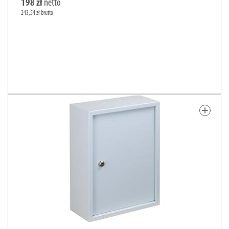
198 zł
netto
243,54 zł brutto
add