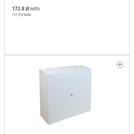
172.8 zł
netto
212,54 zł brutto
add