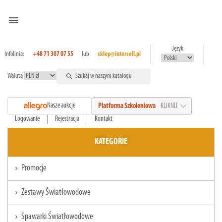
menu
Język
Infolinia:
+48 71 307 07 55
lub
sklep@intersell.pl
Waluta
search
expand_more
Nasze aukcje
Platforma Szkoleniowa
KLIKNIJ
Logowanie
Rejestracja
Kontakt
KATEGORIE
Promocje
chevron_right
Zestawy Światłowodowe
chevron_right
Spawarki Światłowodowe
chevron_right