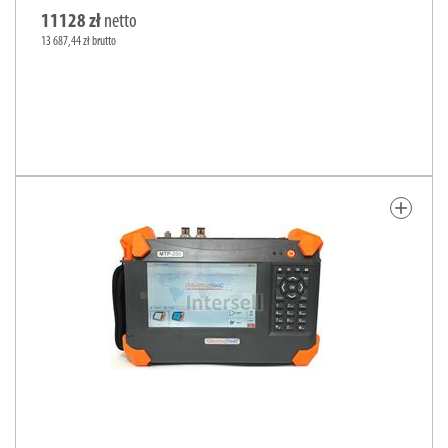
11128 zł
netto
13 687,44 zł brutto
add