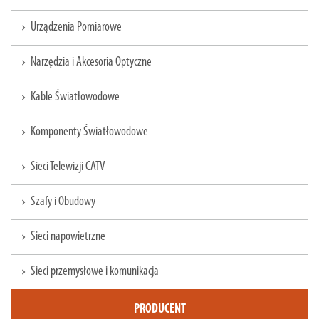
Urządzenia Pomiarowe
chevron_right
Narzędzia i Akcesoria Optyczne
chevron_right
Kable Światłowodowe
chevron_right
Komponenty Światłowodowe
chevron_right
Sieci Telewizji CATV
chevron_right
Szafy i Obudowy
chevron_right
Sieci napowietrzne
chevron_right
Sieci przemysłowe i komunikacja
chevron_right
PRODUCENT