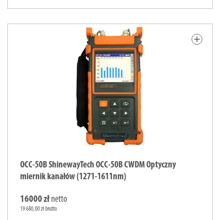
add
OCC-50B ShinewayTech OCC-50B CWDM Optyczny
miernik kanałów (1271-1611nm)
16000 zł
netto
19 680,00 zł brutto