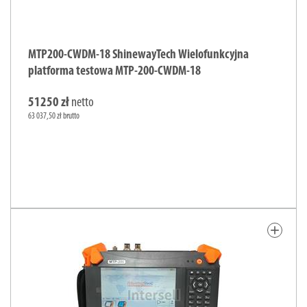
MTP200-CWDM-18 ShinewayTech Wielofunkcyjna
platforma testowa MTP-200-CWDM-18
51250 zł
netto
63 037,50 zł brutto
add