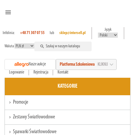
menu
Język
Infolinia:
+48 71 307 07 55
lub
sklep@intersell.pl
Waluta
search
expand_more
Nasze aukcje
Platforma Szkoleniowa
KLIKNIJ
Logowanie
Rejestracja
Kontakt
KATEGORIE
Promocje
chevron_right
Zestawy Światłowodowe
chevron_right
Spawarki Światłowodowe
chevron_right