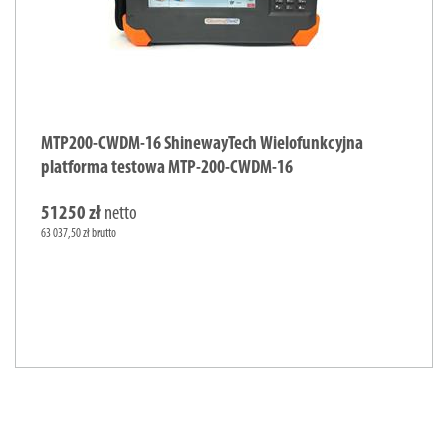
MTP200-CWDM-16 ShinewayTech Wielofunkcyjna
platforma testowa MTP-200-CWDM-16
51250 zł
netto
63 037,50 zł brutto