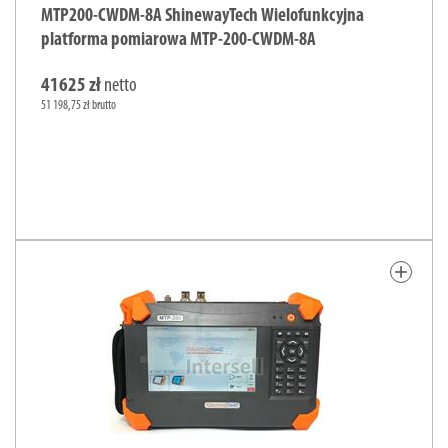
MTP200-CWDM-8A ShinewayTech Wielofunkcyjna
platforma pomiarowa MTP-200-CWDM-8A
41625 zł
netto
51 198,75 zł brutto
add