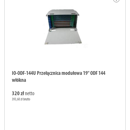
IO-ODF-144U Przełącznica modułowa 19" ODF 144
włókna
320 zł
netto
393,60 zł brutto