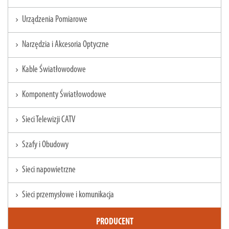
Urządzenia Pomiarowe
chevron_right
Narzędzia i Akcesoria Optyczne
chevron_right
Kable Światłowodowe
chevron_right
Komponenty Światłowodowe
chevron_right
Sieci Telewizji CATV
chevron_right
Szafy i Obudowy
chevron_right
Sieci napowietrzne
chevron_right
Sieci przemysłowe i komunikacja
chevron_right
PRODUCENT