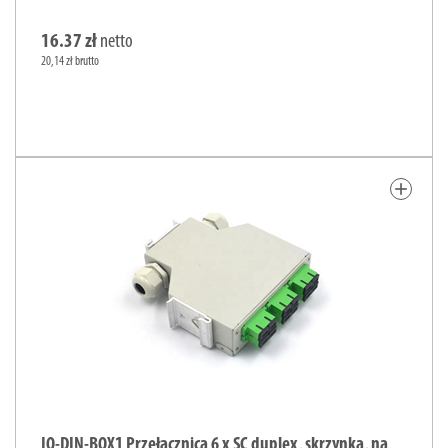
16.37 zł
netto
20,14 zł brutto
add
IO-DIN-BOX1 Przełącznica 6 x SC duplex, skrzynka, na