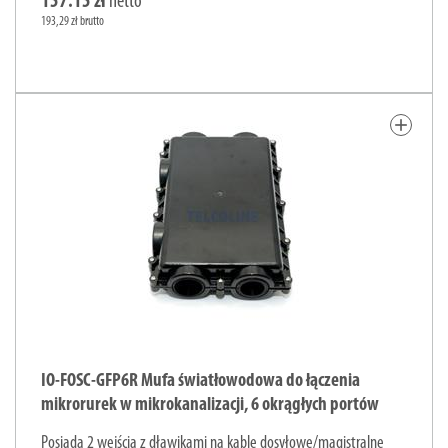
157.15 zł
netto
193,29 zł brutto
add
IO-FOSC-GFP6R Mufa światłowodowa do łączenia
mikrorurek w mikrokanalizacji, 6 okrągłych portów
Posiada 2 wejścia z dławikami na kable dosyłowe/magistralne