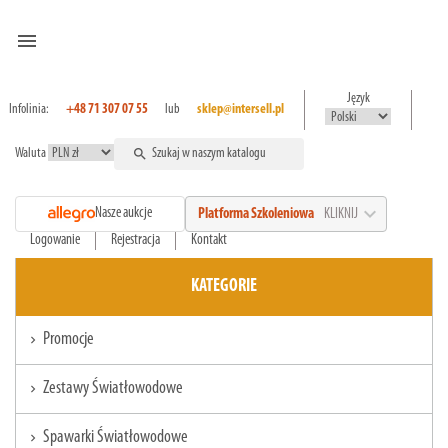
menu
Język
Infolinia:
+48 71 307 07 55
lub
sklep@intersell.pl
Waluta
search
expand_more
Nasze aukcje
Platforma Szkoleniowa
KLIKNIJ
Logowanie
Rejestracja
Kontakt
KATEGORIE
Promocje
chevron_right
Zestawy Światłowodowe
chevron_right
Spawarki Światłowodowe
chevron_right