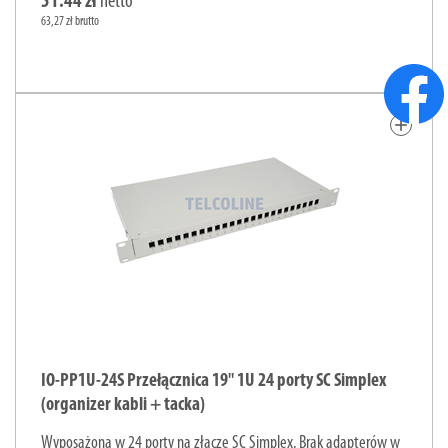
51.44 zł
netto
63,27 zł brutto
add
IO-PP1U-24S Przełącznica 19" 1U 24 porty SC Simplex
(organizer kabli + tacka)
Wyposażona w 24 porty na złącze SC Simplex. Brak adapterów w