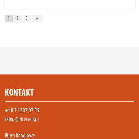
navigate_next
1
2
3
KONTAKT
+48 71 307 07 55
sklep@intersell.pl
Biuro handlowe