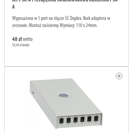
MT-PSN-A Przełącznica światłowodowa naścienna PSN-
A
Wyposażona w 1 port na złącze SC Duplex. Brak adaptera w
zestawie. Montaż naścienny. Wymiary: 110 x 24mm.
48 zł
netto
59,04 zł brutto
add