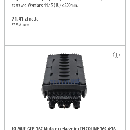
zestawie. Wymiary: 44.45 (1U) x 250mm.
71.41 zł
netto
87,83 zł brutto
add
IO-MUF-GFP-16C Mufo-przełącznica TELCOLINE 16C 4:16,