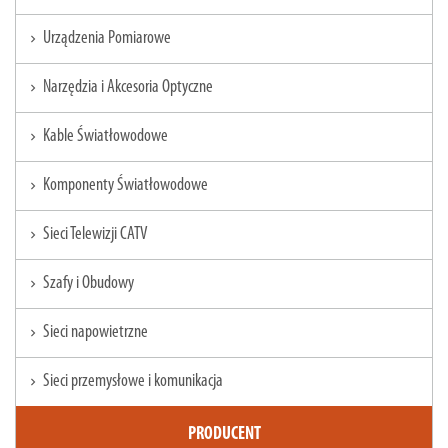
Urządzenia Pomiarowe
chevron_right
Narzędzia i Akcesoria Optyczne
chevron_right
Kable Światłowodowe
chevron_right
Komponenty Światłowodowe
chevron_right
Sieci Telewizji CATV
chevron_right
Szafy i Obudowy
chevron_right
Sieci napowietrzne
chevron_right
Sieci przemysłowe i komunikacja
chevron_right
PRODUCENT