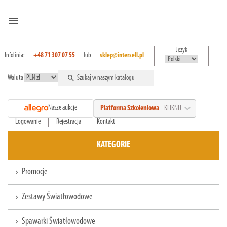
menu
Język
Infolinia:
+48 71 307 07 55
lub
sklep@intersell.pl
Waluta
search
expand_more
Nasze aukcje
Platforma Szkoleniowa
KLIKNIJ
Logowanie
Rejestracja
Kontakt
KATEGORIE
Promocje
chevron_right
Zestawy Światłowodowe
chevron_right
Spawarki Światłowodowe
chevron_right