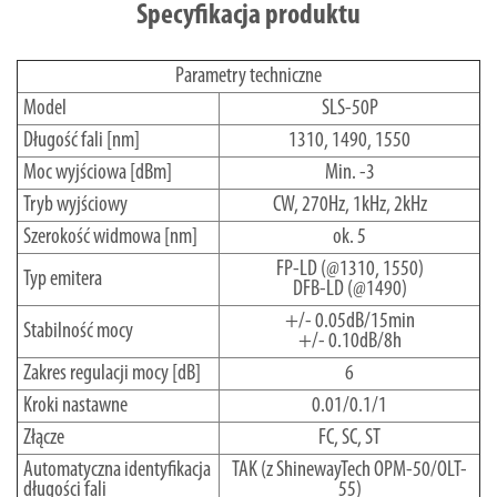
Specyfikacja produktu
Parametry techniczne
Model
SLS-50P
Długość fali [nm]
1310, 1490, 1550
Moc wyjściowa [dBm]
Min. -3
Tryb wyjściowy
CW, 270Hz, 1kHz, 2kHz
Szerokość widmowa [nm]
ok. 5
FP-LD (@1310, 1550)
Typ emitera
DFB-LD (@1490)
+/- 0.05dB/15min
Stabilność mocy
+/- 0.10dB/8h
Zakres regulacji mocy [dB]
6
Kroki nastawne
0.01/0.1/1
Złącze
FC, SC, ST
Automatyczna identyfikacja
TAK (z ShinewayTech OPM-50/OLT-
długości fali
55)