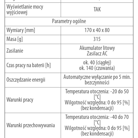
Wyświetlanie mocy
TAK
wyjściowej
Parametry ogólne
Wymiary [mm]
170 x 40 x 80
Masa [g]
315
Akumulator litowy
Zasilanie
Zasilacz AC
ok. 40 (ciągłej)
Czas pracy na baterii [h]
ok. 140 (czuwania)
Automatyczne wyłączanie po 5 min.
Oszczędzanie energii
bezczynności
Temperatura otoczenia: -20 do 50
[°C]
Warunki pracy
Wilgotność względna: 0 do 95 [%]
(bez kondensacji)
Temperatura otoczenia: -40 do 70
[°C]
Warunki przechowywania
Wilgotność względna: 0 do 95 [%]
(bez kondensacji)