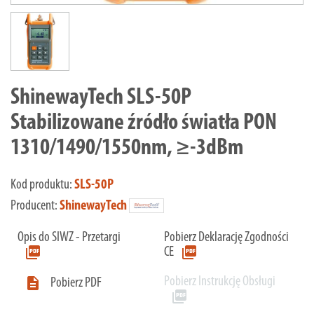
ShinewayTech SLS-50P
Stabilizowane źródło światła PON
1310/1490/1550nm, ≥-3dBm
Kod produktu:
SLS-50P
Producent:
ShinewayTech
Opis do SIWZ - Przetargi
Pobierz Deklarację Zgodności
picture_as_pdf
picture_as_pdf
CE
Pobierz Instrukcję Obsługi

Pobierz PDF
picture_as_pdf