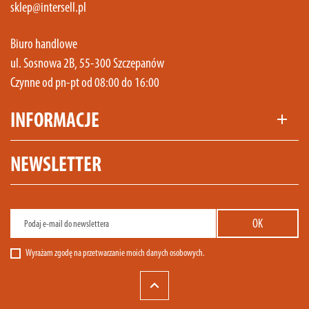
sklep@intersell.pl
Biuro handlowe
ul. Sosnowa 2B, 55-300 Szczepanów
Czynne od pn-pt od 08:00 do 16:00
INFORMACJE
add
NEWSLETTER
Wyrażam zgodę na przetwarzanie moich danych osobowych.
keyboard_arrow_up