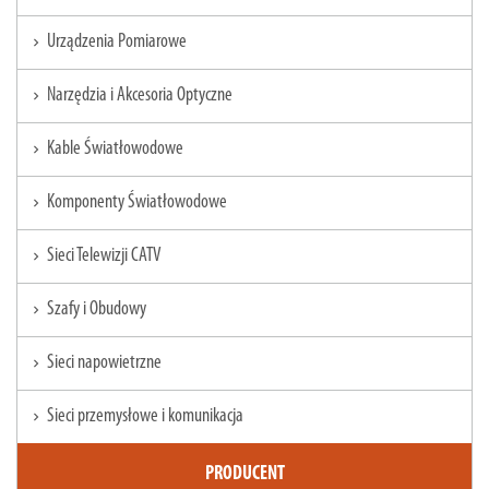
Urządzenia Pomiarowe
chevron_right
Narzędzia i Akcesoria Optyczne
chevron_right
Kable Światłowodowe
chevron_right
Komponenty Światłowodowe
chevron_right
Sieci Telewizji CATV
chevron_right
Szafy i Obudowy
chevron_right
Sieci napowietrzne
chevron_right
Sieci przemysłowe i komunikacja
chevron_right
PRODUCENT