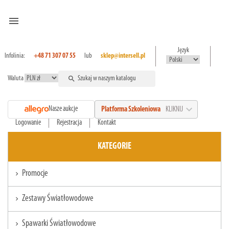
menu
Język
Infolinia:
+48 71 307 07 55
lub
sklep@intersell.pl
Waluta
search
expand_more
Nasze aukcje
Platforma Szkoleniowa
KLIKNIJ
Logowanie
Rejestracja
Kontakt
KATEGORIE
Promocje
chevron_right
Zestawy Światłowodowe
chevron_right
Spawarki Światłowodowe
chevron_right