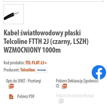
Kabel światłowodowy płaski
Telcoline FTTH 2J (czarny, LSZH)
WZMOCNIONY 1000m
Kod produktu:
TEL-FLAT-2J+
Producent:
Telcoline
Opis do SIWZ - Przetargi
Pobierz Deklarację Zgodności
picture_as_pdf
picture_as_pdf
CE
Pobierz Instrukcję Obsługi

Pobierz PDF
picture_as_pdf