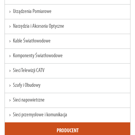
Urządzenia Pomiarowe
chevron_right
Narzędzia i Akcesoria Optyczne
chevron_right
Kable Światłowodowe
chevron_right
Komponenty Światłowodowe
chevron_right
Sieci Telewizji CATV
chevron_right
Szafy i Obudowy
chevron_right
Sieci napowietrzne
chevron_right
Sieci przemysłowe i komunikacja
chevron_right
PRODUCENT