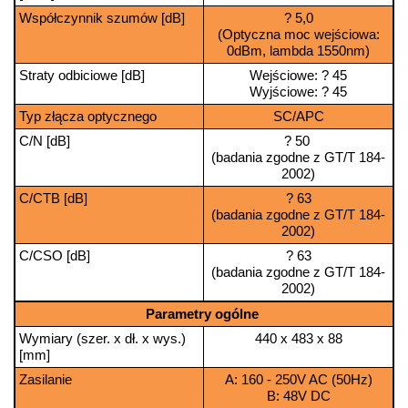
Współczynnik szumów [dB]
? 5,0
(Optyczna moc wejściowa:
0dBm, lambda 1550nm)
Straty odbiciowe [dB]
Wejściowe: ? 45
Wyjściowe: ? 45
Typ złącza optycznego
SC/APC
C/N [dB]
? 50
(badania zgodne z GT/T 184-
2002)
C/CTB [dB]
? 63
(badania zgodne z GT/T 184-
2002)
C/CSO [dB]
? 63
(badania zgodne z GT/T 184-
2002)
Parametry ogólne
Wymiary (szer. x dł. x wys.)
440 x 483 x 88
[mm]
Zasilanie
A: 160 - 250V AC (50Hz)
B: 48V DC