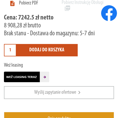
Pobierz Instrukcję Obsługi

Pobierz PDF
picture_as_pdf
Cena:
7242.5 zł netto
8 908,28 zł brutto
Brak stanu - Dostawa do magazynu: 5-7 dni
DODAJ DO KOSZYKA
Weź leasing
chevron_right
Wyślij zapytanie ofertowe