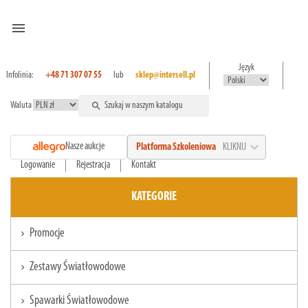
menu
Język
Infolinia:
+48 71 307 07 55
lub
sklep@intersell.pl
Waluta
search
expand_more
Nasze aukcje
Platforma Szkoleniowa
KLIKNIJ
Logowanie
Rejestracja
Kontakt
KATEGORIE
Promocje
chevron_right
Zestawy Światłowodowe
chevron_right
Spawarki Światłowodowe
chevron_right