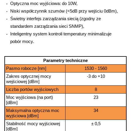
Optyczna moc wyjściowa: do 10W,
Niski współczynnik szumów (<5dB przy wejściu 0dBm),
Świetny interfejs zarządzania siecią (zgodny ze
standardem zarządzania sieci SNMP),
Inteligentny system kontroli temperatury minimalizuje
pobór mocy.
Parametry techniczne
Pasmo robocze [nm]
1530 - 1560
Zakres optycznej mocy
-3 do +10
wejściowej [dBm]
Liczba portów wyjściowych
8
Moc wyjściowa (na port)
23
[dBm]
Maksymalna optyczna moc
34
wyjściowa [dBm]
Stabilność mocy wyjściowej
± 0,5
[dBm]