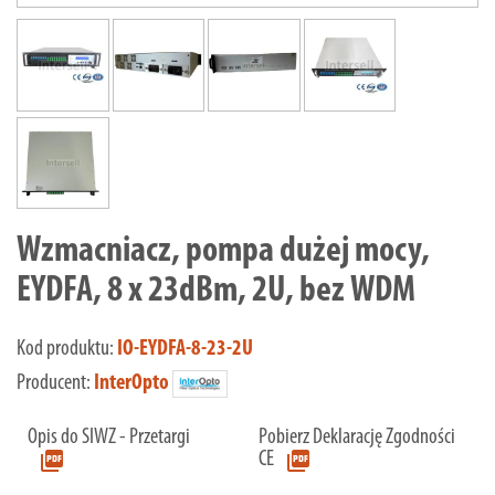
Wzmacniacz, pompa dużej mocy,
EYDFA, 8 x 23dBm, 2U, bez WDM
Kod produktu:
IO-EYDFA-8-23-2U
Producent:
InterOpto
Opis do SIWZ - Przetargi
Pobierz Deklarację Zgodności
picture_as_pdf
picture_as_pdf
CE