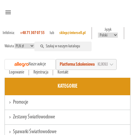
menu
Język
Infolinia:
+48 71 307 07 55
lub
sklep@intersell.pl
Waluta
search
expand_more
Nasze aukcje
Platforma Szkoleniowa
KLIKNIJ
Logowanie
Rejestracja
Kontakt
KATEGORIE
Promocje
chevron_right
Zestawy Światłowodowe
chevron_right
Spawarki Światłowodowe
chevron_right