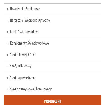
Urządzenia Pomiarowe
chevron_right
Narzędzia i Akcesoria Optyczne
chevron_right
Kable Światłowodowe
chevron_right
Komponenty Światłowodowe
chevron_right
Sieci Telewizji CATV
chevron_right
Szafy i Obudowy
chevron_right
Sieci napowietrzne
chevron_right
Sieci przemysłowe i komunikacja
chevron_right
PRODUCENT