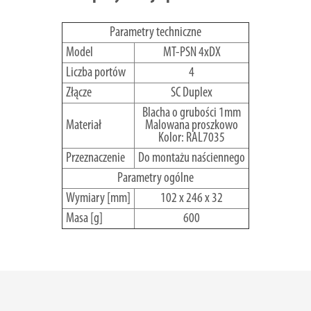
Parametry techniczne
Model
MT-PSN 4xDX
Liczba portów
4
Złącze
SC Duplex
Blacha o grubości 1mm
Materiał
Malowana proszkowo
Kolor: RAL7035
Przeznaczenie
Do montażu naściennego
Parametry ogólne
Wymiary [mm]
102 x 246 x 32
Masa [g]
600