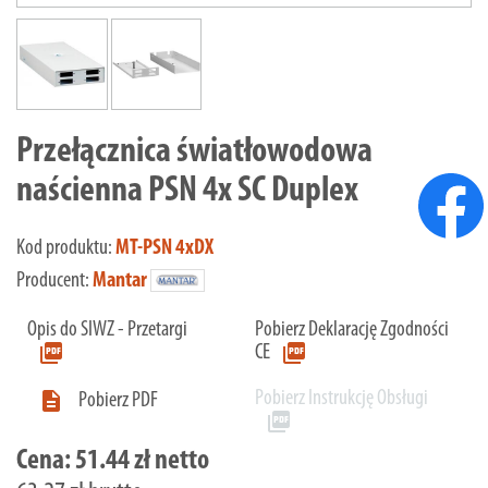
Przełącznica światłowodowa
naścienna PSN 4x SC Duplex
Kod produktu:
MT-PSN 4xDX
Producent:
Mantar
Opis do SIWZ - Przetargi
Pobierz Deklarację Zgodności
picture_as_pdf
picture_as_pdf
CE
Pobierz Instrukcję Obsługi

Pobierz PDF
picture_as_pdf
Cena:
51.44 zł netto