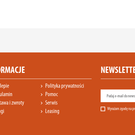
ORMACJE
NEWSLETT
lepie
Polityka prywatności
chevron_right
ulamin
Pomoc
chevron_right
awa i zwroty
Serwis
chevron_right
Wyrażam zgodę na pr
gi
Leasing
chevron_right