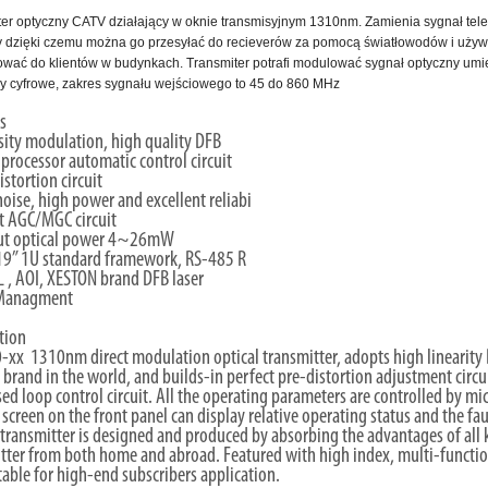
ter optyczny CATV działający w oknie transmisyjnym 1310nm. Zamienia sygnał te
y dzięki czemu można go przesyłać do recieverów za pomocą światłowodów i używ
wać do klientów w budynkach. Transmiter potrafi modulować sygnał optyczny umie
y cyfrowe, zakres sygnału wejściowego to 45 do 860 MHz
es
sity modulation, high quality DFB
processor automatic control circuit
istortion circuit
oise, high power and excellent reliabi
t AGC/MGC circuit
ut optical power 4~26mW
19” 1U standard framework, RS-485 R
 , AOI, XESTON brand DFB laser
Managment
ption
xx 1310nm direct modulation optical transmitter, adopts high linearity 
brand in the world, and builds-in perfect pre-distortion adjustment circu
sed loop control circuit. All the operating parameters are controlled by m
 screen on the front panel can display relative operating status and the fa
 transmitter is designed and produced by absorbing the advantages of al
tter from both home and abroad. Featured with high index, multi-function
uitable for high-end subscribers application.