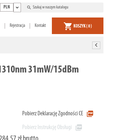
expand_more
search
PLN
shopping_cart
Rejestracja
Kontakt
KOSZYK
( 0 )
chevron_left
V 1310nm 31mW/15dBm
picture_as_pdf
Pobierz Deklarację Zgodności CE
picture_as_pdf
Pobierz Instrukcję Obsługi
284,57 zł brutto