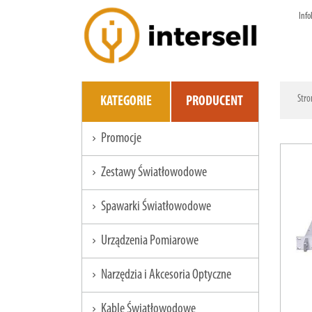
Info
Stro
KATEGORIE
PRODUCENT
Promocje
chevron_right
Zestawy Światłowodowe
chevron_right
Spawarki Światłowodowe
chevron_right
Urządzenia Pomiarowe
chevron_right
Narzędzia i Akcesoria Optyczne
chevron_right
Kable Światłowodowe
chevron_right