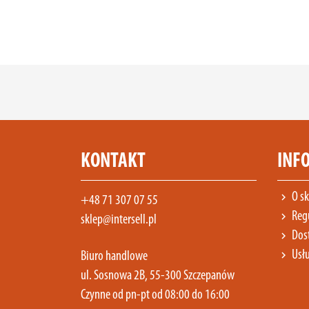
KONTAKT
INF
O sk
chevron_right
+48 71 307 07 55
Reg
chevron_right
sklep@intersell.pl
Dost
chevron_right
Usłu
chevron_right
Biuro handlowe
ul. Sosnowa 2B, 55-300 Szczepanów
Czynne od pn-pt od 08:00 do 16:00