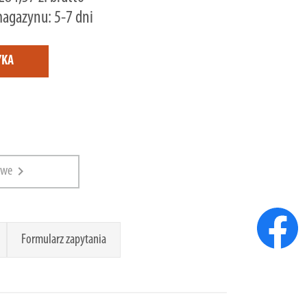
magazynu: 5-7 dni
YKA
chevron_right
owe
Formularz zapytania