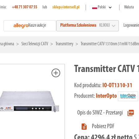
expand_more
linia:
+48 71 307 07 55
lub
sklep@intersell.pl
Polski
Waluta
expand_more
Nasze aukcje
Logowanie
Platforma Szkoleniowa
KLIKNIJ
na główna
Sieci Telewizji CATV
Transmittery
Transmitter CATV 1310nm 31mW/15dBm
Transmitter CAT
add
Kod produktu:
IO-OT1310-31
Producent:
InterOpto
picture_as_pdf
Opis do SIWZ - Przetargi

Pobierz PDF
Cena:
4296.4 zł netto
5 