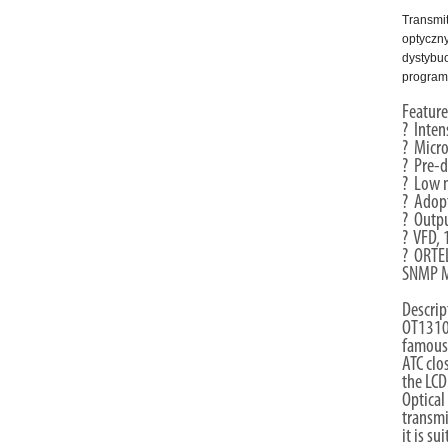
Transmi
optyczn
dystybuo
program
Featur
? Inten
? Micro
? Pre-d
? Low n
? Adop
? Outp
? VFD, 
? ORTEL
SNMP 
Descri
OT1310-
famous 
ATC clo
the LCD
Optical
transmi
it is s