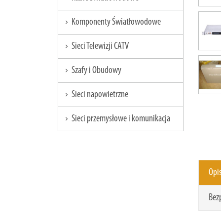
Komponenty Światłowodowe
chevron_right
Sieci Telewizji CATV
chevron_right
Szafy i Obudowy
chevron_right
Sieci napowietrzne
chevron_right
Sieci przemysłowe i komunikacja
chevron_right
Opi
Bez