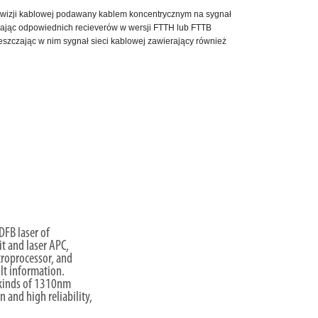
lewizji kablowej podawany kablem koncentrycznym na sygnał
ając odpowiednich recieverów w wersji FTTH lub FTTB
szczając w nim sygnał sieci kablowej zawierający również
DFB laser of
it and laser APC,
icroprocessor, and
ult information.
l kinds of 1310nm
 and high reliability,