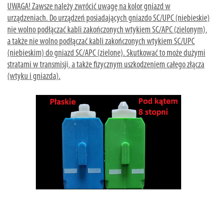
UWAGA! Zawsze należy zwrócić uwagę na kolor gniazd w
urządzeniach. Do urządzeń posiadających gniazdo SC/UPC (niebieskie)
nie wolno podłączać kabli zakończonych wtykiem SC/APC (zielonym),
a także nie wolno podłączać kabli zakończonych wtykiem SC/UPC
(niebieskim) do gniazd SC/APC (zielone). Skutkować to może dużymi
stratami w transmisji, a także fizycznym uszkodzeniem całego złącza
(wtyku i gniazda).