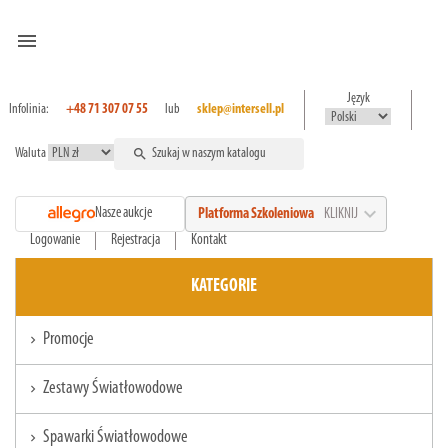
menu
Język
Infolinia:
+48 71 307 07 55
lub
sklep@intersell.pl
Waluta
search
expand_more
Nasze aukcje
Platforma Szkoleniowa
KLIKNIJ
Logowanie
Rejestracja
Kontakt
KATEGORIE
Promocje
chevron_right
Zestawy Światłowodowe
chevron_right
Spawarki Światłowodowe
chevron_right