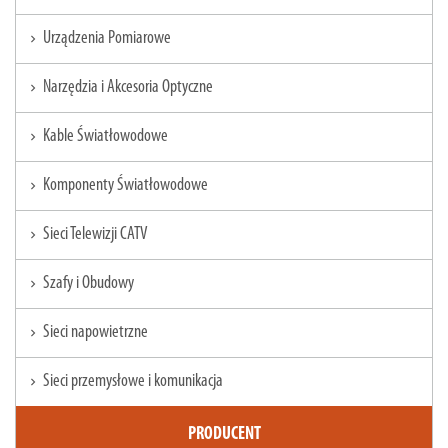
Urządzenia Pomiarowe
chevron_right
Narzędzia i Akcesoria Optyczne
chevron_right
Kable Światłowodowe
chevron_right
Komponenty Światłowodowe
chevron_right
Sieci Telewizji CATV
chevron_right
Szafy i Obudowy
chevron_right
Sieci napowietrzne
chevron_right
Sieci przemysłowe i komunikacja
chevron_right
PRODUCENT