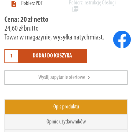
Pobierz Instrukcję Obsługi

Pobierz PDF
picture_as_pdf
Cena:
20 zł netto
24,60 zł brutto
Towar w magazynie, wysyłka natychmiast.
DODAJ DO KOSZYKA
chevron_right
Wyślij zapytanie ofertowe
Opis produktu
Opinie użytkowników