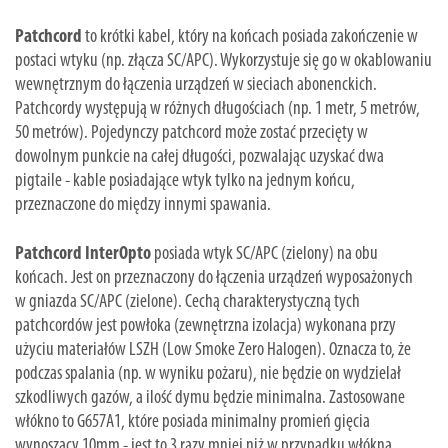
Patchcord
to krótki kabel, który na końcach posiada zakończenie w
postaci wtyku (np. złącza SC/APC). Wykorzystuje się go w okablowaniu
wewnętrznym do łączenia urządzeń w sieciach abonenckich.
Patchcordy występują w różnych długościach (np. 1 metr, 5 metrów,
50 metrów). Pojedynczy patchcord może zostać przecięty w
dowolnym punkcie na całej długości, pozwalając uzyskać dwa
pigtaile - kable posiadające wtyk tylko na jednym końcu,
przeznaczone do między innymi spawania.
Patchcord InterOpto
posiada wtyk SC/APC (zielony) na obu
końcach. Jest on przeznaczony do łączenia urządzeń wyposażonych
w gniazda SC/APC (zielone). Cechą charakterystyczną tych
patchcordów jest powłoka (zewnętrzna izolacja) wykonana przy
użyciu materiałów LSZH (Low Smoke Zero Halogen). Oznacza to, że
podczas spalania (np. w wyniku pożaru), nie będzie on wydzielał
szkodliwych gazów, a ilość dymu będzie minimalna. Zastosowane
włókno to G657A1, które posiada minimalny promień gięcia
wynoszący 10mm - jest to 3 razy mniej niż w przypadku włókna