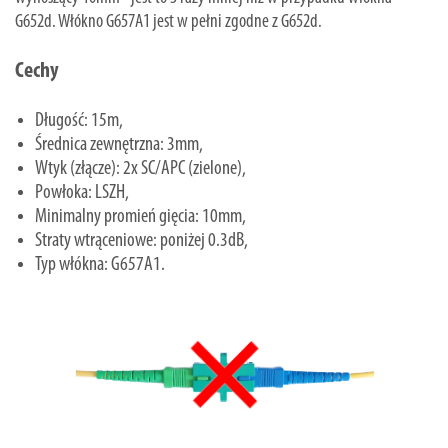
G652d. Włókno G657A1 jest w pełni zgodne z G652d.
Cechy
Długość: 15m,
Średnica zewnętrzna: 3mm,
Wtyk (złącze): 2x SC/APC (zielone),
Powłoka: LSZH,
Minimalny promień gięcia: 10mm,
Straty wtrąceniowe: poniżej 0.3dB,
Typ włókna: G657A1.