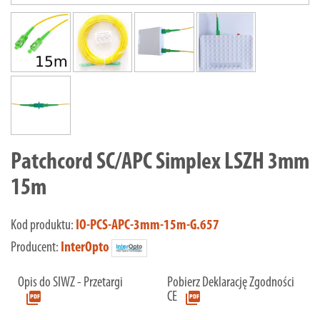
Patchcord SC/APC Simplex LSZH 3mm
15m
Kod produktu:
IO-PCS-APC-3mm-15m-G.657
Producent:
InterOpto
Opis do SIWZ - Przetargi
Pobierz Deklarację Zgodności
picture_as_pdf
picture_as_pdf
CE