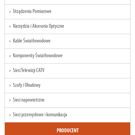
Urządzenia Pomiarowe
chevron_right
Narzędzia i Akcesoria Optyczne
chevron_right
Kable Światłowodowe
chevron_right
Komponenty Światłowodowe
chevron_right
Sieci Telewizji CATV
chevron_right
Szafy i Obudowy
chevron_right
Sieci napowietrzne
chevron_right
Sieci przemysłowe i komunikacja
chevron_right
PRODUCENT