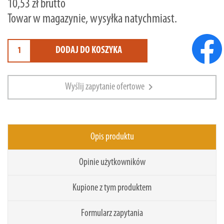
10,53 zł brutto
Towar w magazynie, wysyłka natychmiast.
DODAJ DO KOSZYKA
chevron_right
Wyślij zapytanie ofertowe
Opis produktu
Opinie użytkowników
Kupione z tym produktem
Formularz zapytania