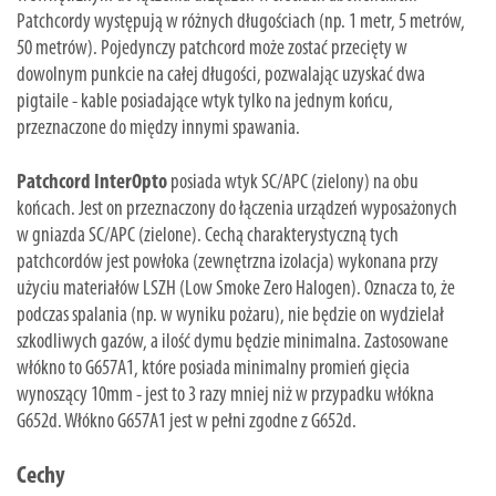
Patchcordy występują w różnych długościach (np. 1 metr, 5 metrów,
50 metrów). Pojedynczy patchcord może zostać przecięty w
dowolnym punkcie na całej długości, pozwalając uzyskać dwa
pigtaile - kable posiadające wtyk tylko na jednym końcu,
przeznaczone do między innymi spawania.
Patchcord InterOpto
posiada wtyk SC/APC (zielony) na obu
końcach. Jest on przeznaczony do łączenia urządzeń wyposażonych
w gniazda SC/APC (zielone). Cechą charakterystyczną tych
patchcordów jest powłoka (zewnętrzna izolacja) wykonana przy
użyciu materiałów LSZH (Low Smoke Zero Halogen). Oznacza to, że
podczas spalania (np. w wyniku pożaru), nie będzie on wydzielał
szkodliwych gazów, a ilość dymu będzie minimalna. Zastosowane
włókno to G657A1, które posiada minimalny promień gięcia
wynoszący 10mm - jest to 3 razy mniej niż w przypadku włókna
G652d. Włókno G657A1 jest w pełni zgodne z G652d.
Cechy