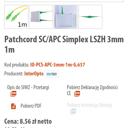
Patchcord SC/APC Simplex LSZH 3mm
1m
Kod produktu:
IO-PCS-APC-3mm-1m-G.657
Producent:
InterOpto
Opis do SIWZ - Przetargi
Pobierz Deklarację Zgodności
picture_as_pdf
picture_as_pdf
CE
Pobierz Instrukcję Obsługi

Pobierz PDF
picture_as_pdf
Cena:
8.56 zł netto