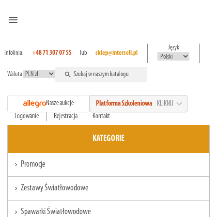
menu
Język
Infolinia:
+48 71 307 07 55
lub
sklep@intersell.pl
Waluta
search
expand_more
Nasze aukcje
Platforma Szkoleniowa
KLIKNIJ
Logowanie
Rejestracja
Kontakt
KATEGORIE
Promocje
chevron_right
Zestawy Światłowodowe
chevron_right
Spawarki Światłowodowe
chevron_right