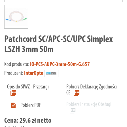
Patchcord SC/APC-SC/UPC Simplex
LSZH 3mm 50m
Kod produktu:
IO-PCS-AUPC-3mm-50m-G.657
Producent:
InterOpto
Opis do SIWZ - Przetargi
Pobierz Deklarację Zgodności
picture_as_pdf
picture_as_pdf
CE
Pobierz Instrukcję Obsługi

Pobierz PDF
picture_as_pdf
Cena:
29.6 zł netto