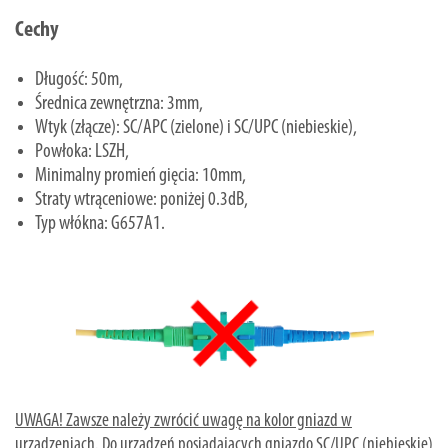
Cechy
Długość: 50m,
Średnica zewnętrzna: 3mm,
Wtyk (złącze): SC/APC (zielone) i SC/UPC (niebieskie),
Powłoka: LSZH,
Minimalny promień gięcia: 10mm,
Straty wtrąceniowe: poniżej 0.3dB,
Typ włókna: G657A1.
UWAGA! Zawsze należy zwrócić uwagę na kolor gniazd w
urządzeniach. Do urządzeń posiadających gniazdo SC/UPC (niebieskie)