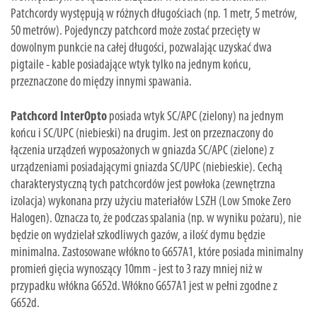
Patchcordy występują w różnych długościach (np. 1 metr, 5 metrów,
50 metrów). Pojedynczy patchcord może zostać przecięty w
dowolnym punkcie na całej długości, pozwalając uzyskać dwa
pigtaile - kable posiadające wtyk tylko na jednym końcu,
przeznaczone do między innymi spawania.
Patchcord InterOpto
posiada wtyk SC/APC (zielony) na jednym
końcu i SC/UPC (niebieski) na drugim. Jest on przeznaczony do
łączenia urządzeń wyposażonych w gniazda SC/APC (zielone) z
urządzeniami posiadającymi gniazda SC/UPC (niebieskie). Cechą
charakterystyczną tych patchcordów jest powłoka (zewnętrzna
izolacja) wykonana przy użyciu materiałów LSZH (Low Smoke Zero
Halogen). Oznacza to, że podczas spalania (np. w wyniku pożaru), nie
będzie on wydzielał szkodliwych gazów, a ilość dymu będzie
minimalna. Zastosowane włókno to G657A1, które posiada minimalny
promień gięcia wynoszący 10mm - jest to 3 razy mniej niż w
przypadku włókna G652d. Włókno G657A1 jest w pełni zgodne z
G652d.