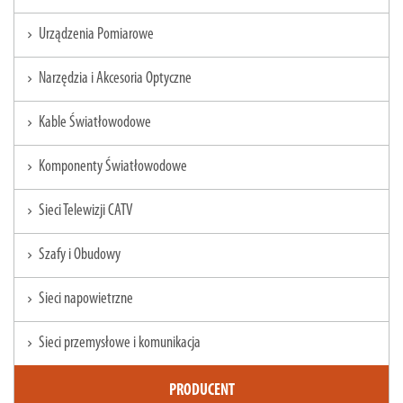
Urządzenia Pomiarowe
chevron_right
Narzędzia i Akcesoria Optyczne
chevron_right
Kable Światłowodowe
chevron_right
Komponenty Światłowodowe
chevron_right
Sieci Telewizji CATV
chevron_right
Szafy i Obudowy
chevron_right
Sieci napowietrzne
chevron_right
Sieci przemysłowe i komunikacja
chevron_right
PRODUCENT