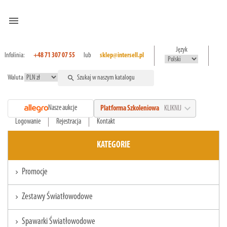
menu
Język
Infolinia:
+48 71 307 07 55
lub
sklep@intersell.pl
Waluta
search
expand_more
Nasze aukcje
Platforma Szkoleniowa
KLIKNIJ
Logowanie
Rejestracja
Kontakt
KATEGORIE
Promocje
chevron_right
Zestawy Światłowodowe
chevron_right
Spawarki Światłowodowe
chevron_right