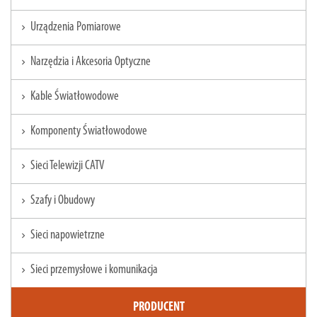
Urządzenia Pomiarowe
chevron_right
Narzędzia i Akcesoria Optyczne
chevron_right
Kable Światłowodowe
chevron_right
Komponenty Światłowodowe
chevron_right
Sieci Telewizji CATV
chevron_right
Szafy i Obudowy
chevron_right
Sieci napowietrzne
chevron_right
Sieci przemysłowe i komunikacja
chevron_right
PRODUCENT