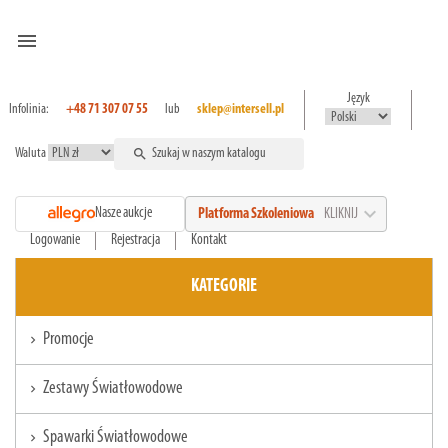
menu
Język
Infolinia:
+48 71 307 07 55
lub
sklep@intersell.pl
Waluta
search
expand_more
Nasze aukcje
Platforma Szkoleniowa
KLIKNIJ
Logowanie
Rejestracja
Kontakt
KATEGORIE
Promocje
chevron_right
Zestawy Światłowodowe
chevron_right
Spawarki Światłowodowe
chevron_right