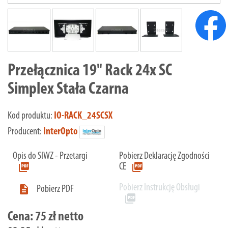
Przełącznica 19" Rack 24x SC
Simplex Stała Czarna
Kod produktu:
IO-RACK_24SCSX
Producent:
InterOpto
Opis do SIWZ - Przetargi
Pobierz Deklarację Zgodności
picture_as_pdf
picture_as_pdf
CE
Pobierz Instrukcję Obsługi

Pobierz PDF
picture_as_pdf
Cena:
75 zł netto