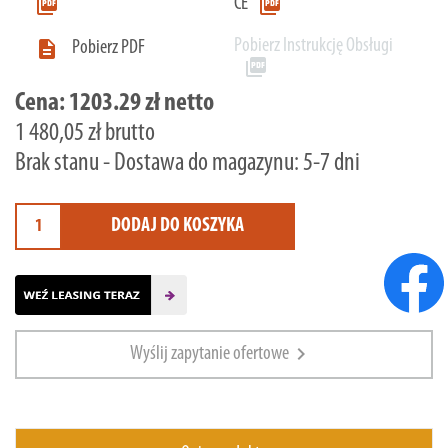
picture_as_pdf
picture_as_pdf
CE
Pobierz Instrukcję Obsługi

Pobierz PDF
picture_as_pdf
Cena:
1203.29 zł netto
1 480,05 zł brutto
Brak stanu - Dostawa do magazynu: 5-7 dni
DODAJ DO KOSZYKA
chevron_right
Wyślij zapytanie ofertowe