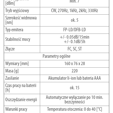
Min. 7
[dBm]
Tryb wyjściowy
CW, 270Hz, 1kHz, 2kHz, 330Hz
Szerokość widmowa
ok. 5
[nm]
Typ emitera
FP-LD/DFB-LD
+/- 0.05dB/15min
Stabilność mocy
+/- 0.1dB/5h
Złącze
FC, SC, ST
Parametry ogólne
Wymiary [mm]
160 x 76 x 28
Masa [g]
220
Zasilanie
Akumulator li-ion lub bateria AAA
Czas pracy na baterii
ok. 15
[h]
Automatyczne wyłączanie po 10 min.
Oszczędzanie energii
bezczynności
Warunki pracy
Temperatura otoczenia: 0 do 40 [°C]