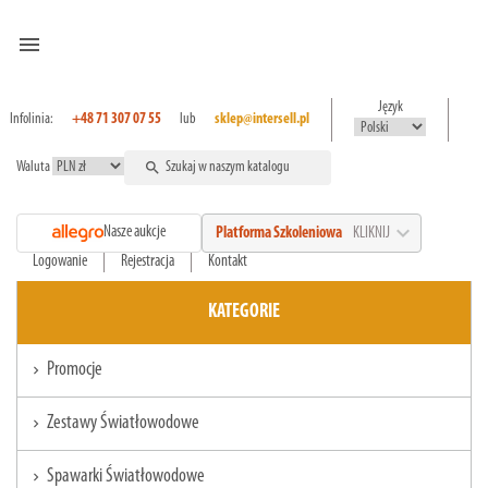
menu
Język
Infolinia:
+48 71 307 07 55
lub
sklep@intersell.pl
Waluta
search
expand_more
Nasze aukcje
Platforma Szkoleniowa
KLIKNIJ
Logowanie
Rejestracja
Kontakt
KATEGORIE
Promocje
chevron_right
Zestawy Światłowodowe
chevron_right
Spawarki Światłowodowe
chevron_right