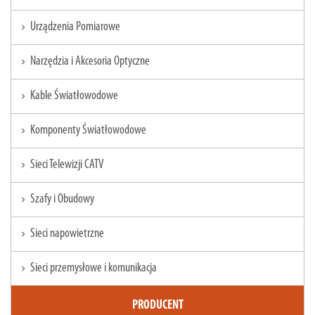
Urządzenia Pomiarowe
chevron_right
Narzędzia i Akcesoria Optyczne
chevron_right
Kable Światłowodowe
chevron_right
Komponenty Światłowodowe
chevron_right
Sieci Telewizji CATV
chevron_right
Szafy i Obudowy
chevron_right
Sieci napowietrzne
chevron_right
Sieci przemysłowe i komunikacja
chevron_right
PRODUCENT