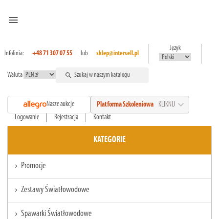
menu
Język
Infolinia:
+48 71 307 07 55
lub
sklep@intersell.pl
Waluta
search
expand_more
Nasze aukcje
Platforma Szkoleniowa
KLIKNIJ
Logowanie
Rejestracja
Kontakt
KATEGORIE
Promocje
chevron_right
Zestawy Światłowodowe
chevron_right
Spawarki Światłowodowe
chevron_right