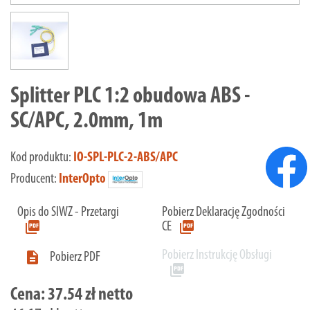
Splitter PLC 1:2 obudowa ABS -
SC/APC, 2.0mm, 1m
Kod produktu:
IO-SPL-PLC-2-ABS/APC
Producent:
InterOpto
Opis do SIWZ - Przetargi
Pobierz Deklarację Zgodności
picture_as_pdf
picture_as_pdf
CE
Pobierz Instrukcję Obsługi

Pobierz PDF
picture_as_pdf
Cena:
37.54 zł netto