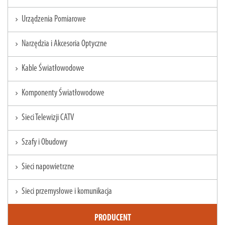
Urządzenia Pomiarowe
chevron_right
Narzędzia i Akcesoria Optyczne
chevron_right
Kable Światłowodowe
chevron_right
Komponenty Światłowodowe
chevron_right
Sieci Telewizji CATV
chevron_right
Szafy i Obudowy
chevron_right
Sieci napowietrzne
chevron_right
Sieci przemysłowe i komunikacja
chevron_right
PRODUCENT