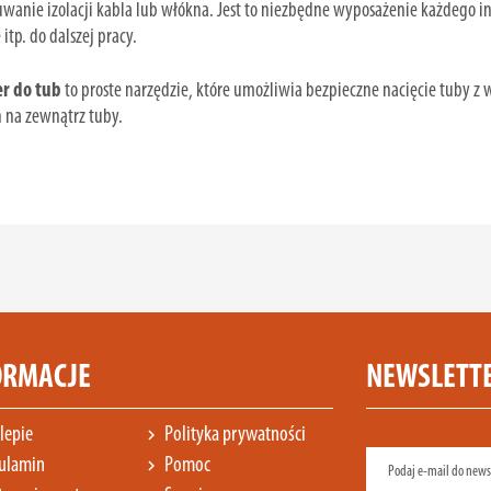
uwanie izolacji kabla lub włókna. Jest to niezbędne wyposażenie każdego i
 itp. do dalszej pracy.
er do tub
to proste narzędzie, które umożliwia bezpieczne nacięcie tuby z
 na zewnątrz tuby.
ORMACJE
NEWSLETT
lepie
Polityka prywatności
chevron_right
ulamin
Pomoc
chevron_right