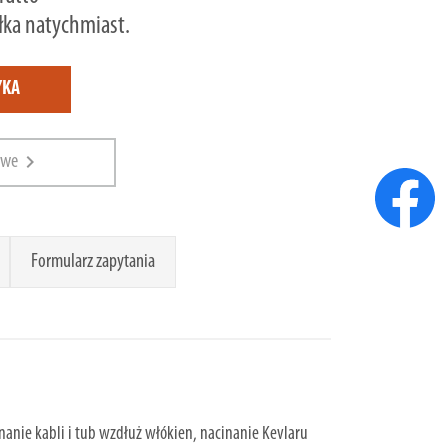
ka natychmiast.
YKA
chevron_right
owe
Formularz zapytania
nanie kabli i tub wzdłuż włókien, nacinanie Kevlaru