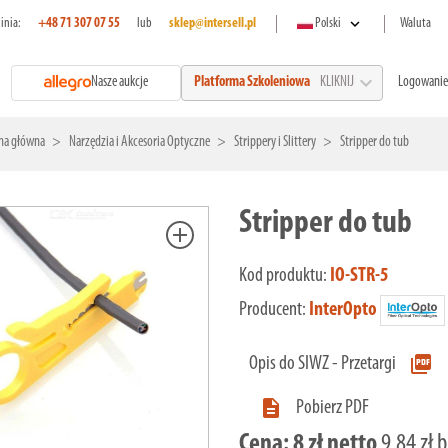
expand_more
linia:
+48 71 307 07 55
lub
sklep@intersell.pl
Polski
Waluta
expand_more
Nasze aukcje
Logowanie
Platforma Szkoleniowa
KLIKNIJ
na główna
Narzędzia i Akcesoria Optyczne
Strippery i Slittery
Stripper do tub
Stripper do tub
add
Kod produktu:
IO-STR-5
Producent:
InterOpto
picture_as_pdf
Opis do SIWZ - Przetargi

Pobierz PDF
Cena:
8 zł netto
9,84 zł 