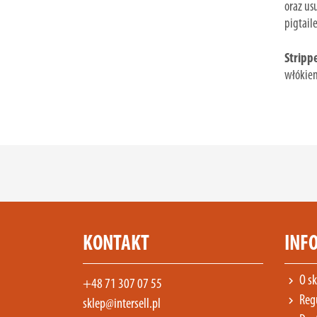
oraz us
pigtaile
Stripp
włókien
KONTAKT
INF
O sk
chevron_right
+48 71 307 07 55
Reg
chevron_right
sklep@intersell.pl