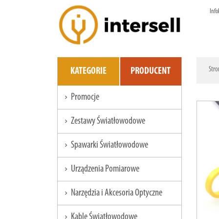
Info
Stro
KATEGORIE
PRODUCENT
Promocje
chevron_right
Zestawy Światłowodowe
chevron_right
Spawarki Światłowodowe
chevron_right
Urządzenia Pomiarowe
chevron_right
Narzędzia i Akcesoria Optyczne
chevron_right
Kable Światłowodowe
chevron_right