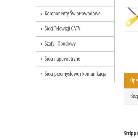
Komponenty Światłowodowe
chevron_right
Sieci Telewizji CATV
chevron_right
Szafy i Obudowy
chevron_right
Sieci napowietrzne
chevron_right
Sieci przemysłowe i komunikacja
chevron_right
Opi
Bez
Strippe