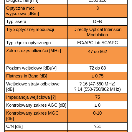
Długość fali [nm]
1550 ±10
Optyczna moc
3
wyjściowa [dBm]
Typ lasera
DFB
Tryb optycznej modulacji
Directly Optical Intension
Modulation
Typ złącza optycznego
FC/APC lub SC/APC
Zakres częstotliwości [MHz]
47 do 862
Poziom wejściowy [dBµV]
72 do 88
Flatness in Band [dB]
± 0.75
Wejściowe straty odbiciowe
? 16 (47-550 MHz)
[dB]
? 14 (550-750/862 MHz)
Impedancja wejściowa [?]
75
Kontrolowany zakres AGC [dB]
± 8
Kontrolowany zakres MGC
0-10
[dB]
C/N [dB]
?51