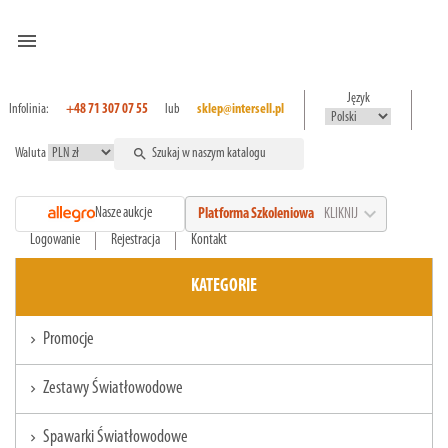
menu
Język
Infolinia:
+48 71 307 07 55
lub
sklep@intersell.pl
Waluta
search
expand_more
Nasze aukcje
Platforma Szkoleniowa
KLIKNIJ
Logowanie
Rejestracja
Kontakt
KATEGORIE
Promocje
chevron_right
Zestawy Światłowodowe
chevron_right
Spawarki Światłowodowe
chevron_right