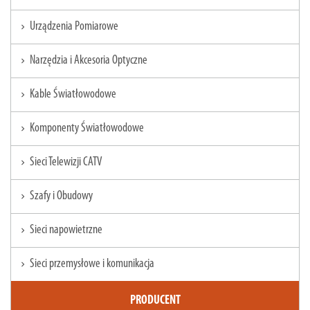
Urządzenia Pomiarowe
chevron_right
Narzędzia i Akcesoria Optyczne
chevron_right
Kable Światłowodowe
chevron_right
Komponenty Światłowodowe
chevron_right
Sieci Telewizji CATV
chevron_right
Szafy i Obudowy
chevron_right
Sieci napowietrzne
chevron_right
Sieci przemysłowe i komunikacja
chevron_right
PRODUCENT