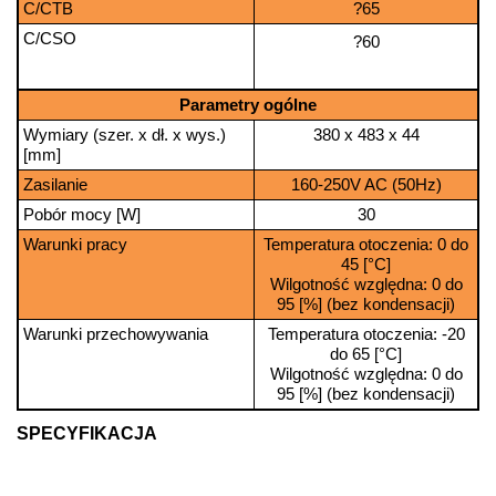
C/CTB
?65
C/CSO
?60
Parametry ogólne
Wymiary (szer. x dł. x wys.)
380 x 483 x 44
[mm]
Zasilanie
160-250V AC (50Hz)
Pobór mocy [W]
30
Warunki pracy
Temperatura otoczenia: 0 do
45 [°C]
Wilgotność względna: 0 do
95 [%] (bez kondensacji)
Warunki przechowywania
Temperatura otoczenia: -20
do 65 [°C]
Wilgotność względna: 0 do
95 [%] (bez kondensacji)
SPECYFIKACJA