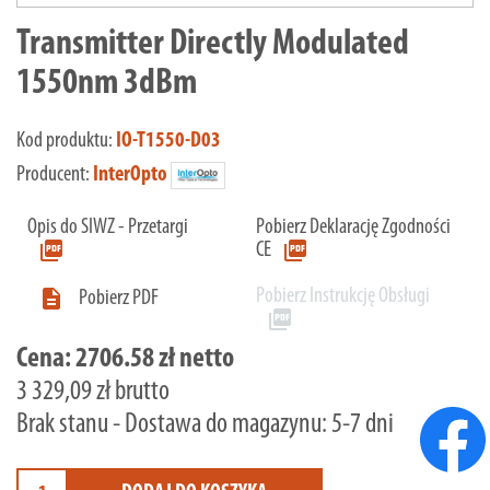
Transmitter Directly Modulated
1550nm 3dBm
Kod produktu:
IO-T1550-D03
Producent:
InterOpto
Opis do SIWZ - Przetargi
Pobierz Deklarację Zgodności
picture_as_pdf
picture_as_pdf
CE
Pobierz Instrukcję Obsługi

Pobierz PDF
picture_as_pdf
Cena:
2706.58 zł netto
3 329,09 zł brutto
Brak stanu - Dostawa do magazynu: 5-7 dni