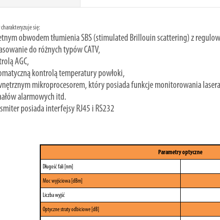
 charakteryzuje się:
tnym obwodem tłumienia SBS (stimulated Brillouin scattering) z regulo
asowanie do różnych typów CATV,
trolą AGC,
omatyczną kontrolą temperatury powłoki,
ętrznym mikroprocesorem, który posiada funkcje monitorowania lasera, 
nałów alarmowych itd.
smiter posiada interfejsy RJ45 i RS232
Parametry optyczne
Długość fali [nm]
Moc wyjściowa [dBm]
Liczba wyjść
Optyczne straty odbiciowe [dB]