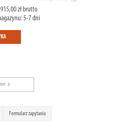
 915,00 zł brutto
magazynu: 5-7 dni
YKA
chevron_right
owe
Formularz zapytania