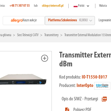
expand_more
linia:
+48 71 307 07 55
lub
sklep@intersell.pl
Polski
Waluta
expand_more
Nasze aukcje
Logowanie
Platforma Szkoleniowa
KLIKNIJ
na główna
Sieci Telewizji CATV
Transmittery
Transmitter External Modulation 1550n
Transmitter Exte
add
dBm
Kod produktu:
IO-T1550-E017
Producent:
InterOpto
picture_as_pdf
Opis do SIWZ - Przetargi

Pobierz PDF