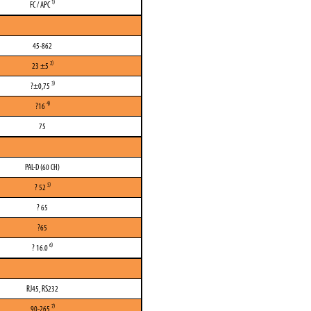
1)
FC / APC
45-862
2)
23 ±5
3)
?±0,75
4)
?16
75
PAL-D (60 CH)
5)
? 52
? 65
?65
6)
? 16.0
RJ45, RS232
7)
90-265