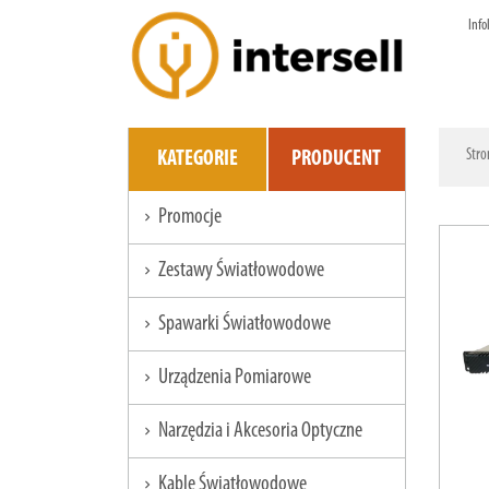
Info
Stro
KATEGORIE
PRODUCENT
Promocje
chevron_right
Zestawy Światłowodowe
chevron_right
Spawarki Światłowodowe
chevron_right
Urządzenia Pomiarowe
chevron_right
Narzędzia i Akcesoria Optyczne
chevron_right
Kable Światłowodowe
chevron_right