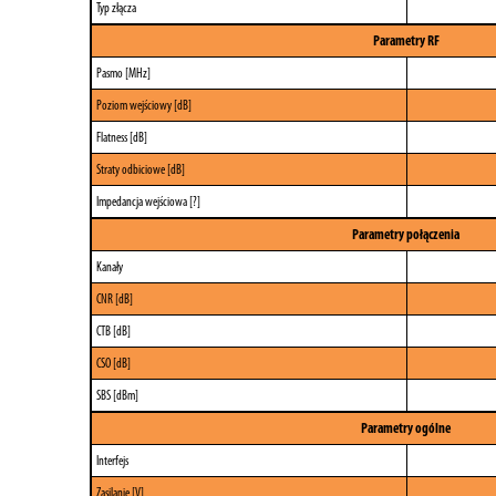
Typ złącza
Parametry RF
Pasmo [MHz]
Poziom wejściowy [dB]
Flatness [dB]
Straty odbiciowe [dB]
Impedancja wejściowa [?]
Parametry połączenia
Kanały
CNR [dB]
CTB [dB]
CSO [dB]
SBS [dBm]
Parametry ogólne
Interfejs
Zasilanie [V]