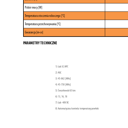
Pobór mocy [W]
Temperatura otoczenia roboczego [°C]
Temperatura przechowywania [°C]
Gwarancja [m-ce]
PARAMETRY TECHNICZNE
1) Lub SC/APC
2) AGC
3) 45-862 [MHz]
4) 45-750 [MHz]
5) Światłowód 65 km
6) 13, 16, 18
7) Lub -48V DC
8) Automatyczna kontrola temperatury powłoki