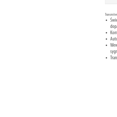
Transmiter
Świe
dop
Kon
Aut
Wewn
syg
Tran