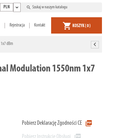
expand_more
search
PLN
shopping_cart
Rejestracja
Kontakt
KOSZYK
( 0 )
chevron_left
m 1x7 dBm
rnal Modulation 1550nm 1x7
picture_as_pdf
Pobierz Deklarację Zgodności CE
picture_as_pdf
Pobierz Instrukcję Obsługi