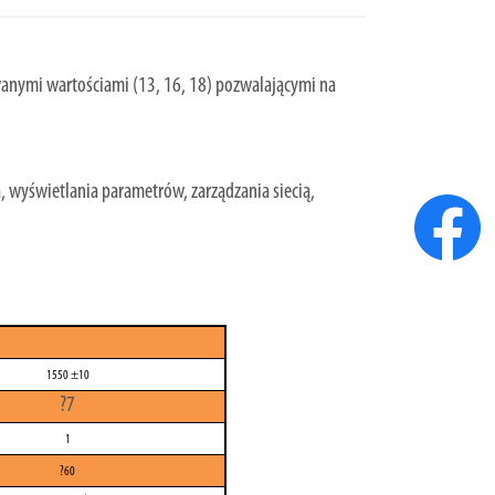
wanymi wartościami (13, 16, 18) pozwalającymi na
wyświetlania parametrów, zarządzania siecią,
1550 ±10
?7
1
?60