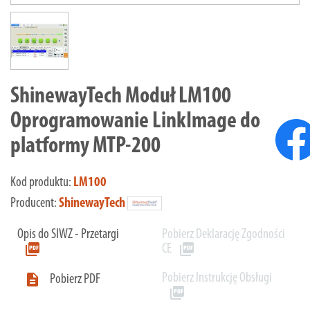
ShinewayTech Moduł LM100
Oprogramowanie LinkImage do
platformy MTP-200
Kod produktu:
LM100
Producent:
ShinewayTech
Opis do SIWZ - Przetargi
Pobierz Deklarację Zgodności
picture_as_pdf
picture_as_pdf
CE
Pobierz Instrukcję Obsługi

Pobierz PDF
picture_as_pdf