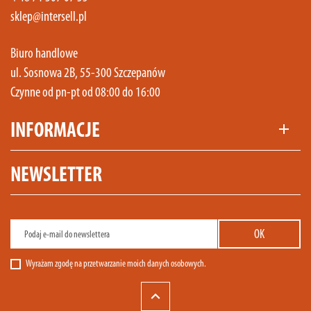
sklep@intersell.pl
Biuro handlowe
ul. Sosnowa 2B, 55-300 Szczepanów
Czynne od pn-pt od 08:00 do 16:00
INFORMACJE
add
NEWSLETTER
Wyrażam zgodę na przetwarzanie moich danych osobowych.
keyboard_arrow_up