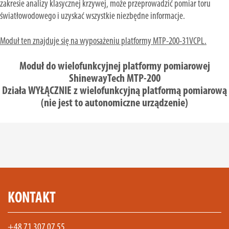
zakresie analizy klasycznej krzywej, może przeprowadzić pomiar toru
światłowodowego i uzyskać wszystkie niezbędne informacje.
Moduł ten znajduje się na wyposażeniu platformy MTP-200-31VCPL.
Moduł do wielofunkcyjnej platformy pomiarowej
ShinewayTech MTP-200
Działa WYŁĄCZNIE z wielofunkcyjną platformą pomiarową
(nie jest to autonomiczne urządzenie)
KONTAKT
+48 71 307 07 55