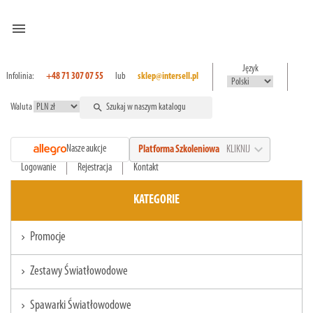
menu
Język
Infolinia:
+48 71 307 07 55
lub
sklep@intersell.pl
Waluta
search
expand_more
Nasze aukcje
Platforma Szkoleniowa
KLIKNIJ
Logowanie
Rejestracja
Kontakt
KATEGORIE
Promocje
chevron_right
Zestawy Światłowodowe
chevron_right
Spawarki Światłowodowe
chevron_right