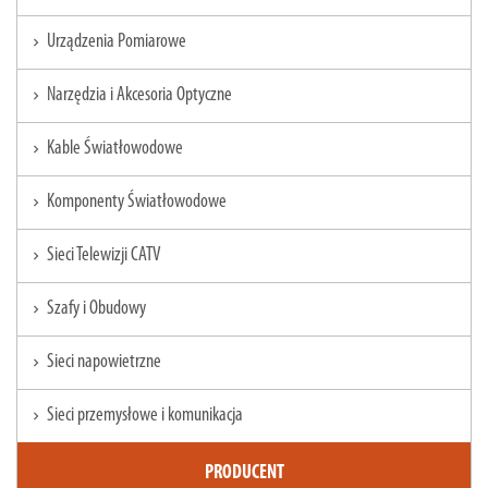
Urządzenia Pomiarowe
chevron_right
Narzędzia i Akcesoria Optyczne
chevron_right
Kable Światłowodowe
chevron_right
Komponenty Światłowodowe
chevron_right
Sieci Telewizji CATV
chevron_right
Szafy i Obudowy
chevron_right
Sieci napowietrzne
chevron_right
Sieci przemysłowe i komunikacja
chevron_right
PRODUCENT