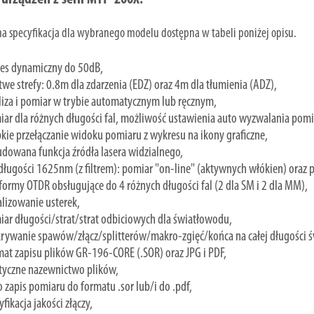
a specyfikacja dla wybranego modelu dostępna w tabeli poniżej opisu.
res dynamiczny do 50dB,
we strefy: 0.8m dla zdarzenia (EDZ) oraz 4m dla tłumienia (ADZ),
iza i pomiar w trybie automatycznym lub ręcznym,
ar dla różnych długości fal, możliwość ustawienia auto wyzwalania pom
kie przełączanie widoku pomiaru z wykresu na ikony graficzne,
dowana funkcja źródła lasera widzialnego,
długości 1625nm (z filtrem): pomiar "on-line" (aktywnych włókien) oraz p
formy OTDR obsługujące do 4 różnych długości fal (2 dla SM i 2 dla MM),
lizowanie usterek,
ar długości/strat/strat odbiciowych dla światłowodu,
rywanie spawów/złącz/splitterów/makro-zgięć/końca na całej długości 
at zapisu plików GR-196-CORE (.SOR) oraz JPG i PDF,
tyczne nazewnictwo plików,
 zapis pomiaru do formatu .sor lub/i do .pdf,
fikacja jakości złączy,