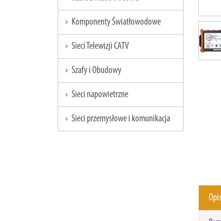
Komponenty Światłowodowe
chevron_right
Sieci Telewizji CATV
chevron_right
Szafy i Obudowy
chevron_right
Sieci napowietrzne
chevron_right
Sieci przemysłowe i komunikacja
chevron_right
Opi