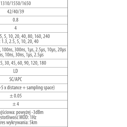
1310/1550/1650
42/40/39
0.8
4
5, 5, 10, 20, 40, 80, 160, 240
1.3, 2.5, 5, 10, 20, 40
, 100ns, 300ns, 1µs, 2.5µs, 10µs, 20µs
s, 10ns, 30ns, 1µs, 2.5µs
15, 30, 45, 60, 90, 120, 180
LD
SC/APC
 x distance + sampling space)
± 0.05
± 4
jściowa: powyżej -3dBm
ęstotliwość MOD: 1Hz
kres wykrywania: 5km