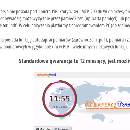
rsja nie posiada portu microUSB, który w serii MTP-200 służył do przesyłan
odbywać się może wyłącznie przez pamięć Flash (np. karta pamięci) lub p
e sor i pdf . W celu połączenia platformy z oprogramowaniem PC (do zdalneg
ma posiada funkcję auto zapisu pomiarów (zarówno .sor i .pdf.), pomiaru i
w pomiarowcyh w języku polskim w PDF i wiele innych ciekawych funkcji.
Standardowa gwarancja to 12 miesięcy, jest możli