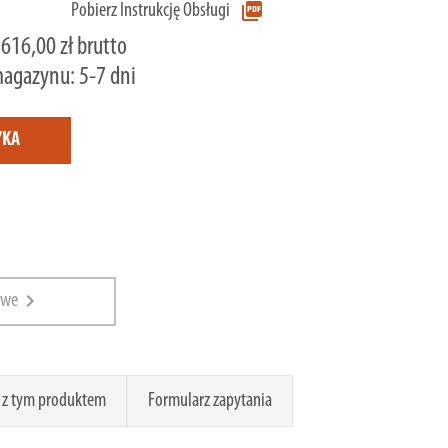
picture_as_pdf
Pobierz Instrukcję Obsługi
 616,00 zł brutto
magazynu: 5-7 dni
YKA
chevron_right
owe
 z tym produktem
Formularz zapytania