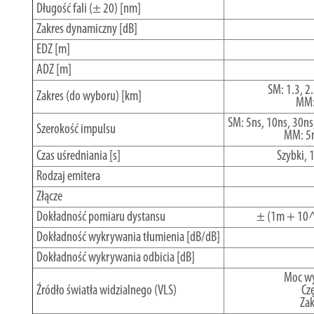
Długość fali (± 20) [nm]
Zakres dynamiczny [dB]
EDZ [m]
ADZ [m]
SM: 1.3, 2.
Zakres (do wyboru) [km]
MM: 
SM: 5ns, 10ns, 30ns
Szerokość impulsu
MM: 5n
Czas uśredniania [s]
Szybki, 
Rodzaj emitera
Złącze
Dokładność pomiaru dystansu
± (1m + 10^5
Dokładność wykrywania tłumienia [dB/dB]
Dokładność wykrywania odbicia [dB]
Moc wy
Źródło światła widzialnego (VLS)
Cz
Za