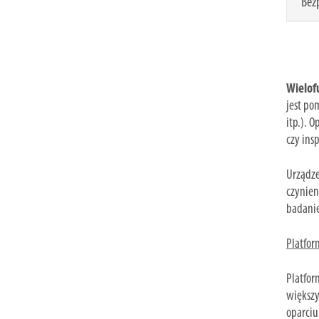
Bez
Wielof
jest po
itp.). 
czy insp
Urządze
czynien
badanie
Platfo
Platfor
większy
oparciu