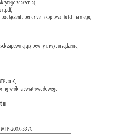
krytego zdarzenia),
i .pdf,
i podłączeniu pendrive i skopiowaniu ich na niego,
ek zapewniający pewny chwyt urządzenia,
 MTP200X,
toring włókna światłowodowego.
ktu
MTP-200X-33VC