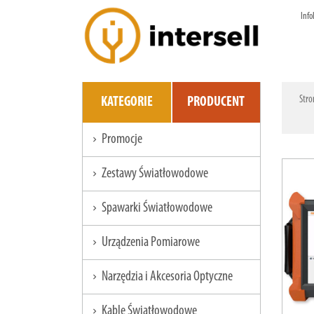
Info
Stro
KATEGORIE
PRODUCENT
Promocje
chevron_right
Zestawy Światłowodowe
chevron_right
Spawarki Światłowodowe
chevron_right
Urządzenia Pomiarowe
chevron_right
Narzędzia i Akcesoria Optyczne
chevron_right
Kable Światłowodowe
chevron_right