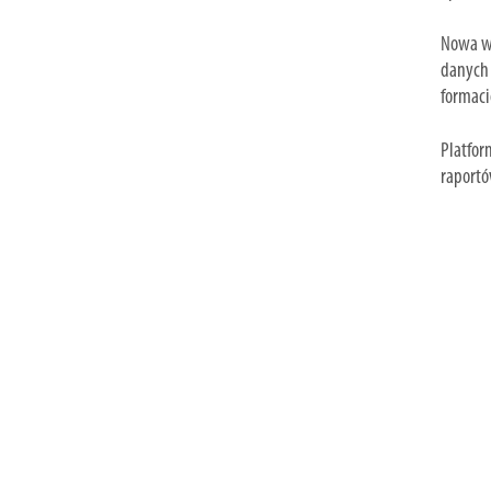
Nowa we
danych 
formaci
Platfor
raportó