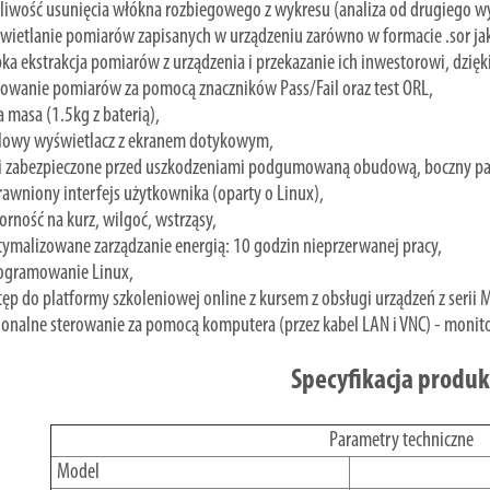
iwość usunięcia włókna rozbiegowego z wykresu (analiza od drugiego wy
ietlanie pomiarów zapisanych w urządzeniu zarówno w formacie .sor jak 
ka ekstrakcja pomiarów z urządzenia i przekazanie ich inwestorowi, dzięk
owanie pomiarów za pomocą znaczników Pass/Fail oraz test ORL,
 masa (1.5kg z baterią),
alowy wyświetlacz z ekranem dotykowym,
i zabezpieczone przed uszkodzeniami podgumowaną obudową, boczny pas
awniony interfejs użytkownika (oparty o Linux),
rność na kurz, wilgoć, wstrząsy,
ymalizowane zarządzanie energią: 10 godzin nieprzerwanej pracy,
ogramowanie Linux,
ęp do platformy szkoleniowej online z kursem z obsługi urządzeń z serii
jonalne sterowanie za pomocą komputera (przez kabel LAN i VNC) - moni
Specyfikacja produ
Parametry techniczne
Model