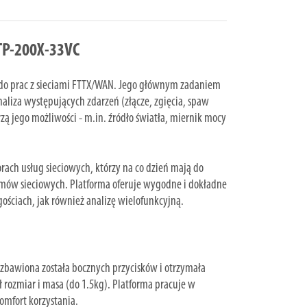
TP-200X-33VC
do prac z sieciami FTTX/WAN. Jego głównym zadaniem
aliza występujących zdarzeń (złącze, zgięcia, spaw
ą jego możliwości - m.in. źródło światła, miernik mocy
rach usług sieciowych, którzy na co dzień mają do
lemów sieciowych. Platforma oferuje wygodne i dokładne
ściach, jak również analizę wielofunkcyjną.
zbawiona została bocznych przycisków i otrzymała
 rozmiar i masa (do 1.5kg). Platforma pracuje w
omfort korzystania.