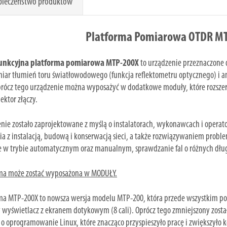
pieczeństwo produktów
Platforma Pomiarowa OTDR M
unkcyjna platforma pomiarowa MTP-200X
to urządzenie przeznaczone 
miar tłumień toru światłowodowego (funkcja reflektometru optycznego) i an
Oprócz tego urządzenie można wyposażyć w dodatkowe moduły, które rozszerz
ektor złączy.
nie zostało zaprojektowane z myślą o instalatorach, wykonawcach i operato
ia z instalacją, budową i konserwacją sieci, a także rozwiązywaniem prob
 w trybie automatycznym oraz manualnym, sprawdzanie fal o różnych długo
rma może zostać wyposażona w MODUŁY.
ma MTP-200X to nowsza wersja modelu MTP-200, która przede wszystkim po
 wyświetlacz z ekranem dotykowym (8 cali). Oprócz tego zmniejszony został
 o oprogramowanie Linux, które znacząco przyspieszyło pracę i zwiększyło k