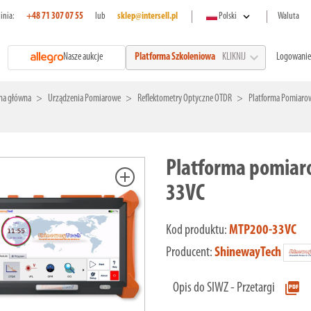
expand_more
linia:
+48 71 307 07 55
lub
sklep@intersell.pl
Polski
Waluta
expand_more
Nasze aukcje
Logowanie
Platforma Szkoleniowa
KLIKNIJ
na główna
Urządzenia Pomiarowe
Reflektometry Optyczne OTDR
Platforma Pomiar
Platforma pomiar
add
33VC
Kod produktu:
MTP200-33VC
Producent:
ShinewayTech
picture_as_pdf
Opis do SIWZ - Przetargi