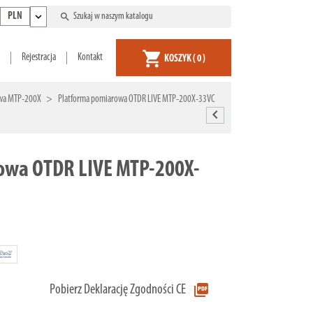
expand_more
search
PLN
shopping_cart
Rejestracja
Kontakt
KOSZYK
( 0 )
owa MTP-200X
Platforma pomiarowa OTDR LIVE MTP-200X-33VC
chevron_left
owa OTDR LIVE MTP-200X-
picture_as_pdf
Pobierz Deklarację Zgodności CE