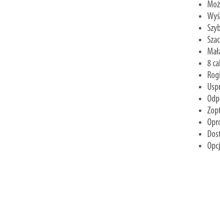
Możl
Wyśw
Szyb
Szac
Mała
8 c
Rog
Uspr
Odpo
Zopt
Opr
Dost
Opc