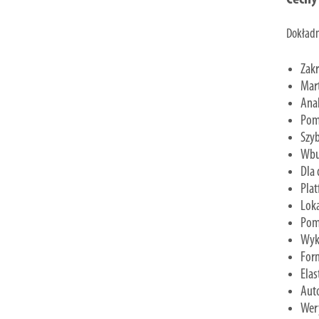
Dokładn
Zak
Mart
Anal
Pomi
Szyb
Wbu
Dla 
Plat
Loka
Pomi
Wyk
Form
Elas
Auto
Wery