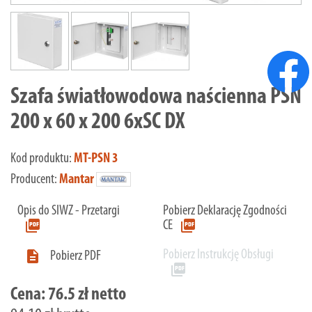
Szafa światłowodowa naścienna PSN
200 x 60 x 200 6xSC DX
Kod produktu:
MT-PSN 3
Producent:
Mantar
Opis do SIWZ - Przetargi
Pobierz Deklarację Zgodności
picture_as_pdf
picture_as_pdf
CE
Pobierz Instrukcję Obsługi

Pobierz PDF
picture_as_pdf
Cena:
76.5 zł netto