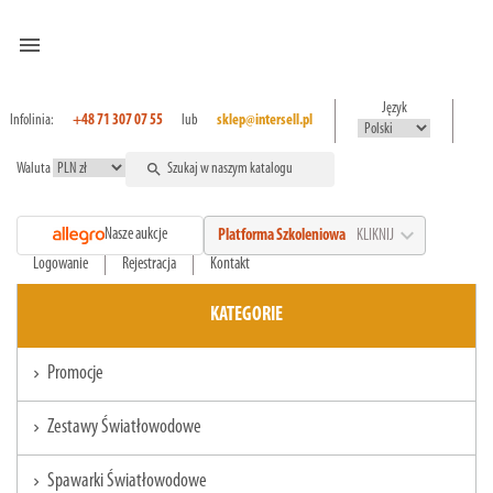
menu
Język
Infolinia:
+48 71 307 07 55
lub
sklep@intersell.pl
Waluta
search
expand_more
Nasze aukcje
Platforma Szkoleniowa
KLIKNIJ
Logowanie
Rejestracja
Kontakt
KATEGORIE
Promocje
chevron_right
Zestawy Światłowodowe
chevron_right
Spawarki Światłowodowe
chevron_right