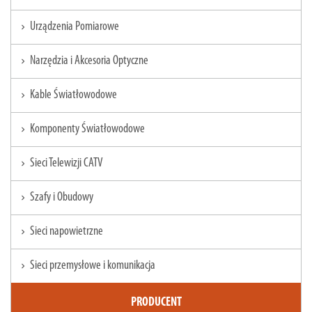
Urządzenia Pomiarowe
chevron_right
Narzędzia i Akcesoria Optyczne
chevron_right
Kable Światłowodowe
chevron_right
Komponenty Światłowodowe
chevron_right
Sieci Telewizji CATV
chevron_right
Szafy i Obudowy
chevron_right
Sieci napowietrzne
chevron_right
Sieci przemysłowe i komunikacja
chevron_right
PRODUCENT