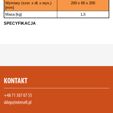
Wymiary (szer. x dł. x wys.)
200 x 60 x 200
[mm]
Masa [kg]
1,5
SPECYFIKACJA
KONTAKT
+48 71 307 07 55
sklep@intersell.pl