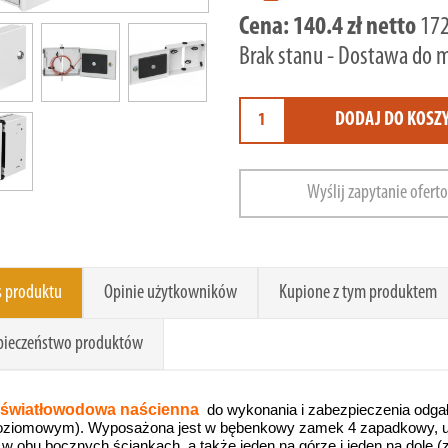
Cena:
140.4 zł netto
172
Brak stanu - Dostawa do 
DODAJ DO KOSZ
Wyślij zapytanie ofert
s produktu
Opinie użytkowników
Kupione z tym produktem
pieczeństwo produktów
 światłowodowa naścienna
do wykonania i zabezpieczenia odgał
oziomowym). Wyposażona jest w bębenkowy zamek 4 zapadkowy, uc
 w obu bocznych ściankach, a także jeden na górze i jeden na dole (