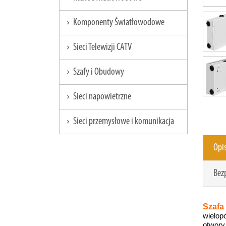
Komponenty Światłowodowe
chevron_right
Sieci Telewizji CATV
chevron_right
Szafy i Obudowy
chevron_right
Sieci napowietrzne
chevron_right
Sieci przemysłowe i komunikacja
chevron_right
Opi
Bez
Szafa
wielop
otwory