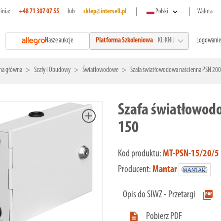
expand_more
linia:
+48 71 307 07 55
lub
sklep@intersell.pl
Polski
Waluta
expand_more
Nasze aukcje
Logowanie
Platforma Szkoleniowa
KLIKNIJ
na główna
Szafy i Obudowy
Światłowodowe
Szafa światłowodowa naścienna PSN 200 
Szafa światłowodo
add
150
Kod produktu:
MT-PSN-15/20/5
Producent:
Mantar
picture_as_pdf
Opis do SIWZ - Przetargi

Pobierz PDF