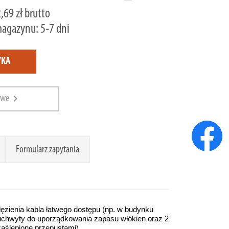
,69 zł brutto
magazynu: 5-7 dni
YKA
chevron_right
owe
Formularz zapytania
ęzienia kabla łatwego dostępu (np. w budynku
hwyty do uporządkowania zapasu włókien oraz 2
zaślepione przepustami).