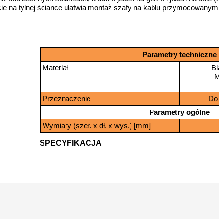
ie na tylnej ściance ułatwia montaż szafy na kablu przymocowanym 
Parametry techniczne
Materiał
Bl
M
Przeznaczenie
Do
Parametry ogólne
Wymiary (szer. x dł. x wys.) [mm]
SPECYFIKACJA