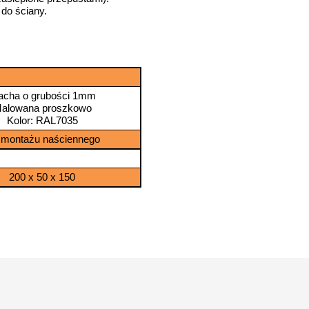
do ściany.
acha o grubości 1mm
alowana proszkowo
Kolor: RAL7035
 montażu naściennego
200 x 50 x 150