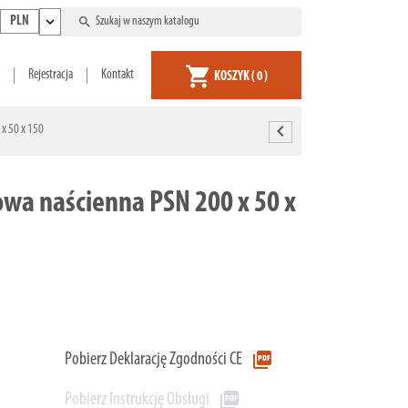
expand_more
search
PLN
shopping_cart
Rejestracja
Kontakt
KOSZYK
( 0 )
chevron_left
x 50 x 150
wa naścienna PSN 200 x 50 x
picture_as_pdf
Pobierz Deklarację Zgodności CE
picture_as_pdf
Pobierz Instrukcję Obsługi