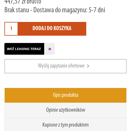
447,57 zł brutto
Brak stanu - Dostawa do magazynu: 5-7 dni
DODAJ DO KOSZYKA
chevron_right
Wyślij zapytanie ofertowe
Opis produktu
Opinie użytkowników
Kupione z tym produktem