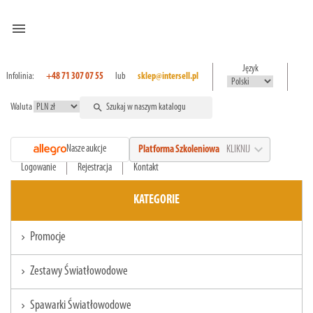
menu
Język
Infolinia:
+48 71 307 07 55
lub
sklep@intersell.pl
Waluta
search
expand_more
Nasze aukcje
Platforma Szkoleniowa
KLIKNIJ
Logowanie
Rejestracja
Kontakt
KATEGORIE
Promocje
chevron_right
Zestawy Światłowodowe
chevron_right
Spawarki Światłowodowe
chevron_right