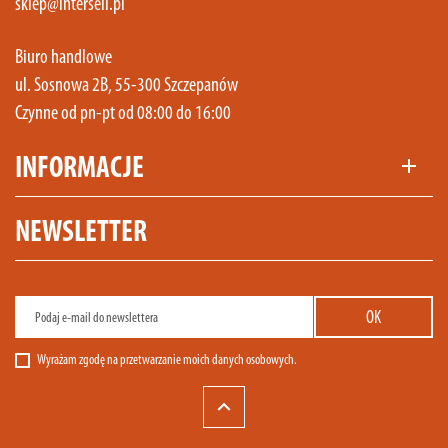
sklep@intersell.pl
Biuro handlowe
ul. Sosnowa 2B, 55-300 Szczepanów
Czynne od pn-pt od 08:00 do 16:00
INFORMACJE
add
NEWSLETTER
Wyrażam zgodę na przetwarzanie moich danych osobowych.
keyboard_arrow_up