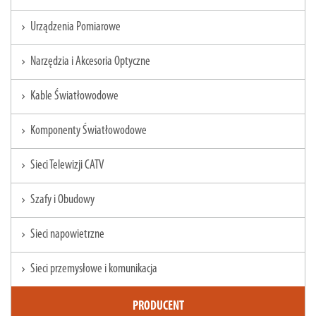
Urządzenia Pomiarowe
chevron_right
Narzędzia i Akcesoria Optyczne
chevron_right
Kable Światłowodowe
chevron_right
Komponenty Światłowodowe
chevron_right
Sieci Telewizji CATV
chevron_right
Szafy i Obudowy
chevron_right
Sieci napowietrzne
chevron_right
Sieci przemysłowe i komunikacja
chevron_right
PRODUCENT