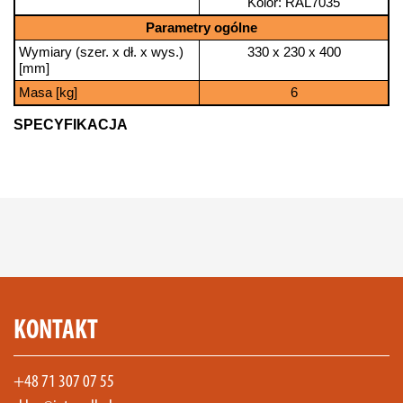
Kolor: RAL7035
Parametry ogólne
Wymiary (szer. x dł. x wys.)
330 x 230 x 400
[mm]
Masa [kg]
6
SPECYFIKACJA
KONTAKT
+48 71 307 07 55