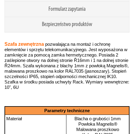
Formularz zapytania
Bezpieczeństwo produktów
Szafa zewnętrzna
pozwalająca na montaż i ochronę
elementów i sprzętu telekomunikacyjnego. Jest wyposażona w
zamknięcie za pomocą zamka hermetycznego. Posiada 2
zaślepione otwory na dolnej stronie Ř16mm i 1 na dolnej stronie
Ř24mm. Szafa wykonana z blachy 1mm z powłoką Magnelis®,
malowana proszkowo na kolor RAL7035 (jasnoszary). Stopień
szczelności IP65, stopień odporności mechanicznej IK10.
Szafka w środku posiada uchwyty Rack. Wymiary wewnętrzne:
10", 6U
Parametry techniczne
Materiał
Blacha o grubości 1mm
Powłoka Magnelis®
Malowana proszkowo