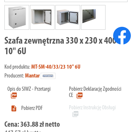
Szafa zewnętrzna 330 x 230 x 400
10" 6U
Kod produktu:
MT-SM-40/33/23 10" 6U
Producent:
Mantar
Opis do SIWZ - Przetargi
Pobierz Deklarację Zgodności
picture_as_pdf
picture_as_pdf
CE
Pobierz Instrukcję Obsługi

Pobierz PDF
picture_as_pdf
Cena:
363.88 zł netto