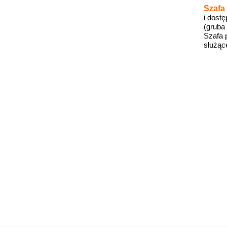
Szafa
i dost
(gruba
Szafa 
służąc