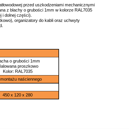
iatłowodowej przed uszkodzeniami mechanicznymi
nana z blachy o grubości 1mm w kolorze RAL7035
i dolnej części).
kowo), organizatory do kabli oraz uchwyty
d.
acha o grubości 1mm
alowana proszkowo
Kolor: RAL7035
 montażu naściennego
450 x 120 x 280