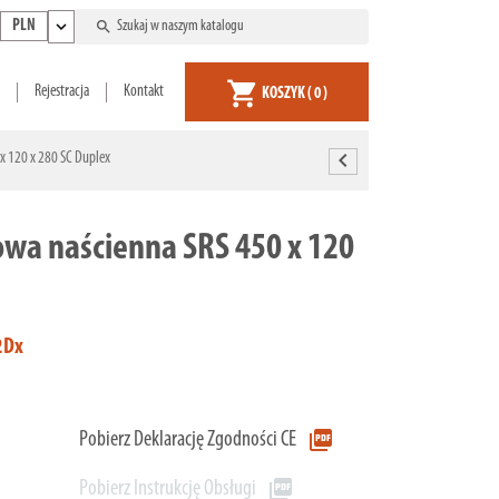
expand_more
search
PLN
shopping_cart
Rejestracja
Kontakt
KOSZYK
( 0 )
chevron_left
x 120 x 280 SC Duplex
wa naścienna SRS 450 x 120
2Dx
picture_as_pdf
Pobierz Deklarację Zgodności CE
picture_as_pdf
Pobierz Instrukcję Obsługi