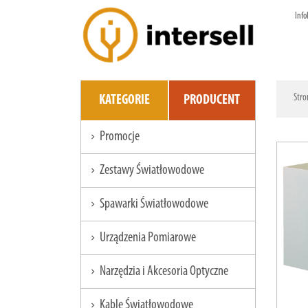
Info
Stro
KATEGORIE
PRODUCENT
Promocje
chevron_right
Zestawy Światłowodowe
chevron_right
Spawarki Światłowodowe
chevron_right
Urządzenia Pomiarowe
chevron_right
Narzędzia i Akcesoria Optyczne
chevron_right
Kable Światłowodowe
chevron_right