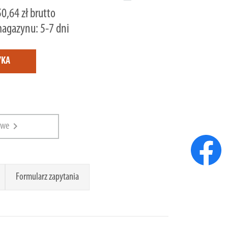
0,64 zł brutto
magazynu: 5-7 dni
YKA
chevron_right
owe
Formularz zapytania