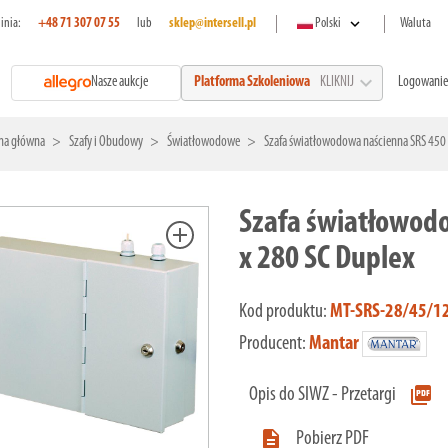
expand_more
linia:
+48 71 307 07 55
lub
sklep@intersell.pl
Polski
Waluta
expand_more
Nasze aukcje
Logowanie
Platforma Szkoleniowa
KLIKNIJ
na główna
Szafy i Obudowy
Światłowodowe
Szafa światłowodowa naścienna SRS 450 
Szafa światłowodo
add
x 280 SC Duplex
Kod produktu:
MT-SRS-28/45/1
Producent:
Mantar
picture_as_pdf
Opis do SIWZ - Przetargi

Pobierz PDF