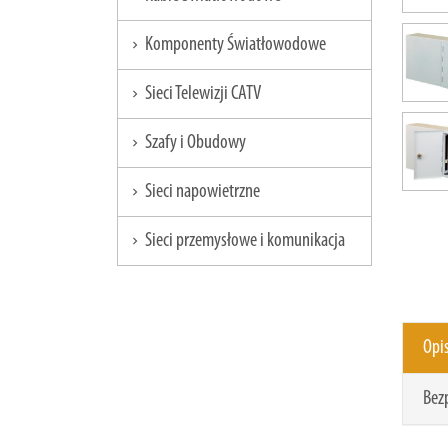
Komponenty Światłowodowe
chevron_right
Sieci Telewizji CATV
chevron_right
Szafy i Obudowy
chevron_right
Sieci napowietrzne
chevron_right
Sieci przemysłowe i komunikacja
chevron_right
Opi
Bez