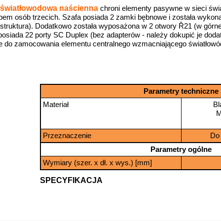
 światłowodowa naścienna
chroni elementy pasywne w sieci św
ępem osób trzecich. Szafa posiada 2 zamki bębnowe i została wyko
 struktura). Dodatkowo została wyposażona w 2 otwory Ř21 (w górnej 
posiada 22 porty SC Duplex (bez adapterów - należy dokupić je dodat
e do zamocowania elementu centralnego wzmacniającego światłowó
Parametry techniczne
Materiał
Bl
M
Przeznaczenie
Do
Parametry ogólne
Wymiary (szer. x dł. x wys.) [mm]
SPECYFIKACJA