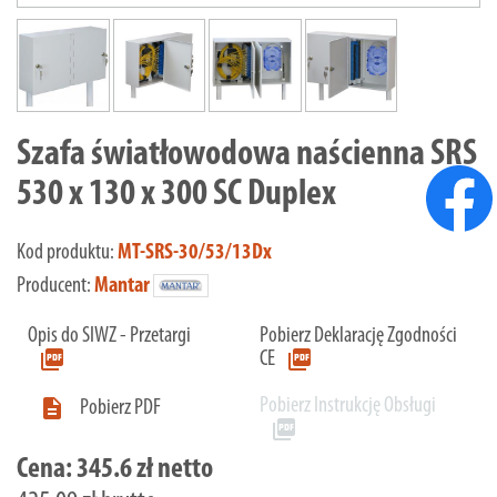
Szafa światłowodowa naścienna SRS
530 x 130 x 300 SC Duplex
Kod produktu:
MT-SRS-30/53/13Dx
Producent:
Mantar
Opis do SIWZ - Przetargi
Pobierz Deklarację Zgodności
picture_as_pdf
picture_as_pdf
CE
Pobierz Instrukcję Obsługi

Pobierz PDF
picture_as_pdf
Cena:
345.6 zł netto