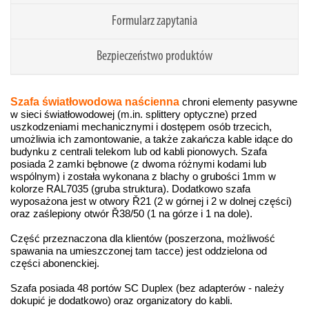
Formularz zapytania
Bezpieczeństwo produktów
Szafa światłowodowa naścienna
chroni elementy pasywne
w sieci światłowodowej (m.in. splittery optyczne) przed
uszkodzeniami mechanicznymi i dostępem osób trzecich,
umożliwia ich zamontowanie, a także zakańcza kable idące do
budynku z centrali telekom lub od kabli pionowych. Szafa
posiada 2 zamki bębnowe (z dwoma różnymi kodami lub
wspólnym) i została wykonana z blachy o grubości 1mm w
kolorze RAL7035 (gruba struktura). Dodatkowo szafa
wyposażona jest w otwory Ř21 (2 w górnej i 2 w dolnej części)
oraz zaślepiony otwór
Ř38/50 (1 na górze i 1 na dole)
.
Część przeznaczona dla klientów (poszerzona, możliwość
spawania na umieszczonej tam tacce) jest oddzielona od
części abonenckiej.
Szafa posiada
48 portów SC Duplex (bez adapterów - należy
dokupić je dodatkowo) oraz organizatory do kabli.