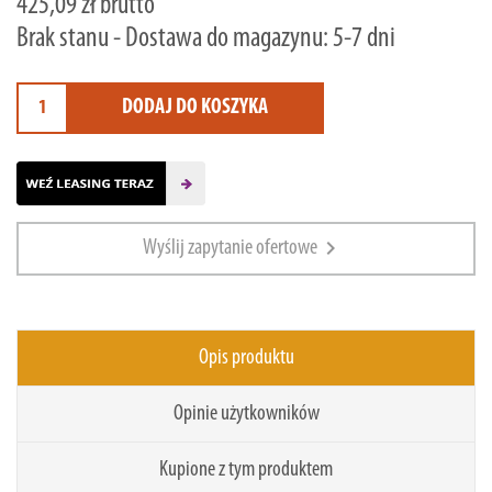
425,09 zł brutto
Brak stanu - Dostawa do magazynu: 5-7 dni
DODAJ DO KOSZYKA
chevron_right
Wyślij zapytanie ofertowe
Opis produktu
Opinie użytkowników
Kupione z tym produktem