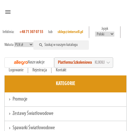
menu
Język
Infolinia:
+48 71 307 07 55
lub
sklep@intersell.pl
Waluta
search
expand_more
Nasze aukcje
Platforma Szkoleniowa
KLIKNIJ
Logowanie
Rejestracja
Kontakt
KATEGORIE
Promocje
chevron_right
Zestawy Światłowodowe
chevron_right
Spawarki Światłowodowe
chevron_right