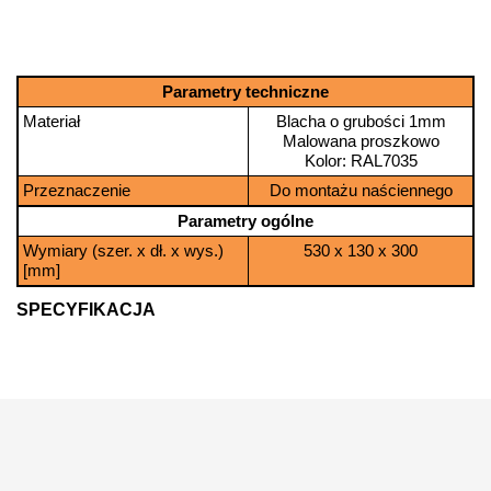
Parametry techniczne
Materiał
Blacha o grubości 1mm
Malowana proszkowo
Kolor: RAL7035
Przeznaczenie
Do montażu naściennego
Parametry ogólne
Wymiary (szer. x dł. x wys.)
530 x 130 x 300
[mm]
SPECYFIKACJA