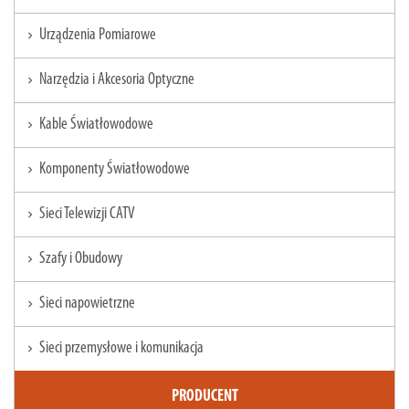
Urządzenia Pomiarowe
chevron_right
Narzędzia i Akcesoria Optyczne
chevron_right
Kable Światłowodowe
chevron_right
Komponenty Światłowodowe
chevron_right
Sieci Telewizji CATV
chevron_right
Szafy i Obudowy
chevron_right
Sieci napowietrzne
chevron_right
Sieci przemysłowe i komunikacja
chevron_right
PRODUCENT