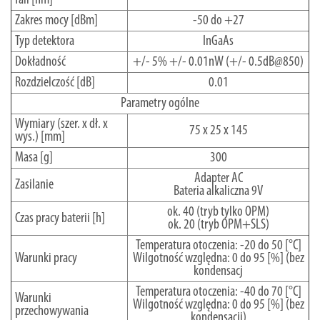
Zakres mocy [dBm]
-50 do +27
Typ detektora
InGaAs
Dokładność
+/- 5% +/- 0.01nW (+/- 0.5dB@850)
Rozdzielczość [dB]
0.01
Parametry ogólne
Wymiary (szer. x dł. x
75 x 25 x 145
wys.) [mm]
Masa [g]
300
Adapter AC
Zasilanie
Bateria alkaliczna 9V
ok. 40 (tryb tylko OPM)
Czas pracy baterii [h]
ok. 20 (tryb OPM+SLS)
Temperatura otoczenia: -20 do 50 [°C]
Warunki pracy
Wilgotność względna: 0 do 95 [%] (bez
kondensacj
Temperatura otoczenia: -40 do 70 [°C]
Warunki
Wilgotność względna: 0 do 95 [%] (bez
przechowywania
kondensacji)