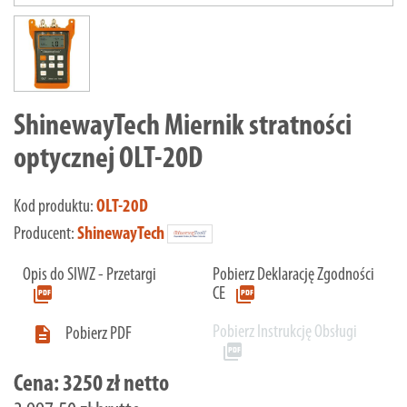
ShinewayTech Miernik stratności
optycznej OLT-20D
Kod produktu:
OLT-20D
Producent:
ShinewayTech
Opis do SIWZ - Przetargi
Pobierz Deklarację Zgodności
picture_as_pdf
picture_as_pdf
CE
Pobierz Instrukcję Obsługi

Pobierz PDF
picture_as_pdf
Cena:
3250 zł netto