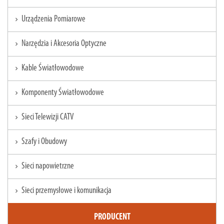
Urządzenia Pomiarowe
chevron_right
Narzędzia i Akcesoria Optyczne
chevron_right
Kable Światłowodowe
chevron_right
Komponenty Światłowodowe
chevron_right
Sieci Telewizji CATV
chevron_right
Szafy i Obudowy
chevron_right
Sieci napowietrzne
chevron_right
Sieci przemysłowe i komunikacja
chevron_right
PRODUCENT