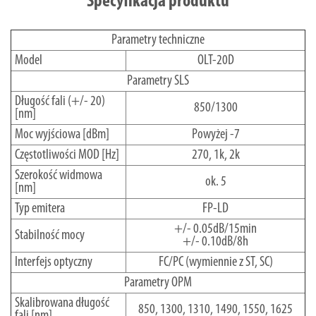
Specyfikacja produktu
Parametry techniczne
Model
OLT-20D
Parametry SLS
Długość fali (+/- 20)
850/1300
[nm]
Moc wyjściowa [dBm]
Powyżej -7
Częstotliwości MOD [Hz]
270, 1k, 2k
Szerokość widmowa
ok. 5
[nm]
Typ emitera
FP-LD
+/- 0.05dB/15min
Stabilność mocy
+/- 0.10dB/8h
Interfejs optyczny
FC/PC (wymiennie z ST, SC)
Parametry OPM
Skalibrowana długość
850, 1300, 1310, 1490, 1550, 1625
fali [nm]