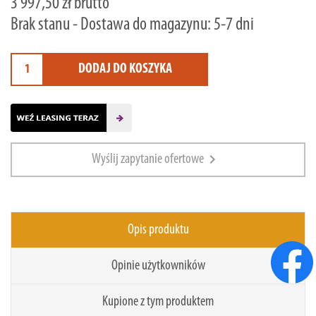
3 997,50 zł brutto
Brak stanu - Dostawa do magazynu: 5-7 dni
DODAJ DO KOSZYKA
chevron_right
Wyślij zapytanie ofertowe
Opis produktu
Opinie użytkowników
Kupione z tym produktem