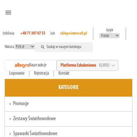
menu
Język
Infolinia:
+48 71 307 07 55
lub
sklep@intersell.pl
Waluta
search
expand_more
Nasze aukcje
Platforma Szkoleniowa
KLIKNIJ
Logowanie
Rejestracja
Kontakt
KATEGORIE
Promocje
chevron_right
Zestawy Światłowodowe
chevron_right
Spawarki Światłowodowe
chevron_right