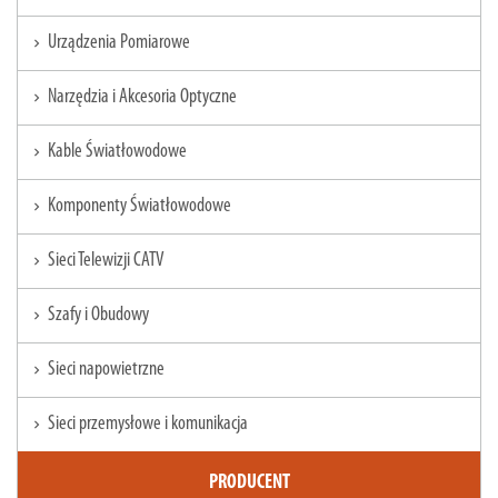
Urządzenia Pomiarowe
chevron_right
Narzędzia i Akcesoria Optyczne
chevron_right
Kable Światłowodowe
chevron_right
Komponenty Światłowodowe
chevron_right
Sieci Telewizji CATV
chevron_right
Szafy i Obudowy
chevron_right
Sieci napowietrzne
chevron_right
Sieci przemysłowe i komunikacja
chevron_right
PRODUCENT