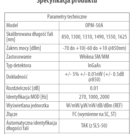
Specyfikacja produktu
Parametry techniczne
Model
OPM-50A
Skalibrowana długość fali
850, 1300, 1310, 1490, 1550, 1625
[nm]
Zakres mocy [dBm]
-70 do +10(-60 do +10 @850nm)
Zastosowanie
Włókna SM/MM
Typ detektora
InGaAs
+/- 5% +/- 0.01nW (+/- 0.5dB
Dokładność
@850)
Rozdzielczość [dB]
0.01
Identyfikacja MOD [Hz]
270, 1000, 2000
Wyświetlana jednostka
W/mW/µW/nW/dB/dBm (REF)
Złącze
FC (wymienne na SC, ST)
Automatyczna identyfikacja
TAK (z SLS-50)
długości fali