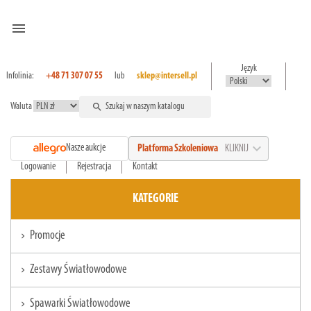
menu
Język
Infolinia:
+48 71 307 07 55
lub
sklep@intersell.pl
Waluta
search
expand_more
Nasze aukcje
Platforma Szkoleniowa
KLIKNIJ
Logowanie
Rejestracja
Kontakt
KATEGORIE
Promocje
chevron_right
Zestawy Światłowodowe
chevron_right
Spawarki Światłowodowe
chevron_right