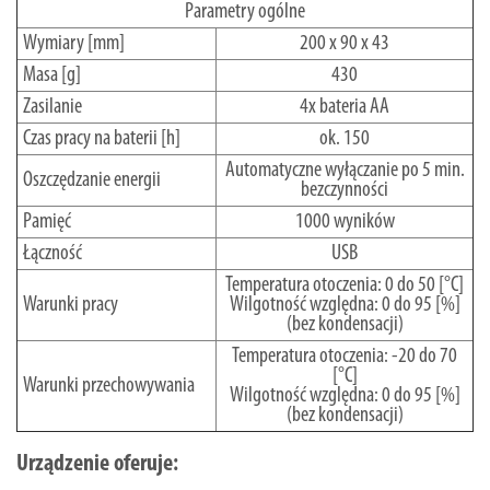
Parametry ogólne
Wymiary [mm]
200 x 90 x 43
Masa [g]
430
Zasilanie
4x bateria AA
Czas pracy na baterii [h]
ok. 150
Automatyczne wyłączanie po 5 min.
Oszczędzanie energii
bezczynności
Pamięć
1000 wyników
Łączność
USB
Temperatura otoczenia: 0 do 50 [°C]
Warunki pracy
Wilgotność względna: 0 do 95 [%]
(bez kondensacji)
Temperatura otoczenia: -20 do 70
[°C]
Warunki przechowywania
Wilgotność względna: 0 do 95 [%]
(bez kondensacji)
Urządzenie oferuje: