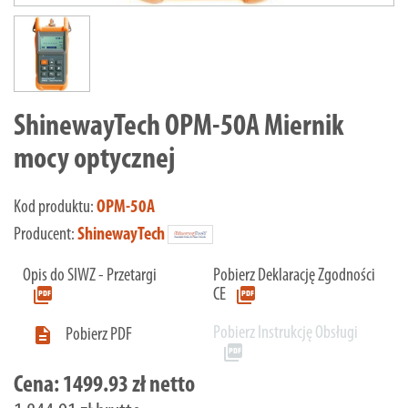
ShinewayTech OPM-50A Miernik
mocy optycznej
Kod produktu:
OPM-50A
Producent:
ShinewayTech
Opis do SIWZ - Przetargi
Pobierz Deklarację Zgodności
picture_as_pdf
picture_as_pdf
CE
Pobierz Instrukcję Obsługi

Pobierz PDF
picture_as_pdf
Cena:
1499.93 zł netto