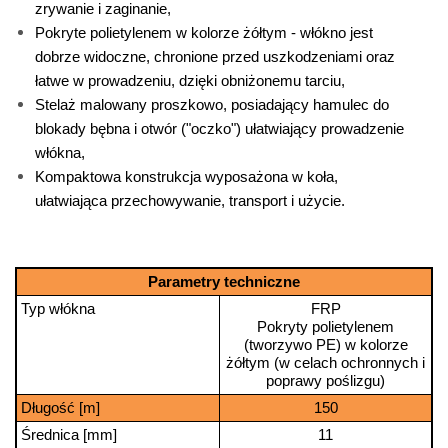
zrywanie i zaginanie,
Pokryte polietylenem w kolorze żółtym - włókno jest
dobrze widoczne, chronione przed uszkodzeniami oraz
łatwe w prowadzeniu, dzięki obniżonemu tarciu,
Stelaż malowany proszkowo, posiadający hamulec do
blokady bębna i otwór ("oczko") ułatwiający prowadzenie
włókna,
Kompaktowa konstrukcja wyposażona w koła,
ułatwiająca przechowywanie, transport i użycie.
Parametry techniczne
Typ włókna
FRP
Pokryty polietylenem
(tworzywo PE) w kolorze
żółtym (w celach ochronnych i
poprawy poślizgu)
Długość [m]
150
Średnica [mm]
11