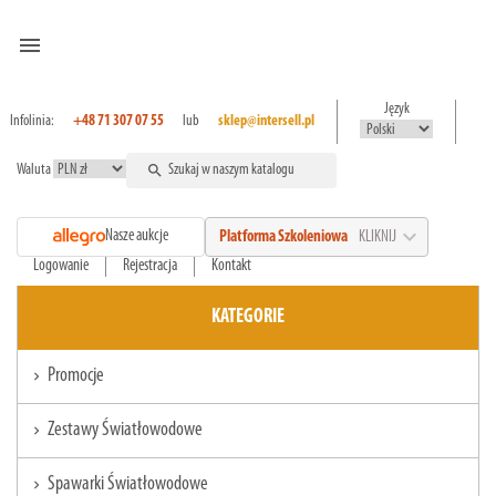
menu
Język
Infolinia:
+48 71 307 07 55
lub
sklep@intersell.pl
Waluta
search
expand_more
Nasze aukcje
Platforma Szkoleniowa
KLIKNIJ
Logowanie
Rejestracja
Kontakt
KATEGORIE
Promocje
chevron_right
Zestawy Światłowodowe
chevron_right
Spawarki Światłowodowe
chevron_right