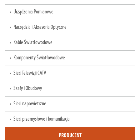
Urządzenia Pomiarowe
chevron_right
Narzędzia i Akcesoria Optyczne
chevron_right
Kable Światłowodowe
chevron_right
Komponenty Światłowodowe
chevron_right
Sieci Telewizji CATV
chevron_right
Szafy i Obudowy
chevron_right
Sieci napowietrzne
chevron_right
Sieci przemysłowe i komunikacja
chevron_right
PRODUCENT