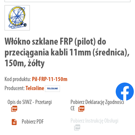
Włókno szklane FRP (pilot) do
przeciągania kabli 11mm (średnica),
150m, żółty
Kod produktu:
Pil-FRP-11-150m
Producent:
Telcoline
Opis do SIWZ - Przetargi
Pobierz Deklarację Zgodności
picture_as_pdf
picture_as_pdf
CE
Pobierz Instrukcję Obsługi

Pobierz PDF
picture_as_pdf