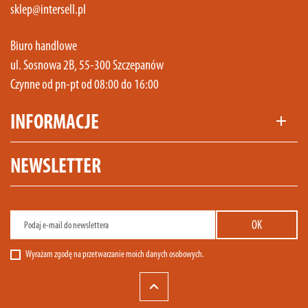
sklep@intersell.pl
Biuro handlowe
ul. Sosnowa 2B, 55-300 Szczepanów
Czynne od pn-pt od 08:00 do 16:00
INFORMACJE
add
NEWSLETTER
Wyrażam zgodę na przetwarzanie moich danych osobowych.
keyboard_arrow_up