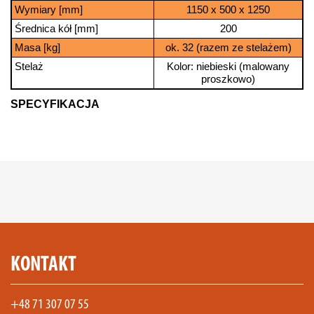
Wymiary [mm]
1150 x 500 x 1250
Średnica kół [mm]
200
Masa [kg]
ok. 32 (razem ze stelażem)
Stelaż
Kolor: niebieski (malowany
proszkowo)
SPECYFIKACJA
KONTAKT
+48 71 307 07 55