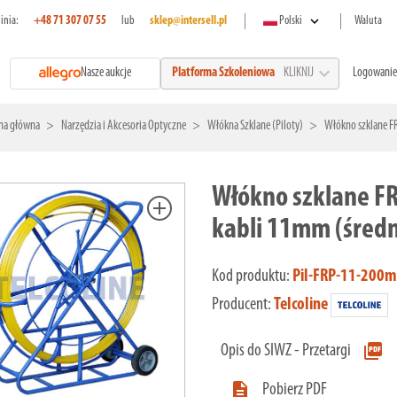
expand_more
linia:
+48 71 307 07 55
lub
sklep@intersell.pl
Polski
Waluta
expand_more
Nasze aukcje
Logowanie
Platforma Szkoleniowa
KLIKNIJ
na główna
Narzędzia i Akcesoria Optyczne
Włókna Szklane (Piloty)
Włókno szklane FR
Włókno szklane FR
add
kabli 11mm (średn
Kod produktu:
Pil-FRP-11-200m
Producent:
Telcoline
picture_as_pdf
Opis do SIWZ - Przetargi

Pobierz PDF