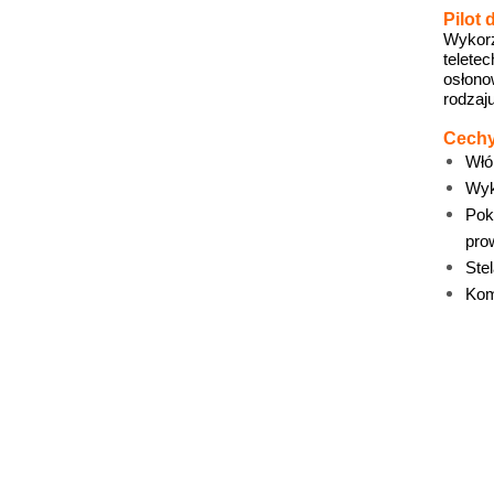
Pilot 
Wykorz
telete
osłono
rodzaj
Cechy
Włó
Wyk
Pok
pro
Ste
Kom