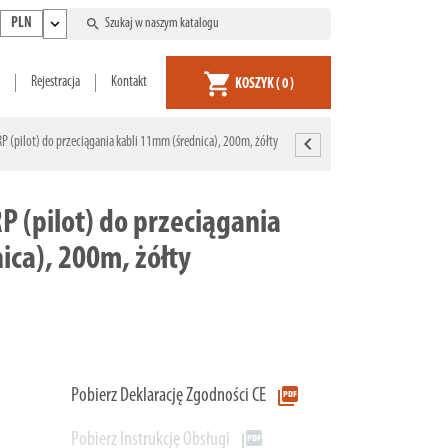
expand_more
search
PLN
shopping_cart
Rejestracja
Kontakt
KOSZYK
( 0 )
chevron_left
P (pilot) do przeciągania kabli 11mm (średnica), 200m, żółty
P (pilot) do przeciągania
ica), 200m, żółty
picture_as_pdf
Pobierz Deklarację Zgodności CE
picture_as_pdf
Pobierz Instrukcję Obsługi