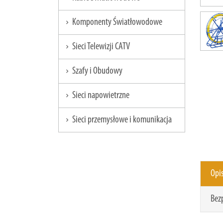
Komponenty Światłowodowe
chevron_right
Sieci Telewizji CATV
chevron_right
Szafy i Obudowy
chevron_right
Sieci napowietrzne
chevron_right
Sieci przemysłowe i komunikacja
chevron_right
Opi
Bez