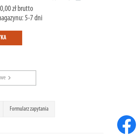
0,00 zł brutto
magazynu: 5-7 dni
YKA
chevron_right
owe
Formularz zapytania