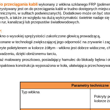
do przeciągania kabli
wykonany z włókna szklanego FRP (polimer
ystywany jest on do przeciągania kabli w trudno dostępnych miejsc
chnicznymi, w sufitach podwieszanych). Dodatkowo może on być sto
wych, a także ze względu na dużą wytrzymałośc świetnie nadaje się
u rur, kanalizacji lub przepustów światłowodowych.
:
kno o wysokiej sprężystości zakończone głowicą prowadzącą,
onane w technologii zwiększającej jego odporność na zrywanie i zag
ryte polietylenem w kolorze żółtym - włókno jest dobrze widoczne, 
wadzeniu, dzięki obniżonemu tarciu,
laż malowany proszkowo, posiadający hamulec do blokady bębna i ot
paktowa konstrukcja wyposażona w koła, ułatwiająca przechowywanie
Parametry techniczne
Typ włókna
Pokryty p
kolorze ż