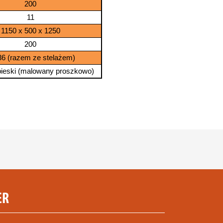
200
11
1150 x 500 x 1250
200
36 (razem ze stelażem)
ebieski (malowany proszkowo)
ER