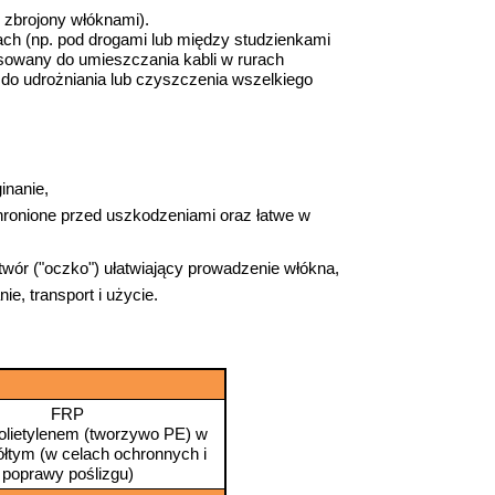
 zbrojony włóknami).
ach (np. pod drogami lub między studzienkami
sowany do umieszczania kabli w rurach
 do udrożniania lub czyszczenia wszelkiego
inanie,
chronione przed uszkodzeniami oraz łatwe w
wór ("oczko") ułatwiający prowadzenie włókna,
, transport i użycie.
FRP
olietylenem (tworzywo PE) w
ółtym (w celach ochronnych i
poprawy poślizgu)