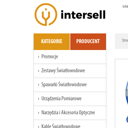
Info
Stro
KATEGORIE
PRODUCENT
Promocje
chevron_right
Zestawy Światłowodowe
chevron_right
Spawarki Światłowodowe
chevron_right
Urządzenia Pomiarowe
chevron_right
Narzędzia i Akcesoria Optyczne
chevron_right
Kable Światłowodowe
chevron_right