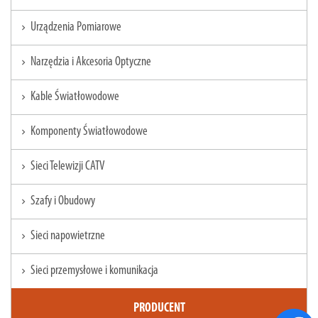
Urządzenia Pomiarowe
chevron_right
Narzędzia i Akcesoria Optyczne
chevron_right
Kable Światłowodowe
chevron_right
Komponenty Światłowodowe
chevron_right
Sieci Telewizji CATV
chevron_right
Szafy i Obudowy
chevron_right
Sieci napowietrzne
chevron_right
Sieci przemysłowe i komunikacja
chevron_right
PRODUCENT