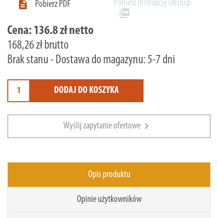
Pobierz Instrukcję Obsługi

Pobierz PDF
picture_as_pdf
Cena:
136.8 zł netto
168,26 zł brutto
Brak stanu - Dostawa do magazynu: 5-7 dni
DODAJ DO KOSZYKA
chevron_right
Wyślij zapytanie ofertowe
Opis produktu
Opinie użytkowników