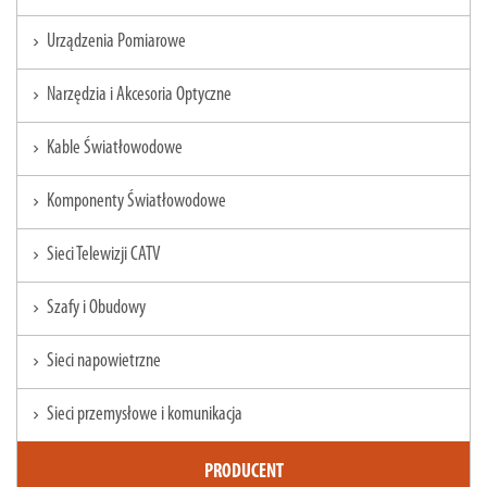
Urządzenia Pomiarowe
chevron_right
Narzędzia i Akcesoria Optyczne
chevron_right
Kable Światłowodowe
chevron_right
Komponenty Światłowodowe
chevron_right
Sieci Telewizji CATV
chevron_right
Szafy i Obudowy
chevron_right
Sieci napowietrzne
chevron_right
Sieci przemysłowe i komunikacja
chevron_right
PRODUCENT