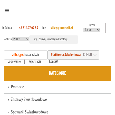
menu
Język
Infolinia:
+48 71 307 07 55
lub
sklep@intersell.pl
Waluta
search
expand_more
Nasze aukcje
Platforma Szkoleniowa
KLIKNIJ
Logowanie
Rejestracja
Kontakt
KATEGORIE
Promocje
chevron_right
Zestawy Światłowodowe
chevron_right
Spawarki Światłowodowe
chevron_right