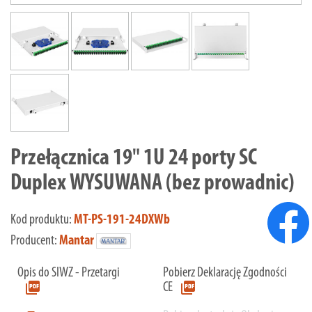
Przełącznica 19" 1U 24 porty SC
Duplex WYSUWANA (bez prowadnic)
Kod produktu:
MT-PS-191-24DXWb
Producent:
Mantar
Opis do SIWZ - Przetargi
Pobierz Deklarację Zgodności
picture_as_pdf
picture_as_pdf
CE