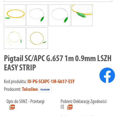
Pigtail SC/APC G.657 1m 0.9mm LSZH
EASY STRIP
Kod produktu:
IO-PG-SCAPC-1M-G657-ESY
Producent:
Telcoline
Opis do SIWZ - Przetargi
Pobierz Deklarację Zgodności
picture_as_pdf
picture_as_pdf
CE