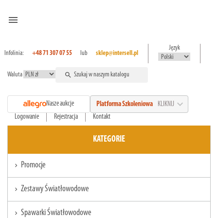
menu
Język
Infolinia:
+48 71 307 07 55
lub
sklep@intersell.pl
Waluta
search
expand_more
Nasze aukcje
Platforma Szkoleniowa
KLIKNIJ
Logowanie
Rejestracja
Kontakt
KATEGORIE
Promocje
chevron_right
Zestawy Światłowodowe
chevron_right
Spawarki Światłowodowe
chevron_right