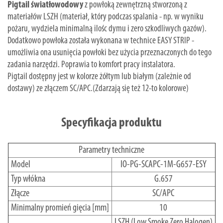
Pigtail światłowodowy
z powłoką zewnętrzną stworzoną z
materiałów LSZH (materiał, który podczas spalania - np. w wyniku
pożaru, wydziela minimalną ilośc dymu i zero szkodliwych gazów).
Dodatkowo powłoka została wykonana w technice EASY STRIP -
umożliwia ona usunięcia powłoki bez użycia przeznaczonych do tego
zadania narzędzi. Poprawia to komfort pracy instalatora.
Pigtail dostępny jest w kolorze żółtym lub białym (zależnie od
dostawy) ze złączem SC/APC.(Zdarzają się też 12-to kolorowe)
Specyfikacja produktu
Parametry techniczne
Model
IO-PG-SCAPC-1M-G657-ESY
Typ włókna
G.657
Złącze
SC/APC
Minimalny promień gięcia [mm]
10
LSZH (Low Smoke Zero Halogen)