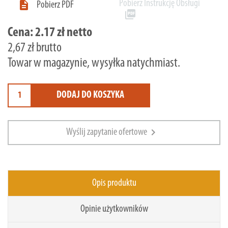
Pobierz Instrukcję Obsługi

Pobierz PDF
picture_as_pdf
Cena:
2.17 zł netto
2,67 zł brutto
Towar w magazynie, wysyłka natychmiast.
DODAJ DO KOSZYKA
chevron_right
Wyślij zapytanie ofertowe
Opis produktu
Opinie użytkowników