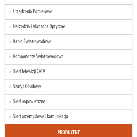
Urządzenia Pomiarowe
chevron_right
Narzędzia i Akcesoria Optyczne
chevron_right
Kable Światłowodowe
chevron_right
Komponenty Światłowodowe
chevron_right
Sieci Telewizji CATV
chevron_right
Szafy i Obudowy
chevron_right
Sieci napowietrzne
chevron_right
Sieci przemysłowe i komunikacja
chevron_right
PRODUCENT