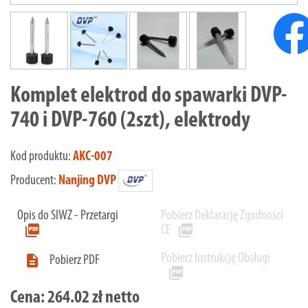
Komplet elektrod do spawarki DVP-
740 i DVP-760 (2szt), elektrody
Kod produktu:
AKC-007
Producent:
Nanjing DVP
Opis do SIWZ - Przetargi
Pobierz Deklarację Zgodności
picture_as_pdf
picture_as_pdf
CE
Pobierz Instrukcję Obsługi

Pobierz PDF
picture_as_pdf
Cena:
264.02 zł netto