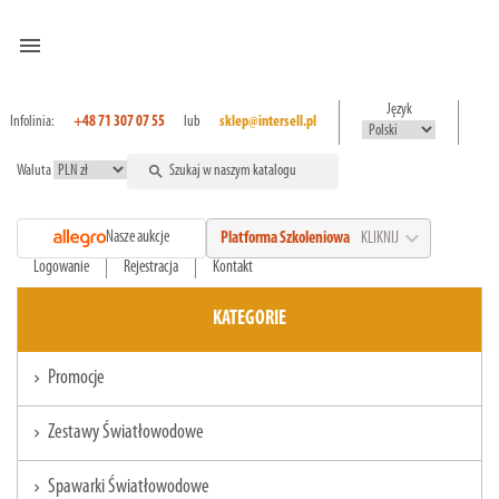
menu
Język
Infolinia:
+48 71 307 07 55
lub
sklep@intersell.pl
Waluta
search
expand_more
Nasze aukcje
Platforma Szkoleniowa
KLIKNIJ
Logowanie
Rejestracja
Kontakt
KATEGORIE
Promocje
chevron_right
Zestawy Światłowodowe
chevron_right
Spawarki Światłowodowe
chevron_right