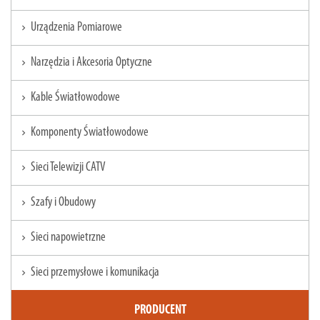
Urządzenia Pomiarowe
chevron_right
Narzędzia i Akcesoria Optyczne
chevron_right
Kable Światłowodowe
chevron_right
Komponenty Światłowodowe
chevron_right
Sieci Telewizji CATV
chevron_right
Szafy i Obudowy
chevron_right
Sieci napowietrzne
chevron_right
Sieci przemysłowe i komunikacja
chevron_right
PRODUCENT