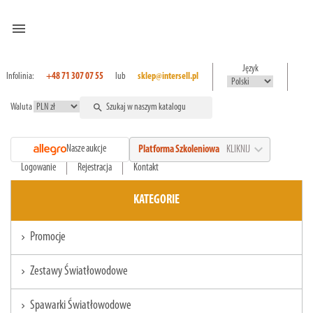
menu
Język
Infolinia:
+48 71 307 07 55
lub
sklep@intersell.pl
Waluta
search
expand_more
Nasze aukcje
Platforma Szkoleniowa
KLIKNIJ
Logowanie
Rejestracja
Kontakt
KATEGORIE
Promocje
chevron_right
Zestawy Światłowodowe
chevron_right
Spawarki Światłowodowe
chevron_right