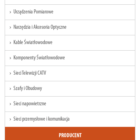
Urządzenia Pomiarowe
chevron_right
Narzędzia i Akcesoria Optyczne
chevron_right
Kable Światłowodowe
chevron_right
Komponenty Światłowodowe
chevron_right
Sieci Telewizji CATV
chevron_right
Szafy i Obudowy
chevron_right
Sieci napowietrzne
chevron_right
Sieci przemysłowe i komunikacja
chevron_right
PRODUCENT