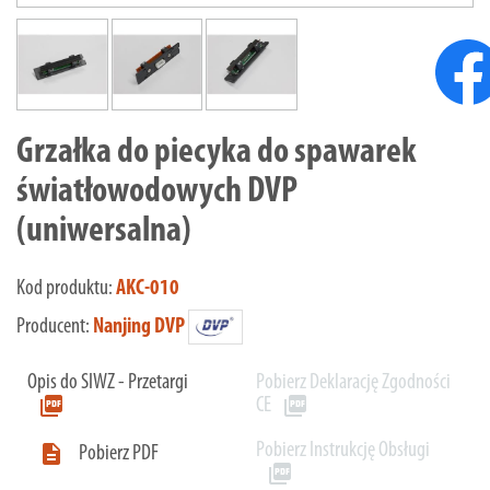
Grzałka do piecyka do spawarek
światłowodowych DVP
(uniwersalna)
Kod produktu:
AKC-010
Producent:
Nanjing DVP
Opis do SIWZ - Przetargi
Pobierz Deklarację Zgodności
picture_as_pdf
picture_as_pdf
CE
Pobierz Instrukcję Obsługi

Pobierz PDF
picture_as_pdf