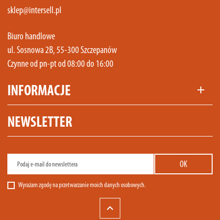
sklep@intersell.pl
Biuro handlowe
ul. Sosnowa 2B, 55-300 Szczepanów
Czynne od pn-pt od 08:00 do 16:00
INFORMACJE
add
NEWSLETTER
Wyrażam zgodę na przetwarzanie moich danych osobowych.
keyboard_arrow_up