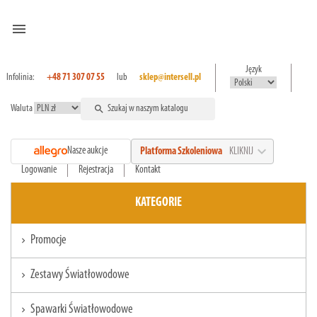
menu
Język
Infolinia:
+48 71 307 07 55
lub
sklep@intersell.pl
Waluta
search
expand_more
Nasze aukcje
Platforma Szkoleniowa
KLIKNIJ
Logowanie
Rejestracja
Kontakt
KATEGORIE
Promocje
chevron_right
Zestawy Światłowodowe
chevron_right
Spawarki Światłowodowe
chevron_right