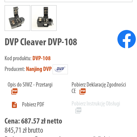
DVP Cleaver DVP-108
Kod produktu:
DVP-108
Producent:
Nanjing DVP
Opis do SIWZ - Przetargi
Pobierz Deklarację Zgodności
picture_as_pdf
picture_as_pdf
CE
Pobierz Instrukcję Obsługi

Pobierz PDF
picture_as_pdf
Cena:
687.57 zł netto
845,71 zł brutto