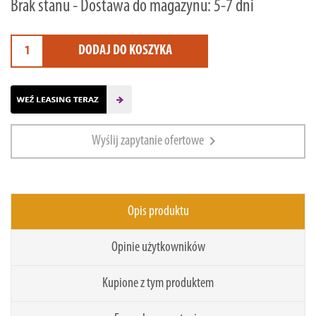
Brak stanu - Dostawa do magazynu: 5-7 dni
DODAJ DO KOSZYKA
chevron_right
Wyślij zapytanie ofertowe
Opis produktu
Opinie użytkowników
Kupione z tym produktem