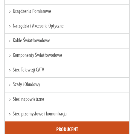
Urządzenia Pomiarowe
chevron_right
Narzędzia i Akcesoria Optyczne
chevron_right
Kable Światłowodowe
chevron_right
Komponenty Światłowodowe
chevron_right
Sieci Telewizji CATV
chevron_right
Szafy i Obudowy
chevron_right
Sieci napowietrzne
chevron_right
Sieci przemysłowe i komunikacja
chevron_right
PRODUCENT