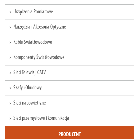
Urządzenia Pomiarowe
chevron_right
Narzędzia i Akcesoria Optyczne
chevron_right
Kable Światłowodowe
chevron_right
Komponenty Światłowodowe
chevron_right
Sieci Telewizji CATV
chevron_right
Szafy i Obudowy
chevron_right
Sieci napowietrzne
chevron_right
Sieci przemysłowe i komunikacja
chevron_right
PRODUCENT