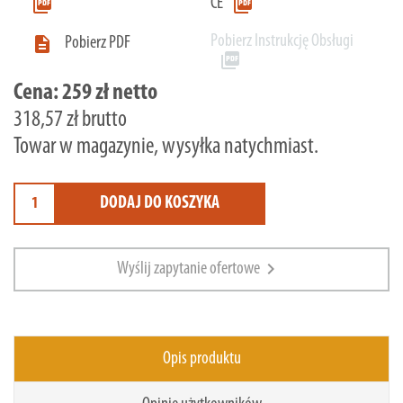
picture_as_pdf
picture_as_pdf
CE
Pobierz Instrukcję Obsługi

Pobierz PDF
picture_as_pdf
Cena:
259 zł netto
318,57 zł brutto
Towar w magazynie, wysyłka natychmiast.
DODAJ DO KOSZYKA
chevron_right
Wyślij zapytanie ofertowe
Opis produktu