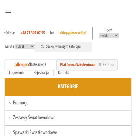
menu
Język
Infolinia:
+48 71 307 07 55
lub
sklep@intersell.pl
Waluta
search
expand_more
Nasze aukcje
Platforma Szkoleniowa
KLIKNIJ
Logowanie
Rejestracja
Kontakt
KATEGORIE
Promocje
chevron_right
Zestawy Światłowodowe
chevron_right
Spawarki Światłowodowe
chevron_right