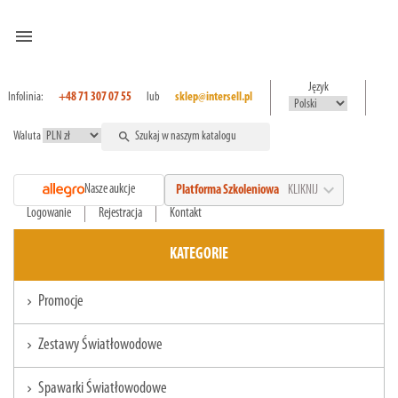
menu
Język
Infolinia:
+48 71 307 07 55
lub
sklep@intersell.pl
Waluta
search
expand_more
Nasze aukcje
Platforma Szkoleniowa
KLIKNIJ
Logowanie
Rejestracja
Kontakt
KATEGORIE
Promocje
chevron_right
Zestawy Światłowodowe
chevron_right
Spawarki Światłowodowe
chevron_right