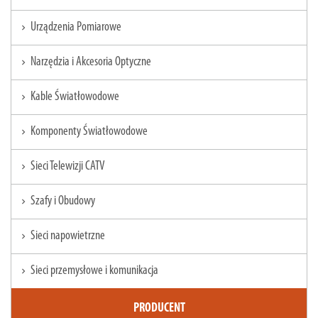
Urządzenia Pomiarowe
chevron_right
Narzędzia i Akcesoria Optyczne
chevron_right
Kable Światłowodowe
chevron_right
Komponenty Światłowodowe
chevron_right
Sieci Telewizji CATV
chevron_right
Szafy i Obudowy
chevron_right
Sieci napowietrzne
chevron_right
Sieci przemysłowe i komunikacja
chevron_right
PRODUCENT