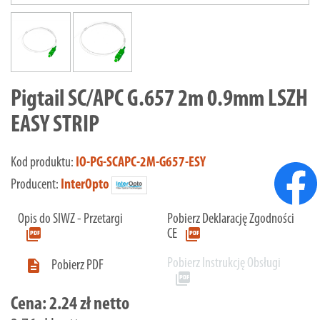
Pigtail SC/APC G.657 2m 0.9mm LSZH
EASY STRIP
Kod produktu:
IO-PG-SCAPC-2M-G657-ESY
Producent:
InterOpto
Opis do SIWZ - Przetargi
Pobierz Deklarację Zgodności
picture_as_pdf
picture_as_pdf
CE
Pobierz Instrukcję Obsługi

Pobierz PDF
picture_as_pdf
Cena:
2.24 zł netto