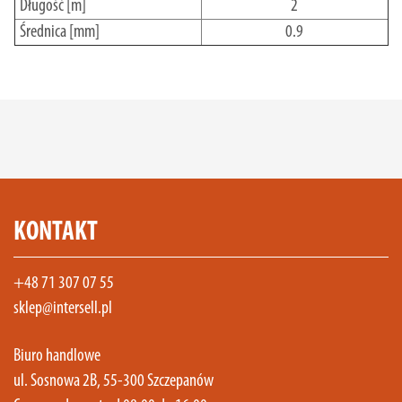
Długość [m]
2
Średnica [mm]
0.9
KONTAKT
+48 71 307 07 55
sklep@intersell.pl
Biuro handlowe
ul. Sosnowa 2B, 55-300 Szczepanów