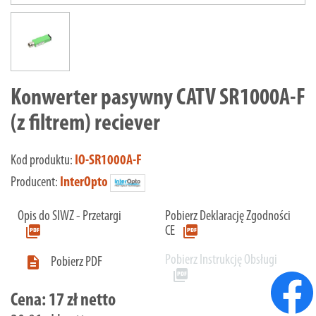
Konwerter pasywny CATV SR1000A-F
(z filtrem) reciever
Kod produktu:
IO-SR1000A-F
Producent:
InterOpto
Opis do SIWZ - Przetargi
Pobierz Deklarację Zgodności
picture_as_pdf
picture_as_pdf
CE
Pobierz Instrukcję Obsługi

Pobierz PDF
picture_as_pdf
Cena:
17 zł netto