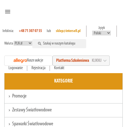
menu
Język
Infolinia:
+48 71 307 07 55
lub
sklep@intersell.pl
Waluta
search
expand_more
Nasze aukcje
Platforma Szkoleniowa
KLIKNIJ
Logowanie
Rejestracja
Kontakt
KATEGORIE
Promocje
chevron_right
Zestawy Światłowodowe
chevron_right
Spawarki Światłowodowe
chevron_right