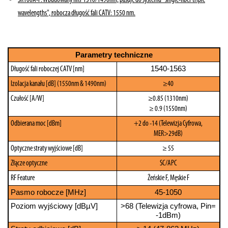
SR100A-F: Wbudowany filtr 1310/1490nm, pasuje do systemu "single-fiber triple
wavelengths", robocza długość fali CATV: 1550 nm.
Parametry techniczne
1540-1563
Długość fali roboczej CATV [nm]
Izolacja kanału [dB] (1550nm & 1490nm)
≥40
Czułość [A/W]
≥0.85 (1310nm)
≥ 0.9 (1550nm)
Odbierana moc [dBm]
+2 do -14 (Telewizja Cyfrowa,
MER>29dB)
Optyczne straty wyjściowe [dB]
≥ 55
Złącze optyczne
SC/APC
RF Feature
Żeńskie F, Męskie F
Pasmo robocze [MHz]
45-1050
Poziom wyjściowy [dBµV]
>68 (Telewizja cyfrowa, Pin=
-1dBm)