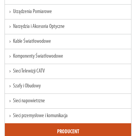
Urządzenia Pomiarowe
chevron_right
Narzędzia i Akcesoria Optyczne
chevron_right
Kable Światłowodowe
chevron_right
Komponenty Światłowodowe
chevron_right
Sieci Telewizji CATV
chevron_right
Szafy i Obudowy
chevron_right
Sieci napowietrzne
chevron_right
Sieci przemysłowe i komunikacja
chevron_right
PRODUCENT