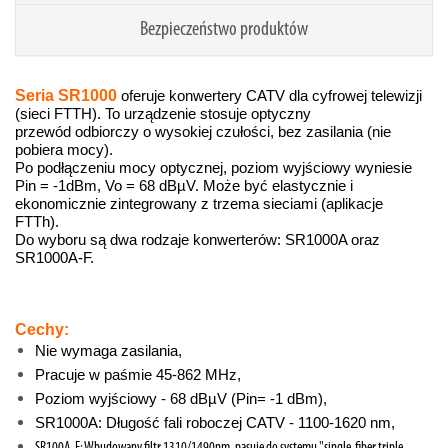
Bezpieczeństwo produktów
Seria SR1000
oferuje konwertery CATV dla cyfrowej telewizji
(sieci FTTH). To urządzenie stosuje optyczny
przewód odbiorczy o wysokiej czułości, bez zasilania (nie
pobiera mocy).
Po podłączeniu mocy optycznej, poziom wyjściowy wyniesie
Pin = -1dBm, Vo = 68 dBµV. Może być elastycznie i
ekonomicznie zintegrowany z trzema sieciami (aplikacje
FTTh).
Do wyboru są dwa rodzaje konwerterów: SR1000A oraz
SR1000A-F.
Cechy:
Nie wymaga zasilania,
Pracuje w paśmie 45-862 MHz,
Poziom wyjściowy - 68 dBµV (Pin= -1 dBm),
SR1000A: Długość fali roboczej CATV - 1100-1620 nm,