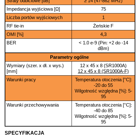
Straty odbiciowe [dB]
≥ 14 (47-862 MHz)
Impedancja wyjściowa [Ω]
75
Liczba portów wyjściowych
1
RF tie-in
Żeńskie F
OMI [%]
4,3
BER
< 1.0 e-9 (Pin: +2 do -14
dBm)
Parametry ogólne
Wymiary (szer. x dł. x wys.)
12 x 45 x 8 (SR1000A)
[mm]
12 x 45 x 8 (SR1000A-F)
Warunki pracy
Temperatura otoczenia [°C]:
-20 do 55
Wilgotność względna [%]: 5-
95
Warunki przechowywania
Temperatura otoczenia [°C]:
-40 do 85
Wilgotność względna [%]: 5-
95
SPECYFIKACJA