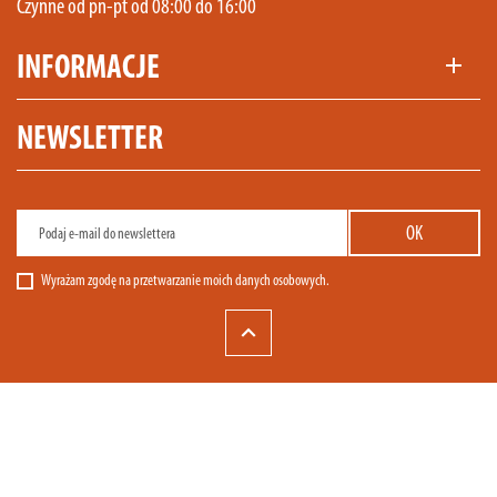
Czynne od pn-pt od 08:00 do 16:00
INFORMACJE
add
NEWSLETTER
Wyrażam zgodę na przetwarzanie moich danych osobowych.
keyboard_arrow_up