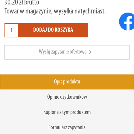
90,20 zł brutto
Towar w magazynie, wysyłka natychmiast.
DODAJ DO KOSZYKA
chevron_right
Wyślij zapytanie ofertowe
Opis produktu
Opinie użytkowników
Kupione z tym produktem
Formularz zapytania