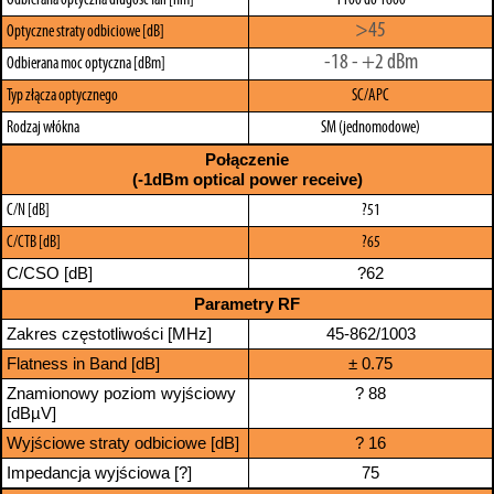
Odbierana optyczna długość fali [nm]
1100 do 1600
>45
Optyczne straty odbiciowe [dB]
-18 - +2 dBm
Odbierana moc optyczna [dBm]
Typ złącza optycznego
SC/APC
Rodzaj włókna
SM (jednomodowe)
Połączenie
(-1dBm optical power receive)
C/N [dB]
?51
C/CTB [dB]
?65
C/CSO [dB]
?62
Parametry RF
Zakres częstotliwości [MHz]
45-862/1003
Flatness in Band [dB]
± 0.75
Znamionowy poziom wyjściowy
? 88
[dBµV]
Wyjściowe straty odbiciowe [dB]
? 16
Impedancja wyjściowa [?]
75