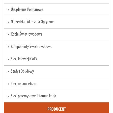
Urządzenia Pomiarowe
chevron_right
Narzędzia i Akcesoria Optyczne
chevron_right
Kable Światłowodowe
chevron_right
Komponenty Światłowodowe
chevron_right
Sieci Telewizji CATV
chevron_right
Szafy i Obudowy
chevron_right
Sieci napowietrzne
chevron_right
Sieci przemysłowe i komunikacja
chevron_right
PRODUCENT