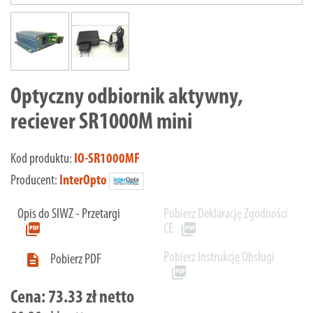
Optyczny odbiornik aktywny,
reciever SR1000M mini
Kod produktu:
IO-SR1000MF
Producent:
InterOpto
Opis do SIWZ - Przetargi
Pobierz Deklarację Zgodności
picture_as_pdf
picture_as_pdf
CE
Pobierz Instrukcję Obsługi

Pobierz PDF
picture_as_pdf
Cena:
73.33 zł netto