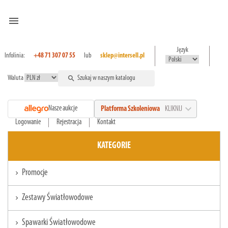
menu
Język
Infolinia:
+48 71 307 07 55
lub
sklep@intersell.pl
Waluta
search
expand_more
Nasze aukcje
Platforma Szkoleniowa
KLIKNIJ
Logowanie
Rejestracja
Kontakt
KATEGORIE
Promocje
chevron_right
Zestawy Światłowodowe
chevron_right
Spawarki Światłowodowe
chevron_right