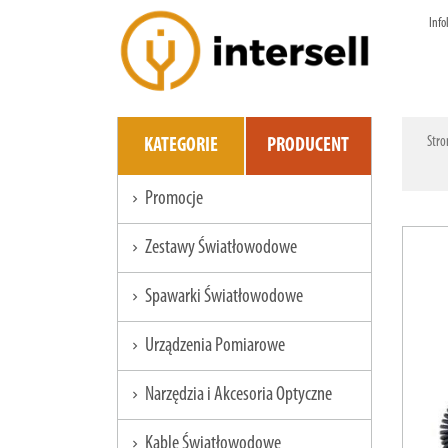
Info
Stro
KATEGORIE
PRODUCENT
Promocje
chevron_right
Zestawy Światłowodowe
chevron_right
Spawarki Światłowodowe
chevron_right
Urządzenia Pomiarowe
chevron_right
Narzędzia i Akcesoria Optyczne
chevron_right
Kable Światłowodowe
chevron_right