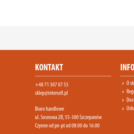
KONTAKT
INF
O sk
chevron_right
+48 71 307 07 55
Reg
chevron_right
sklep@intersell.pl
Dost
chevron_right
Usłu
chevron_right
Biuro handlowe
ul. Sosnowa 2B, 55-300 Szczepanów
Czynne od pn-pt od 08:00 do 16:00