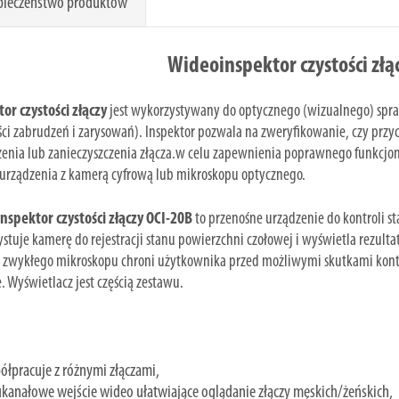
pieczeństwo produktów
Wideoinspektor czystości złą
or czystości złączy
jest wykorzystywany do optycznego (wizualnego) spr
ci zabrudzeń i zarysowań). Inspektor pozwala na zweryfikowanie, czy prz
enia lub zanieczyszczenia złącza.w celu zapewnienia poprawnego funkcjon
 urządzenia z kamerą cyfrową lub mikroskopu optycznego.
nspektor czystości złączy OCI-20B
to przenośne urządzenie do kontroli s
stuje kamerę do rejestracji stanu powierzchni czołowej i wyświetla rezul
t zwykłego mikroskopu chroni użytkownika przed możliwymi skutkami ko
. Wyświetlacz jest częścią zestawu.
łpracuje z różnymi złączami,
anałowe wejście wideo ułatwiające oglądanie złączy męskich/żeńskich,