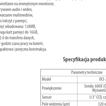
wietlanie na zewnętrznym monitorze,
rywanie audio i wideo,
warzanie multimediów,
s/odczyt z pamięci,
ięć wbudowana: 128MB,
uga kart pamięci do 16GB,
.0 do transferu danych,
 godzin czasu pracy na baterii,
paktowa i poręczna konstrukcja.
Specyfikacja produ
Parametry techniczne
Model
OCI-
Sonda: 600X (O
Powiększenie
Wyświetl
Sensor
1/3" CCD, c
Pole widzenia [µm]
320 x