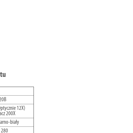
ktu
20B
ptycznie 12X)
acz 200X
zarno-biały
 280