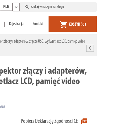
expand_more
search
PLN
shopping_cart
Rejestracja
Kontakt
KOSZYK
( 0 )
r złączy i adapterów, złącze USB, wyświetlacz LCD, pamięć video
chevron_left
pektor złączy i adapterów,
etlacz LCD, pamięć video
picture_as_pdf
Pobierz Deklarację Zgodności CE