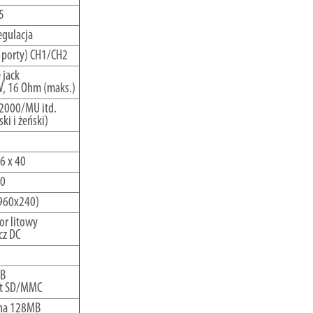
5
egulacja
porty) CH1/CH2
 jack
 16 Ohm (maks.)
2000/MU itd.
ki i żeński)
6 x 40
0
(960x240)
r litowy
cz DC
B
rt SD/MMC
na 128MB