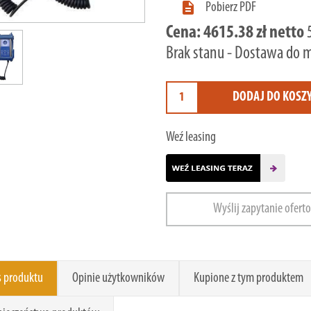

Pobierz PDF
Cena:
4615.38 zł netto
Brak stanu - Dostawa do 
DODAJ DO KOSZ
Weź leasing
Wyślij zapytanie ofert
s produktu
Opinie użytkowników
Kupione z tym produktem