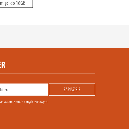
amięci do 16GB
ER
zetwarzanie moich danych osobowych.