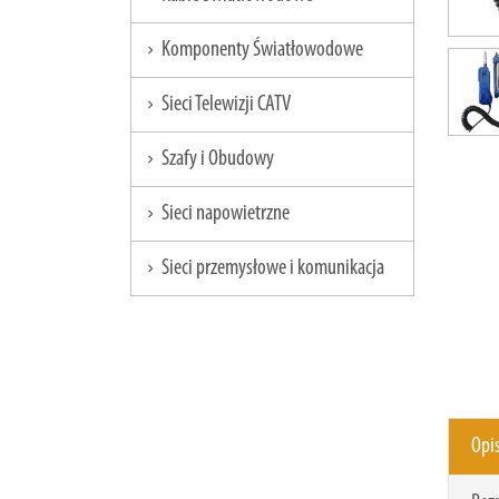
Komponenty Światłowodowe
chevron_right
Sieci Telewizji CATV
chevron_right
Szafy i Obudowy
chevron_right
Sieci napowietrzne
chevron_right
Sieci przemysłowe i komunikacja
chevron_right
Opi