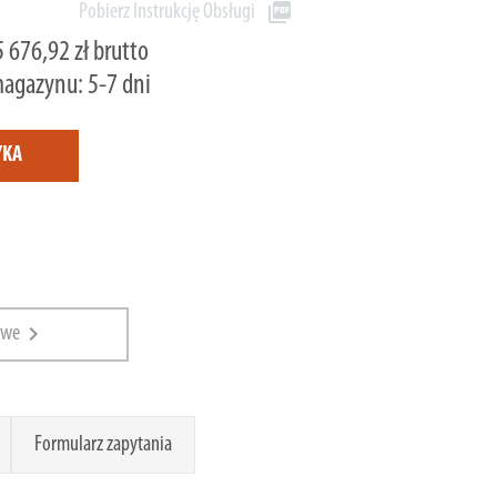
picture_as_pdf
Pobierz Instrukcję Obsługi
5 676,92 zł brutto
magazynu: 5-7 dni
YKA
chevron_right
owe
Formularz zapytania