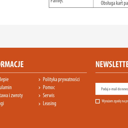
Pamięć
Obsługa kart p
ORMACJE
NEWSLETT
lepie
Polityka prywatności
chevron_right
ulamin
Pomoc
chevron_right
awa i zwroty
Serwis
chevron_right
Wyrażam zgodę na pr
gi
Leasing
chevron_right