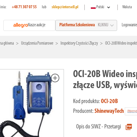
expand_more
linia:
+48 71 307 07 55
lub
sklep@intersell.pl
Polski
Waluta
expand_more
Nasze aukcje
Logowanie
Platforma Szkoleniowa
KLIKNIJ
na główna
Urządzenia Pomiarowe
Inspektory Czystości Złączy
OCI-20B Wideo inspekto
OCI-20B Wideo ins
add
złącze USB, wyświ
Kod produktu:
OCI-20B
Producent:
ShinewayTech
picture_as_pdf
Opis do SIWZ - Przetargi