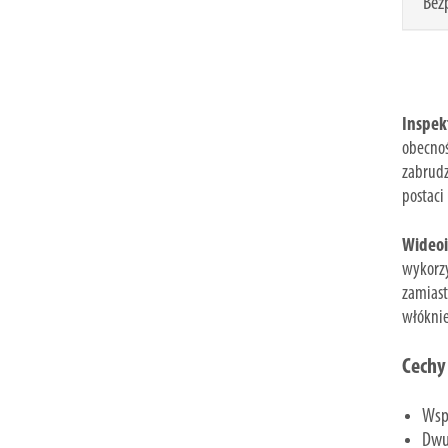
Bez
Inspekt
obecnoś
zabrudz
postaci
Wideoi
wykorzy
zamias
włóknie
Cechy
Wspó
Dwuk