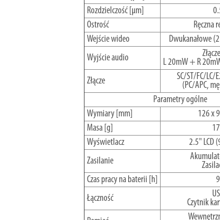
Rozdzielczość [µm]
0.
Ostrość
Ręczna r
Wejście wideo
Dwukanałowe (2 
Złącze
Wyjście audio
L 20mW + R 20mW,
SC/ST/FC/LC/E
Złącze
(PC/APC, męs
Parametry ogólne
Wymiary [mm]
126 x 9
Masa [g]
17
Wyświetlacz
2.5" LCD 
Akumulato
Zasilanie
Zasila
Czas pracy na baterii [h]
9
US
Łączność
Czytnik ka
Wewnętrz