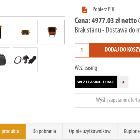

Pobierz PDF
Cena:
4977.03 zł netto
Brak stanu - Dostawa do 
DODAJ DO KOSZ
Weź leasing
Wyślij zapytanie ofert
s produktu
Do pobrania
Opinie użytkowników
Kupione