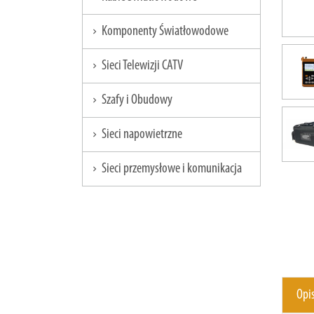
Komponenty Światłowodowe
chevron_right
Sieci Telewizji CATV
chevron_right
Szafy i Obudowy
chevron_right
Sieci napowietrzne
chevron_right
Sieci przemysłowe i komunikacja
chevron_right
Opi