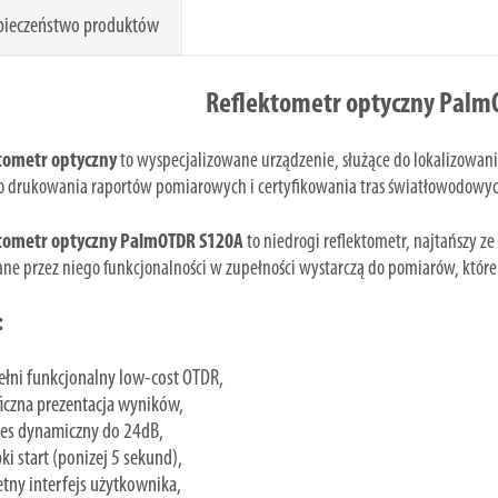
pieczeństwo produktów
Reflektometr optyczny Palm
tometr optyczny
to wyspecjalizowane urządzenie, służące do lokalizowa
o drukowania raportów pomiarowych i certyfikowania tras światłowodowy
tometr optyczny PalmOTDR S120A
to niedrogi reflektometr, najtańszy z
ne przez niego funkcjonalności w zupełności wystarczą do pomiarów, które 
:
łni funkcjonalny low-cost OTDR,
iczna prezentacja wyników,
res dynamiczny do 24dB,
ki start (ponizej 5 sekund),
tny interfejs użytkownika,