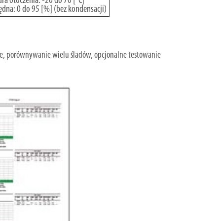
ra otoczenia: -20 do 70 [°C]
dna: 0 do 95 [%] (bez kondensacji)
nie, porównywanie wielu śladów, opcjonalne testowanie