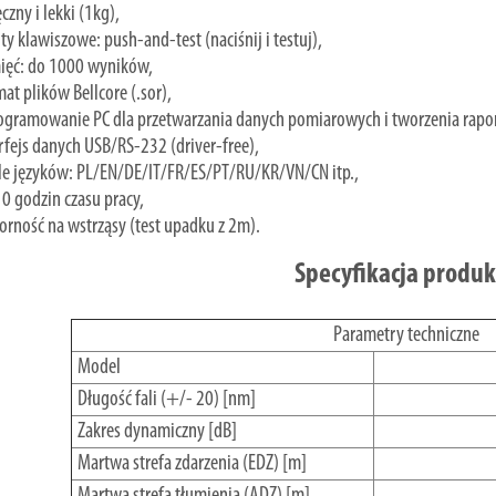
czny i lekki (1kg),
ty klawiszowe: push-and-test (naciśnij i testuj),
ięć: do 1000 wyników,
at plików Bellcore (.sor),
ogramowanie PC dla przetwarzania danych pomiarowych i tworzenia rapo
rfejs danych USB/RS-232 (driver-free),
le języków: PL/EN/DE/IT/FR/ES/PT/RU/KR/VN/CN itp.,
0 godzin czasu pracy,
rność na wstrząsy (test upadku z 2m).
Specyfikacja produ
Parametry techniczne
Model
Długość fali (+/- 20) [nm]
Zakres dynamiczny [dB]
Martwa strefa zdarzenia (EDZ) [m]
Martwa strefa tłumienia (ADZ) [m]