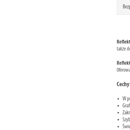
Bez
Reflek
także d
Reflek
Oferowa
Cechy
W pe
Graf
Zak
Szyb
Świe