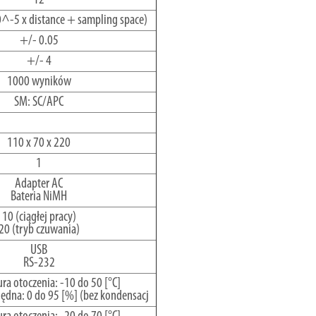
^-5 x distance + sampling space)
+/- 0.05
+/- 4
1000 wyników
SM: SC/APC
110 x 70 x 220
1
Adapter AC
Bateria NiMH
10 (ciągłej pracy)
20 (tryb czuwania)
USB
RS-232
ra otoczenia: -10 do 50 [°C]
ędna: 0 do 95 [%] (bez kondensacj