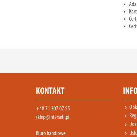
Ada
Kart
Cert
Cert
KONTAKT
INF
O sk
chevron_right
+48 71 307 07 55
Reg
chevron_right
sklep@intersell.pl
Dost
chevron_right
Usłu
chevron_right
Biuro handlowe