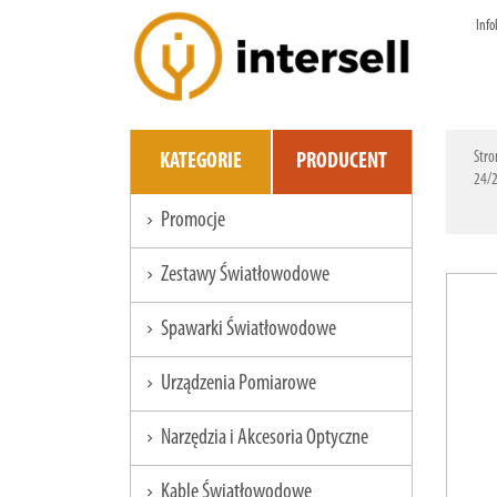
Info
Stro
KATEGORIE
PRODUCENT
24/
Promocje
chevron_right
Zestawy Światłowodowe
chevron_right
Spawarki Światłowodowe
chevron_right
Urządzenia Pomiarowe
chevron_right
Narzędzia i Akcesoria Optyczne
chevron_right
Kable Światłowodowe
chevron_right