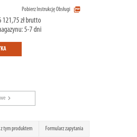
picture_as_pdf
Pobierz Instrukcję Obsługi
6 121,75 zł brutto
magazynu: 5-7 dni
YKA
chevron_right
owe
 z tym produktem
Formularz zapytania