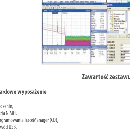
Zawartość zestaw
ardowe wyposażenie
dzenie,
ria NiMH,
ogramowanie TraceManager (CD),
ewód USB,