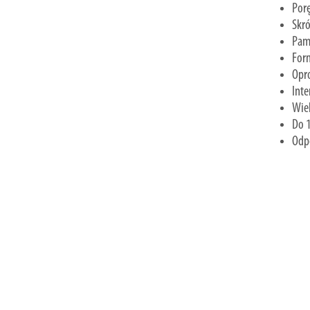
Porę
Skró
Pam
Form
Opr
Inte
Wie
Do 1
Odpo