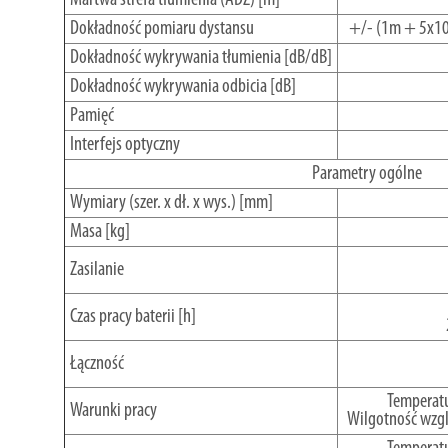
Dokładność pomiaru dystansu
+/- (1m + 5x10
Dokładność wykrywania tłumienia [dB/dB]
Dokładność wykrywania odbicia [dB]
Pamięć
Interfejs optyczny
Parametry ogólne
Wymiary (szer. x dł. x wys.) [mm]
Masa [kg]
Zasilanie
Czas pracy baterii [h]
Łączność
Temperatu
Warunki pracy
Wilgotność wzgl