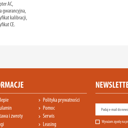
pter AC,
a gwarancyjna,
yfikat kalibracji,
yfikat CE.
ORMACJE
NEWSLETT
lepie
Polityka prywatności
chevron_right
ulamin
Pomoc
chevron_right
awa i zwroty
Serwis
chevron_right
Wyrażam zgodę na pr
gi
Leasing
chevron_right