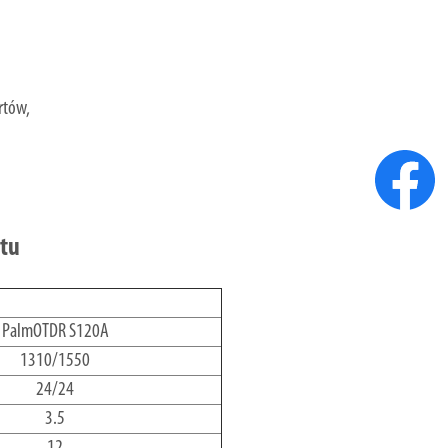
rtów,
ktu
PalmOTDR S120A
1310/1550
24/24
3.5
12