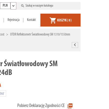
expand_more
search
PLN
shopping_cart
Rejestracja
Kontakt
KOSZYK
( 0 )
cost
OTDR Reflektometr Światłowodowy SM 1310/1550nm
chevron_left
tr Światłowodowy SM
24dB
A
picture_as_pdf
Pobierz Deklarację Zgodności CE