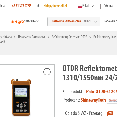
expand_more
linia:
+48 71 307 07 55
lub
sklep@intersell.pl
Polski
Waluta
expand_more
Nasze aukcje
Logowanie
Platforma Szkoleniowa
KLIKNIJ
na główna
Urządzenia Pomiarowe
Reflektometry Optyczne OTDR
Reflektometry Low-
24dB
OTDR Reflektome
add
1310/1550nm 24/
Kod produktu:
PalmOTDR-S120
Producent:
ShinewayTech
picture_as_pdf
Opis do SIWZ - Przetargi