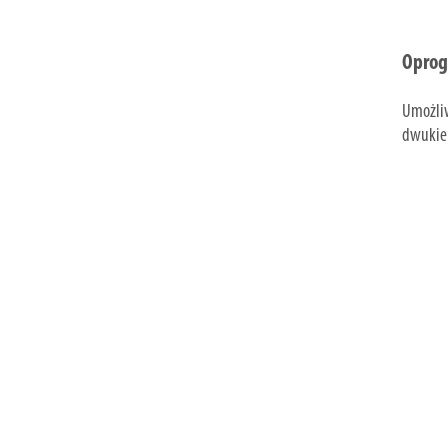
Oprog
Umożliw
dwukier