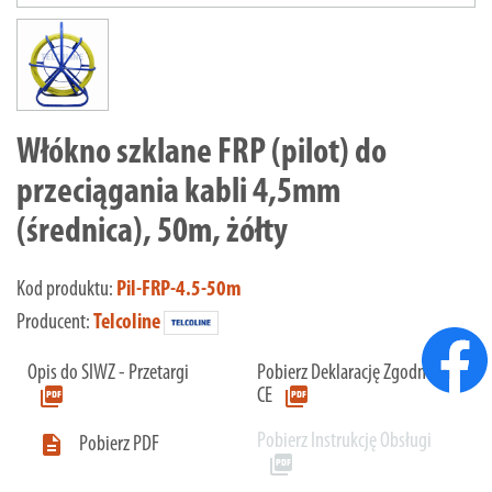
Włókno szklane FRP (pilot) do
przeciągania kabli 4,5mm
(średnica), 50m, żółty
Kod produktu:
Pil-FRP-4.5-50m
Producent:
Telcoline
Opis do SIWZ - Przetargi
Pobierz Deklarację Zgodności
picture_as_pdf
picture_as_pdf
CE
Pobierz Instrukcję Obsługi

Pobierz PDF
picture_as_pdf