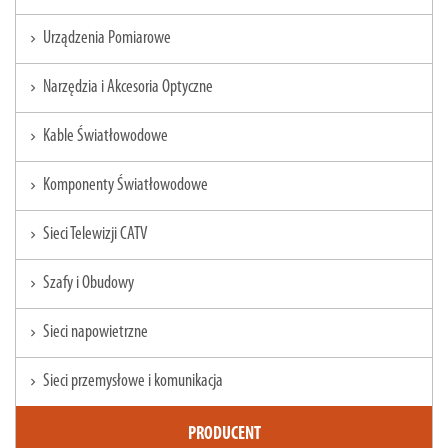
Urządzenia Pomiarowe
chevron_right
Narzędzia i Akcesoria Optyczne
chevron_right
Kable Światłowodowe
chevron_right
Komponenty Światłowodowe
chevron_right
Sieci Telewizji CATV
chevron_right
Szafy i Obudowy
chevron_right
Sieci napowietrzne
chevron_right
Sieci przemysłowe i komunikacja
chevron_right
PRODUCENT