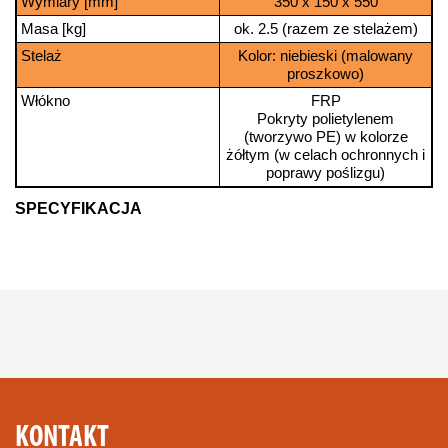
Wymiary [mm]
350 x 150 x 550
Masa [kg]
ok. 2.5 (razem ze stelażem)
Stelaż
Kolor: niebieski (malowany
proszkowo)
Włókno
FRP
Pokryty polietylenem
(tworzywo PE) w kolorze
żółtym (w celach ochronnych i
poprawy poślizgu)
SPECYFIKACJA
KONTAKT