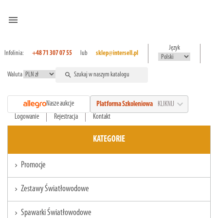
menu
Język
Infolinia:
+48 71 307 07 55
lub
sklep@intersell.pl
Waluta
search
expand_more
Nasze aukcje
Platforma Szkoleniowa
KLIKNIJ
Logowanie
Rejestracja
Kontakt
KATEGORIE
Promocje
chevron_right
Zestawy Światłowodowe
chevron_right
Spawarki Światłowodowe
chevron_right