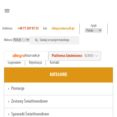
menu
Język
Infolinia:
+48 71 307 07 55
lub
sklep@intersell.pl
Waluta
search
expand_more
Nasze aukcje
Platforma Szkoleniowa
KLIKNIJ
Logowanie
Rejestracja
Kontakt
KATEGORIE
Promocje
chevron_right
Zestawy Światłowodowe
chevron_right
Spawarki Światłowodowe
chevron_right