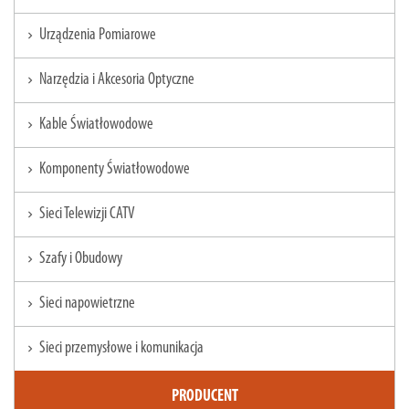
Urządzenia Pomiarowe
chevron_right
Narzędzia i Akcesoria Optyczne
chevron_right
Kable Światłowodowe
chevron_right
Komponenty Światłowodowe
chevron_right
Sieci Telewizji CATV
chevron_right
Szafy i Obudowy
chevron_right
Sieci napowietrzne
chevron_right
Sieci przemysłowe i komunikacja
chevron_right
PRODUCENT