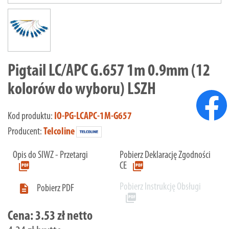
Pigtail LC/APC G.657 1m 0.9mm (12
kolorów do wyboru) LSZH
Kod produktu:
IO-PG-LCAPC-1M-G657
Producent:
Telcoline
Opis do SIWZ - Przetargi
Pobierz Deklarację Zgodności
picture_as_pdf
picture_as_pdf
CE
Pobierz Instrukcję Obsługi

Pobierz PDF
picture_as_pdf
Cena:
3.53 zł netto