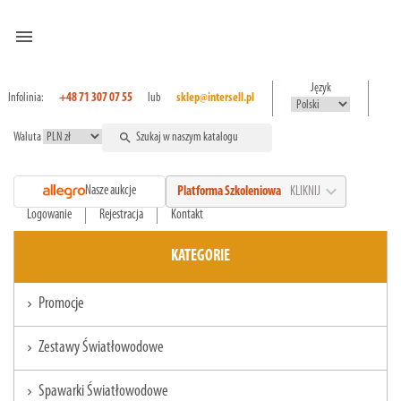
menu
Język
Infolinia:
+48 71 307 07 55
lub
sklep@intersell.pl
Waluta
search
expand_more
Nasze aukcje
Platforma Szkoleniowa
KLIKNIJ
Logowanie
Rejestracja
Kontakt
KATEGORIE
Promocje
chevron_right
Zestawy Światłowodowe
chevron_right
Spawarki Światłowodowe
chevron_right