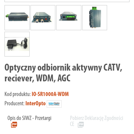
Optyczny odbiornik aktywny CATV,
reciever, WDM, AGC
Kod produktu:
IO-SR1000A-WDM
Producent:
InterOpto
Opis do SIWZ - Przetargi
Pobierz Deklarację Zgodności
picture_as_pdf
picture_as_pdf
CE