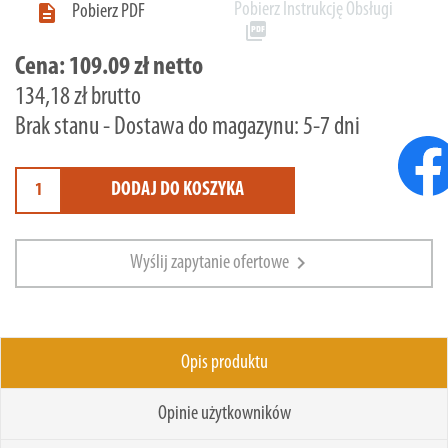
Pobierz Instrukcję Obsługi

Pobierz PDF
picture_as_pdf
Cena:
109.09 zł netto
134,18 zł brutto
Brak stanu - Dostawa do magazynu: 5-7 dni
DODAJ DO KOSZYKA
chevron_right
Wyślij zapytanie ofertowe
Opis produktu
Opinie użytkowników