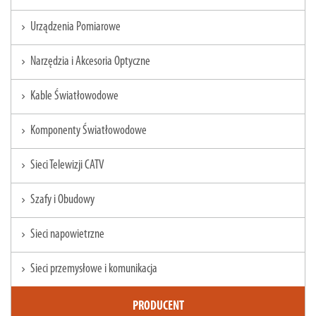
Urządzenia Pomiarowe
chevron_right
Narzędzia i Akcesoria Optyczne
chevron_right
Kable Światłowodowe
chevron_right
Komponenty Światłowodowe
chevron_right
Sieci Telewizji CATV
chevron_right
Szafy i Obudowy
chevron_right
Sieci napowietrzne
chevron_right
Sieci przemysłowe i komunikacja
chevron_right
PRODUCENT