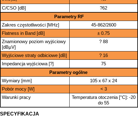
C/CSO [dB]
?62
Parametry RF
Zakres częstotliwości [MHz]
45-862/2600
Flatness in Band [dB]
± 0.75
Znamionowy poziom wyjściowy
? 88
[dBµV]
Wyjściowe straty odbiciowe [dB]
? 16
Impedancja wyjściowa [?]
75
Parametry ogólne
Wymiary [mm]
105 x 67 x 24
Pobór mocy [W]
< 3
Warunki pracy
Temperatura otoczenia [°C]: -20
do 55
SPECYFIKACJA