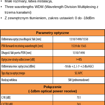
Małe rozmiary, łatwa instalacja,
Three wavelengths WDM (Wavelength Division Multiplexing z
trzema kanałami)
Z zewnętrznym tłumieniem, zakres ustawień: 0 do -18dBm
Parametry optyczne
Odbierana optyczna długość fali [nm]
1310/1490/1550
PIN forward receiving wavelength [nm]
1539 do 1565
Długość fali portu PON [nm]
1310/1490
>45
Optyczne straty odbiciowe [dB]
Odbierana moc optyczna [dBm]
-18 do +2, (-7-+2 dla AGC)
Typ złącza optycznego
SC/APC
Rodzaj włókna
SM (jednomodowe)
Połączenie
(-1dbm optical power receive)
C/N [dB]
?51
C/CTB [dB]
?65