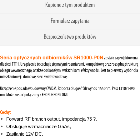
Kupione z tym produktem
Formularz zapytania
Bezpieczeństwo produktów
Seria optycznych odbiorników SR1000-P0N
została zaprojektowana
dla sieci FTTH. Urządzenia te cechują się małymi rozmiarami, kompaktową oraz rozsądną strukturą
obiegu wewnętrznego, a także doskonałymi wskaźnikami efektywności. Jest to pierwszy wybór dla
mieszkaniowej i domowej sieci światłowodowej.
Urządzenie posiada wbudowany CWDM. Robocza długość fali wynosi 1550nm. Pass 1310/1490
nm. Może zostać połączony z EPON, GPON i ONU.
Cechy:
Forward RF branch output, impedancja 75 ?,
Obsługuje wzmacniacze GaAs,
Zasilanie 12V DC,